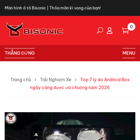
Màn hình ô tô Bisonic | Thỏa mãn kì vọng của bạn!
0
THẲNG ĐỨNG
MENU
Trang chủ
Trải Nghiệm Xe
Top 7 lý do Android Box
ngày càng được ưa chuộng năm 2026