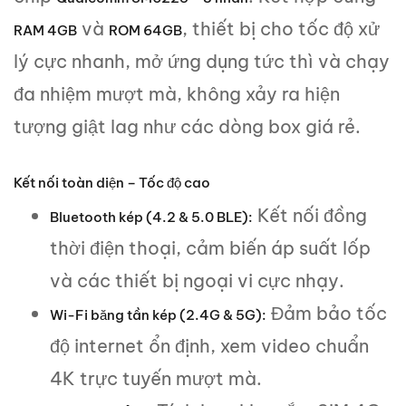
và
, thiết bị cho tốc độ xử
RAM 4GB
ROM 64GB
lý cực nhanh, mở ứng dụng tức thì và chạy
đa nhiệm mượt mà, không xảy ra hiện
tượng giật lag như các dòng box giá rẻ.
Kết nối toàn diện – Tốc độ cao
Kết nối đồng
Bluetooth kép (4.2 & 5.0 BLE):
thời điện thoại, cảm biến áp suất lốp
và các thiết bị ngoại vi cực nhạy.
Đảm bảo tốc
Wi-Fi băng tần kép (2.4G & 5G):
độ internet ổn định, xem video chuẩn
4K trực tuyến mượt mà.