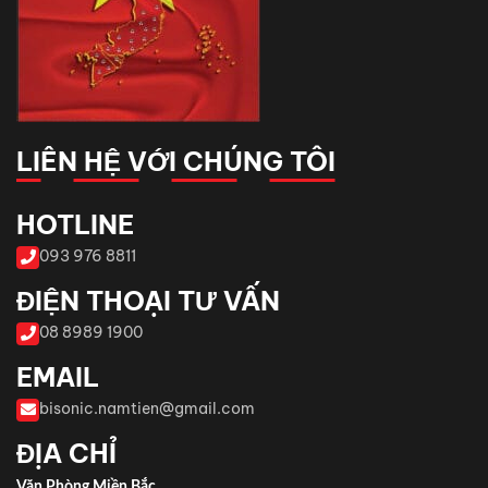
LIÊN HỆ VỚI CHÚNG TÔI
HOTLINE
093 976 8811
ĐIỆN THOẠI TƯ VẤN
08 8989 1900
EMAIL
bisonic.namtien@gmail.com
ĐỊA CHỈ
Văn Phòng Miền Bắc