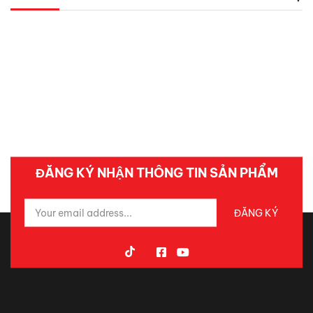
ĐĂNG KÝ NHẬN THÔNG TIN SẢN PHẨM