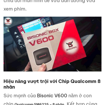
chia đôi màn hình để vừa dẫn đường vừa
xem phim.
Hiệu năng vượt trội với Chip Qualcomm 8
nhân
Sức mạnh của
Bisonic V600
nằm ở con
chip
. Kết hợp cùng
Qualcomm SM6225 – 8 nhân