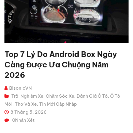
Top 7 Lý Do Android Box Ngày
Càng Được Ưa Chuộng Năm
2026
BisonicVN
Trải Nghiệm Xe
Chăm Sóc Xe
Đánh Giá Ô Tô
Ô Tô
,
,
,
Mới
Thợ Và Xe
Tin Mới Cập Nhập
,
,
8 Tháng 5, 2026
0
Nhận Xét