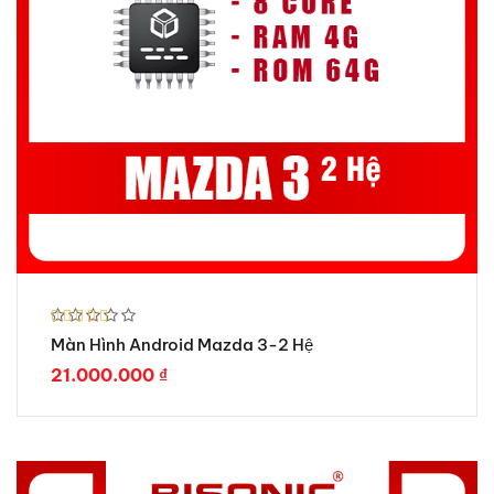
Được xếp
Màn Hình Android Mazda 3-2 Hệ
hạng
5.00
5 sao
21.000.000
₫