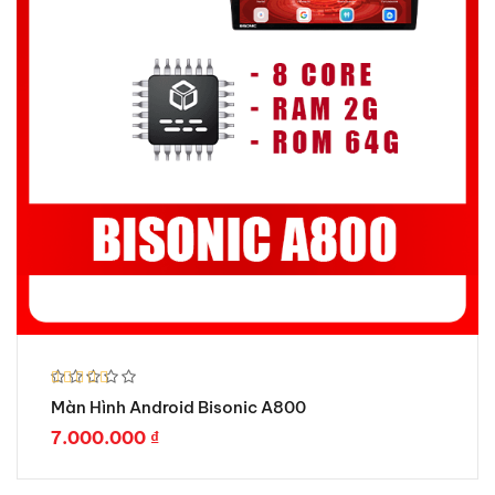
Được xếp
Màn Hình Android Bisonic A800
hạng
5.00
5 sao
7.000.000
₫