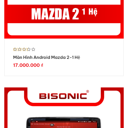
Được xếp
Màn Hình Android Mazda 2-1 Hệ
hạng
5.00
5 sao
17.000.000
₫