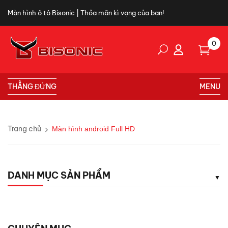
Màn hình ô tô Bisonic | Thỏa mãn kì vọng của bạn!
0
THẲNG ĐỨNG
MENU
Trang chủ
Màn hình android Full HD
DANH MỤC SẢN PHẨM