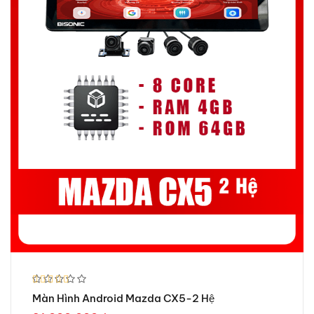
Được xếp
Màn Hình Android Mazda CX5-2 Hệ
hạng
5.00