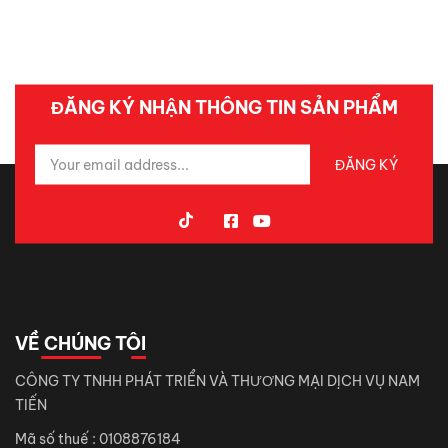
ĐĂNG KÝ NHẬN THÔNG TIN SẢN PHẨM
VỀ CHÚNG TÔI
CÔNG TY TNHH PHÁT TRIỂN VÀ THƯƠNG MẠI DỊCH VỤ NAM
TIẾN
Mã số thuế : 0108876184