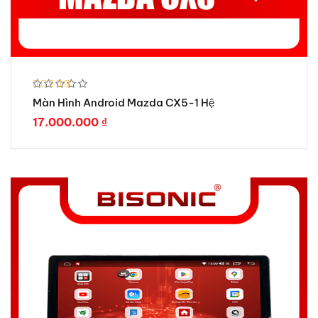
Được xếp
Màn Hình Android Mazda CX5-1 Hệ
hạng
5.00
5 sao
17.000.000
₫