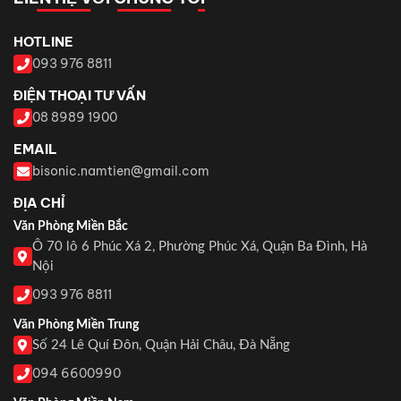
HOTLINE
093 976 8811
ĐIỆN THOẠI TƯ VẤN
08 8989 1900
EMAIL
bisonic.namtien@gmail.com
ĐỊA CHỈ
Văn Phòng Miền Bắc
Ô 70 lô 6 Phúc Xá 2, Phường Phúc Xá, Quận Ba Đình, Hà
Nội
093 976 8811
Văn Phòng Miền Trung
Số 24 Lê Quí Đôn, Quận Hải Châu, Đà Nẵng
094 6600990