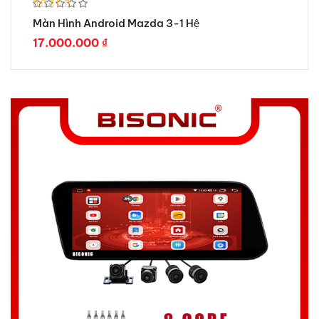
Được xếp
Màn Hình Android Mazda 3-1 Hệ
hạng
5.00
5 sao
17.000.000
₫