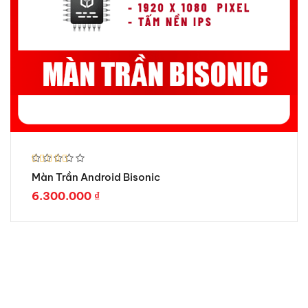
Được xếp
Màn Trần Android Bisonic
hạng
5.00
5 sao
6.300.000
₫