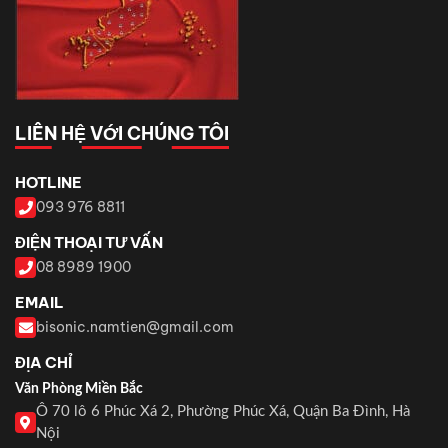
LIÊN HỆ VỚI CHÚNG TÔI
HOTLINE
093 976 8811
ĐIỆN THOẠI TƯ VẤN
08 8989 1900
EMAIL
bisonic.namtien@gmail.com
ĐỊA CHỈ
Văn Phòng Miền Bắc
Ô 70 lô 6 Phúc Xá 2, Phường Phúc Xá, Quận Ba Đình, Hà
Nội