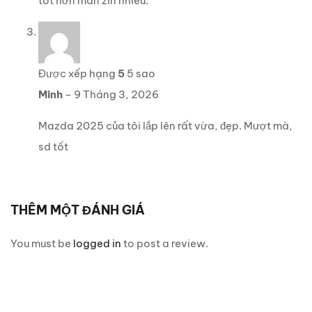
tốt hơn màn zin nhiều.
Được xếp hạng
5
5 sao
Minh
–
9 Tháng 3, 2026
Mazda 2025 của tôi lắp lên rất vừa, đẹp. Mượt mà,
sd tốt
THÊM MỘT ĐÁNH GIÁ
You must be
logged in
to post a review.