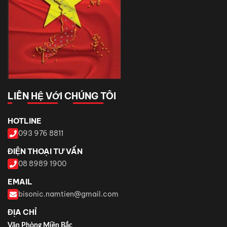
LIÊN HỆ VỚI CHÚNG TÔI
HOTLINE
093 976 8811
ĐIỆN THOẠI TƯ VẤN
08 8989 1900
EMAIL
bisonic.namtien@gmail.com
ĐỊA CHỈ
Văn Phòng Miền Bắc