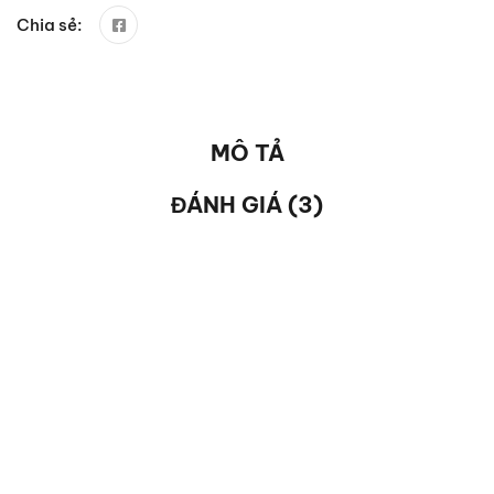
Chia sẻ:
MÔ TẢ
ĐÁNH GIÁ (3)