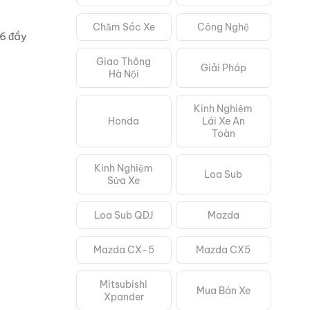
Chăm Sóc Xe
Công Nghệ
26 đầy
Giao Thông
Giải Pháp
Hà Nội
Kinh Nghiệm
Honda
Lái Xe An
Toàn
Kinh Nghiệm
Loa Sub
Sửa Xe
Loa Sub QDJ
Mazda
Mazda CX-5
Mazda CX5
Mitsubishi
Mua Bán Xe
Xpander