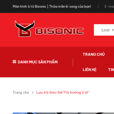
Màn hình ô tô Bisonic | Thỏa mãn kì vọng của bạn!
E-mai
Loại
TRANG CHỦ
DANH MỤC SẢN PHẨM
LIÊN HỆ
TI
Trang chủ
Lưu trữ theo thẻ"Thị trường ô tô"