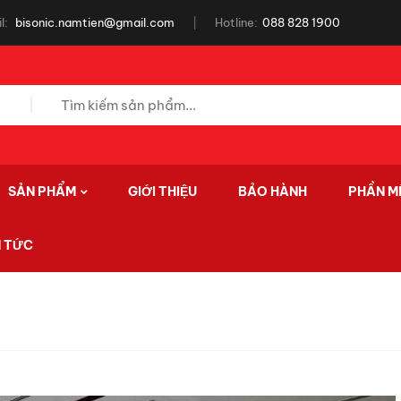
l:
bisonic.namtien@gmail.com
Hotline:
088 828 1900
SẢN PHẨM
GIỚI THIỆU
BẢO HÀNH
PHẦN M
N TỨC