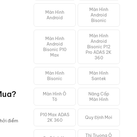
Màn Hình
Màn Hình
Android
Android
Bisonic
Màn Hình
Màn Hình
Android
Android
Bisonic P12
Bisonic P10
Pro ADAS 2K
Max
360
Màn Hình
Màn Hình
Bisonic
Santek
Mua?
Màn Hình Ô
Nâng Cấp
Tô
Màn Hình
P10 Max ADAS
Quy Định Mới
2K 360
hởi điểm
Thị Trường Ô