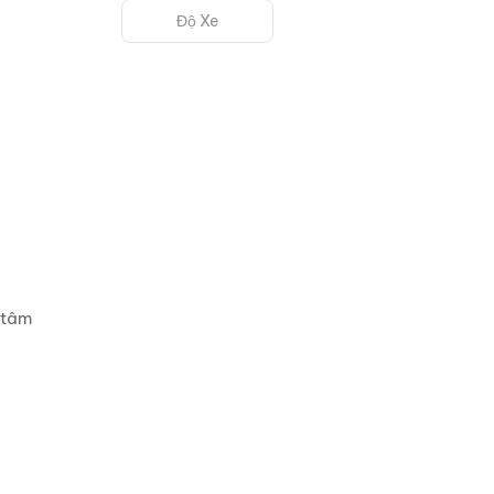
Độ Xe
 tâm