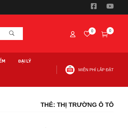
0
0
ỀM
ĐẠI LÝ
MIỄN PHÍ LẮP ĐẶT
THẺ:
THỊ TRƯỜNG Ô TÔ