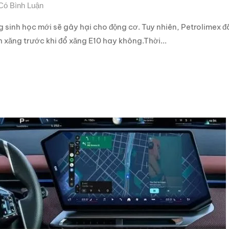
Có Bình Luận
ng sinh học mới sẽ gây hại cho động cơ. Tuy nhiên, Petrolimex đ
h xăng trước khi đổ xăng E10 hay không.Thời...