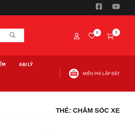
0
0
ỀM
ĐẠI LÝ
MIỄN PHÍ LẮP ĐẶT
THẺ:
CHĂM SÓC XE