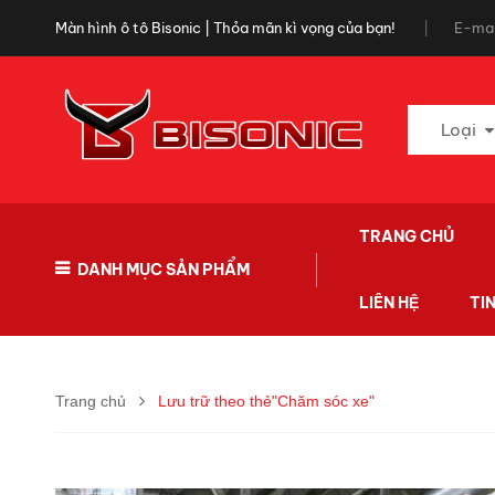
Màn hình ô tô Bisonic | Thỏa mãn kì vọng của bạn!
E-mai
Loại
TRANG CHỦ
DANH MỤC SẢN PHẨM
LIÊN HỆ
TI
Trang chủ
Lưu trữ theo thẻ"Chăm sóc xe"