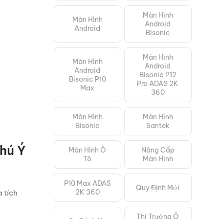
Màn Hình
Màn Hình
Android
Android
Bisonic
Màn Hình
Màn Hình
Android
Android
Bisonic P12
Bisonic P10
Pro ADAS 2K
Max
360
Màn Hình
Màn Hình
Bisonic
Santek
hú Ý
Màn Hình Ô
Nâng Cấp
Tô
Màn Hình
P10 Max ADAS
Quy Định Mới
2K 360
 tích
Thị Trường Ô