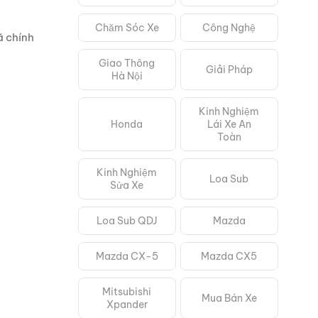
Chăm Sóc Xe
Công Nghệ
ã chính
Giao Thông
Giải Pháp
Hà Nội
Kinh Nghiệm
Honda
Lái Xe An
Toàn
Kinh Nghiệm
Loa Sub
Sửa Xe
Loa Sub QDJ
Mazda
Mazda CX-5
Mazda CX5
Mitsubishi
Mua Bán Xe
Xpander