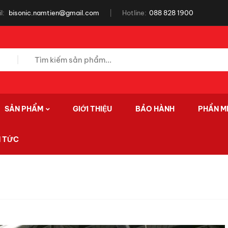
l:
bisonic.namtien@gmail.com
Hotline:
088 828 1900
SẢN PHẨM
GIỚI THIỆU
BẢO HÀNH
PHẦN M
N TỨC