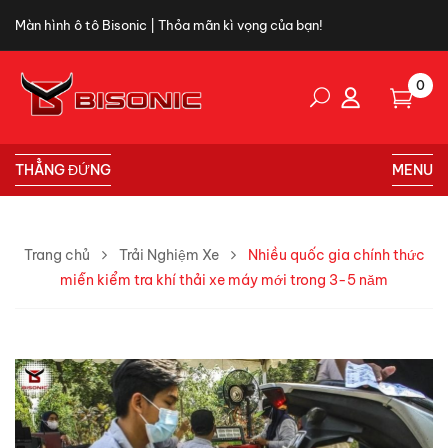
Màn hình ô tô Bisonic | Thỏa mãn kì vọng của bạn!
0
THẲNG ĐỨNG
MENU
Trang chủ
Trải Nghiệm Xe
Nhiều quốc gia chính thức
miễn kiểm tra khí thải xe máy mới trong 3-5 năm