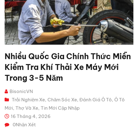
Nhiều Quốc Gia Chính Thức Miễn
Kiểm Tra Khí Thải Xe Máy Mới
Trong 3-5 Năm
BisonicVN
Trải Nghiệm Xe
Chăm Sóc Xe
Đánh Giá Ô Tô
Ô Tô
,
,
,
Mới
Thợ Và Xe
Tin Mới Cập Nhập
,
,
16 Tháng 4, 2026
0
Nhận Xét