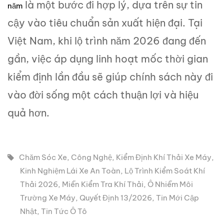
là một bước đi hợp lý, dựa trên sự tin
năm
cậy vào tiêu chuẩn sản xuất hiện đại. Tại
Việt Nam, khi lộ trình năm 2026 đang đến
gần, việc áp dụng linh hoạt mốc thời gian
kiểm định lần đầu sẽ giúp chính sách này đi
vào đời sống một cách thuận lợi và hiệu
quả hơn.
Chăm Sóc Xe
,
Công Nghệ
,
Kiểm Định Khí Thải Xe Máy
,
Kinh Nghiệm Lái Xe An Toàn
,
Lộ Trình Kiểm Soát Khí
Thải 2026
,
Miễn Kiểm Tra Khí Thải
,
Ô Nhiễm Môi
Trường Xe Máy
,
Quyết Định 13/2026
,
Tin Mới Cập
Nhật
,
Tin Tức Ô Tô