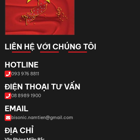
LIÊN HỆ VỚI CHÚNG TÔI
HOTLINE
093 976 8811
ĐIỆN THOẠI TƯ VẤN
08 8989 1900
EMAIL
bisonic.namtien@gmail.com
ĐỊA CHỈ
Văn Phòng Miền Bắc