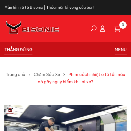
Màn hình ô tô Bisonic | Thỏa mãn kì vọng của bạn!
0
THẲNG ĐỨNG
MENU
Trang chủ
Chăm Sóc Xe
Phim cách nhiệt ô tô tối màu
có gây nguy hiểm khi lái xe?