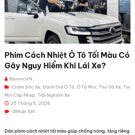
Phim Cách Nhiệt Ô Tô Tối Màu Có
Gây Nguy Hiểm Khi Lái Xe?
BisonicVN
Chăm Sóc Xe
Đánh Giá Ô Tô
Ô Tô Mới
Thợ Và Xe
Tin
,
,
,
,
Mới Cập Nhập
Trải Nghiệm Xe
,
25 Tháng 5, 2026
0
Nhận Xét
Dán phim cách nhiệt tối màu giúp chống nóng, tăng riêng