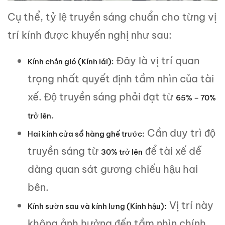
Cụ thể, tỷ lệ truyền sáng chuẩn cho từng vị
trí kính được khuyến nghị như sau:
Đây là vị trí quan
Kính chắn gió (Kính lái):
trọng nhất quyết định tầm nhìn của tài
xế. Độ truyền sáng phải đạt từ
65% – 70%
.
trở lên
Cần duy trì độ
Hai kính cửa sổ hàng ghế trước:
truyền sáng từ
để tài xế dễ
30% trở lên
dàng quan sát gương chiếu hậu hai
bên.
Vị trí này
Kính sườn sau và kính lưng (Kính hậu):
không ảnh hưởng đến tầm nhìn chính,