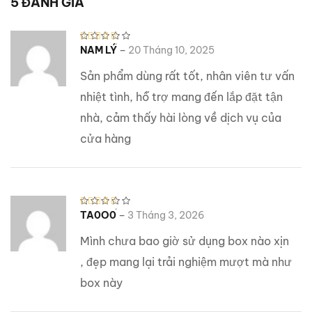
5 ĐÁNH GIÁ
–
Được xếp
NAM LÝ
20 Tháng 10, 2025
hạng
5
5
sao
Sản phẩm dùng rất tốt, nhân viên tư vấn
nhiệt tình, hỗ trợ mang đến lắp đặt tận
nhà, cảm thấy hài lòng về dịch vụ của
cửa hàng
–
Được xếp
TA0O0
3 Tháng 3, 2026
hạng
5
5
sao
Mình chưa bao giờ sử dụng box nào xịn
, đẹp mang lại trải nghiệm mượt mà như
box này