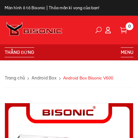
Màn hình ô tô Bisonic | Thỏa mãn kì vọng của bạn!
0
THẲNG ĐỨNG
MENU
Trang chủ
Android Box
Android Box Bisonic V600