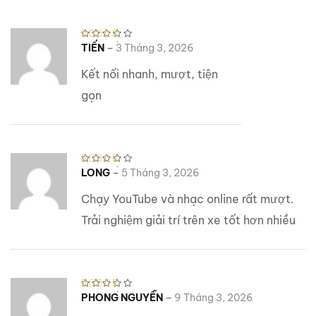
–
Được xếp
TIẾN
3 Tháng 3, 2026
hạng
5
5
sao
Kết nối nhanh, mượt, tiện
gọn
–
Được xếp
LONG
5 Tháng 3, 2026
hạng
5
5
sao
Chạy YouTube và nhạc online rất mượt.
Trải nghiệm giải trí trên xe tốt hơn nhiều
–
Được xếp
PHONG NGUYỄN
9 Tháng 3, 2026
hạng
5
5