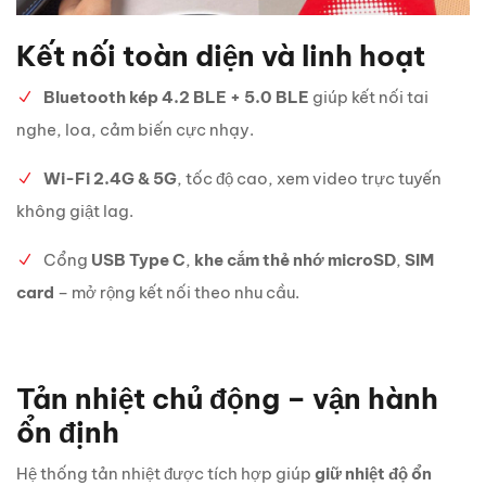
Kết nối toàn diện và linh hoạt
Bluetooth kép 4.2 BLE + 5.0 BLE
giúp kết nối tai
nghe, loa, cảm biến cực nhạy.
Wi-Fi 2.4G & 5G
, tốc độ cao, xem video trực tuyến
không giật lag.
Cổng
USB Type C
,
khe cắm thẻ nhớ microSD
,
SIM
card
– mở rộng kết nối theo nhu cầu.
Tản nhiệt chủ động – vận hành
ổn định
Hệ thống tản nhiệt được tích hợp giúp
giữ nhiệt độ ổn