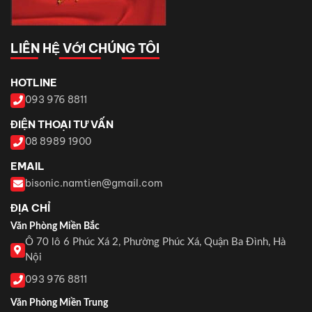
LIÊN HỆ VỚI CHÚNG TÔI
HOTLINE
093 976 8811
ĐIỆN THOẠI TƯ VẤN
08 8989 1900
EMAIL
bisonic.namtien@gmail.com
ĐỊA CHỈ
Văn Phòng Miền Bắc
Ô 70 lô 6 Phúc Xá 2, Phường Phúc Xá, Quận Ba Đình, Hà
Nội
093 976 8811
Văn Phòng Miền Trung