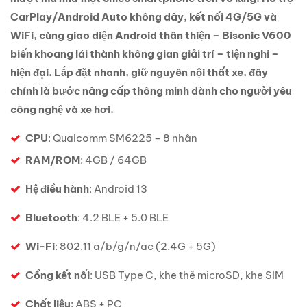
CarPlay/Android Auto không dây, kết nối 4G/5G và
WiFi, cùng giao diện Android thân thiện – Bisonic V600
biến khoang lái thành không gian giải trí – tiện nghi –
hiện đại. Lắp đặt nhanh, giữ nguyên nội thất xe, đây
chính là bước nâng cấp thông minh dành cho người yêu
công nghệ và xe hơi.
CPU
: Qualcomm SM6225 – 8 nhân
RAM/ROM
: 4GB / 64GB
Hệ điều hành
: Android 13
Bluetooth
: 4.2 BLE + 5.0 BLE
Wi-Fi
: 802.11 a/b/g/n/ac (2.4G + 5G)
Cổng kết nối
: USB Type C, khe thẻ microSD, khe SIM
Chất liệu
: ABS + PC