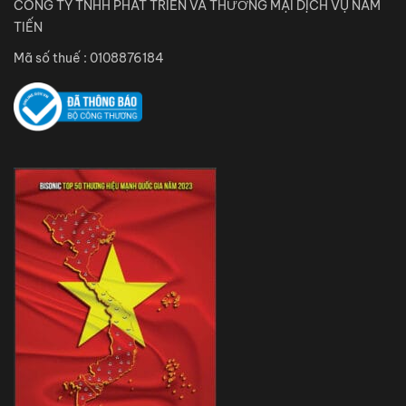
CÔNG TY TNHH PHÁT TRIỂN VÀ THƯƠNG MẠI DỊCH VỤ NAM
TIẾN
Mã số thuế : 0108876184