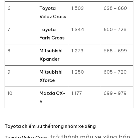
6
Toyota
1.503
638 – 660
Veloz Cross
7
Toyota
1.344
650 – 728
Yaris Cross
8
Mitsubishi
1.273
568 – 699
Xpander
9
Mitsubishi
1.250
605 – 720
Xforce
10
Mazda CX-
1.177
699 – 979
5
Toyota chiếm ưu thế trong nhóm xe xăng
trở thành mẫu xe xăng bán
Toyota Veloz Cross