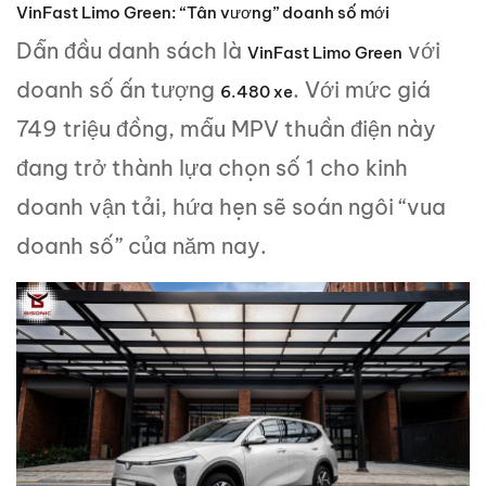
VinFast Limo Green: “Tân vương” doanh số mới
Dẫn đầu danh sách là
với
VinFast Limo Green
doanh số ấn tượng
. Với mức giá
6.480 xe
749 triệu đồng, mẫu MPV thuần điện này
đang trở thành lựa chọn số 1 cho kinh
doanh vận tải, hứa hẹn sẽ soán ngôi “vua
doanh số” của năm nay.