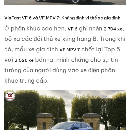
VinFast VF 6 và VF MPV 7: Khẳng định vị thế xe gia đình
Ở phân khúc cao hơn,
ghi nhận
,
VF 6
2.704 xe
bỏ xa các đối thủ xe xăng hạng B. Trong khi
đó, mẫu xe gia đình
chốt lại Top 5
VF MPV 7
với
bán ra, minh chứng cho sự tin
2.526 xe
tưởng của người dùng vào xe điện phân
khúc trung cấp.