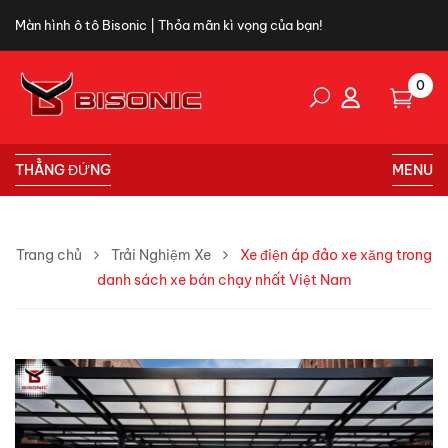
Màn hình ô tô Bisonic | Thỏa mãn kì vọng của bạn!
0
THẲNG ĐỨNG
MENU
Trang chủ
Trải Nghiệm Xe
Xe điện áp đảo xe xăng trong
danh sách xe bán chạy nhất Việt Nam