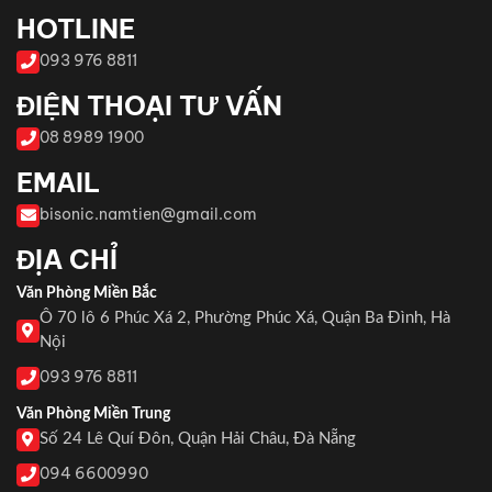
HOTLINE
093 976 8811
ĐIỆN THOẠI TƯ VẤN
08 8989 1900
EMAIL
bisonic.namtien@gmail.com
ĐỊA CHỈ
Văn Phòng Miền Bắc
Ô 70 lô 6 Phúc Xá 2, Phường Phúc Xá, Quận Ba Đình, Hà
Nội
093 976 8811
Văn Phòng Miền Trung
Số 24 Lê Quí Đôn, Quận Hải Châu, Đà Nẵng
094 6600990