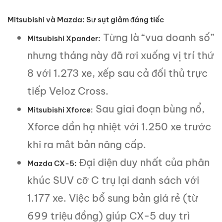
Mitsubishi và Mazda: Sự sụt giảm đáng tiếc
Từng là “vua doanh số”
Mitsubishi Xpander:
nhưng tháng này đã rơi xuống vị trí thứ
8 với 1.273 xe, xếp sau cả đối thủ trực
tiếp Veloz Cross.
Sau giai đoạn bùng nổ,
Mitsubishi Xforce:
Xforce dần hạ nhiệt với 1.250 xe trước
khi ra mắt bản nâng cấp.
Đại diện duy nhất của phân
Mazda CX-5:
khúc SUV cỡ C trụ lại danh sách với
1.177 xe. Việc bổ sung bản giá rẻ (từ
699 triệu đồng) giúp CX-5 duy trì