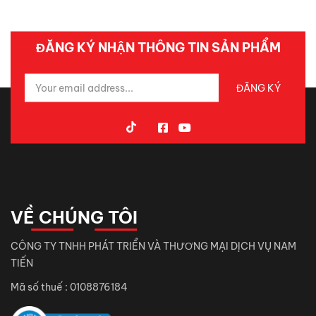
ĐĂNG KÝ NHẬN THÔNG TIN SẢN PHẨM
VỀ CHÚNG TÔI
CÔNG TY TNHH PHÁT TRIỂN VÀ THƯƠNG MẠI DỊCH VỤ NAM
TIẾN
Mã số thuế : 0108876184