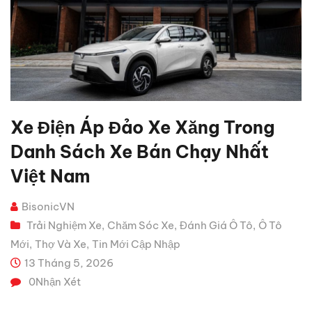
Xe Điện Áp Đảo Xe Xăng Trong
Danh Sách Xe Bán Chạy Nhất
Việt Nam
BisonicVN
Trải Nghiệm Xe
Chăm Sóc Xe
Đánh Giá Ô Tô
Ô Tô
,
,
,
Mới
Thợ Và Xe
Tin Mới Cập Nhập
,
,
13 Tháng 5, 2026
0
Nhận Xét