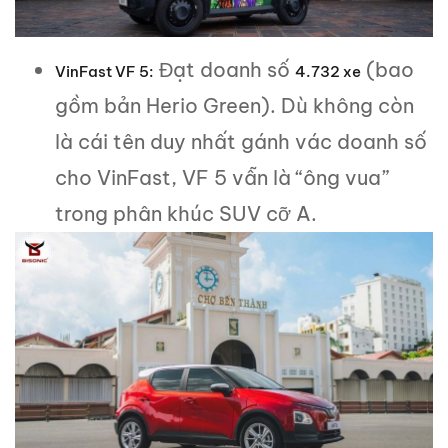
Đạt doanh số
(bao
VinFast VF 5:
4.732 xe
gồm bản Herio Green). Dù không còn
là cái tên duy nhất gánh vác doanh số
cho VinFast, VF 5 vẫn là “ông vua”
trong phân khúc SUV cỡ A.