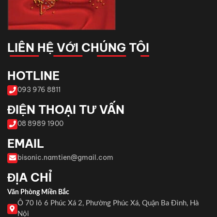
LIÊN HỆ VỚI CHÚNG TÔI
HOTLINE
093 976 8811
ĐIỆN THOẠI TƯ VẤN
08 8989 1900
EMAIL
bisonic.namtien@gmail.com
ĐỊA CHỈ
Văn Phòng Miền Bắc
Ô 70 lô 6 Phúc Xá 2, Phường Phúc Xá, Quận Ba Đình, Hà
Nội