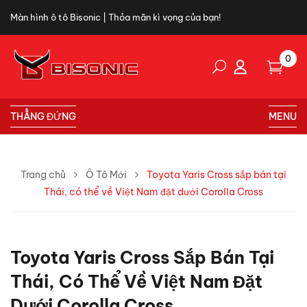
Màn hình ô tô Bisonic | Thỏa mãn kì vọng của bạn!
0
THẲNG ĐỨNG
MENU
Trang chủ
Ô Tô Mới
Toyota Yaris Cross sắp bán tại
Thái, có thể về Việt Nam đặt dưới Corolla Cross
Toyota Yaris Cross Sắp Bán Tại
Thái, Có Thể Về Việt Nam Đặt
Dưới Corolla Cross