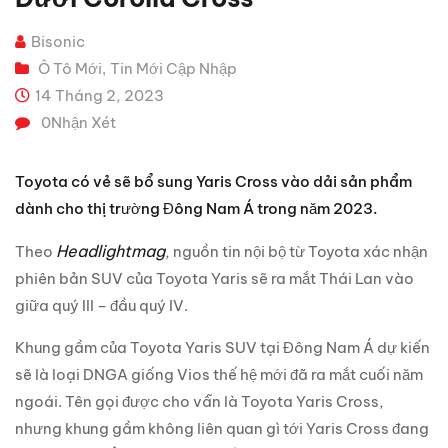
Bisonic
Ô Tô Mới
Tin Mới Cập Nhập
,
14 Tháng 2, 2023
0
Nhận Xét
Toyota có vẻ sẽ bổ sung Yaris Cross vào dải sản phẩm
dành cho thị trường Đông Nam Á trong năm 2023.
Headlightmag
Theo
, nguồn tin nội bộ từ Toyota xác nhận
phiên bản SUV của Toyota Yaris sẽ ra mắt Thái Lan vào
giữa quý III – đầu quý IV.
Khung gầm của Toyota Yaris SUV tại Đông Nam Á dự kiến
sẽ là loại DNGA giống Vios thế hệ mới đã ra mắt cuối năm
ngoái. Tên gọi được cho vẫn là Toyota Yaris Cross,
nhưng khung gầm không liên quan gì tới Yaris Cross đang