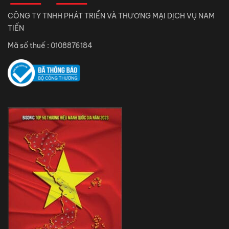
CÔNG TY TNHH PHÁT TRIỂN VÀ THƯƠNG MẠI DỊCH VỤ NAM
TIẾN
Mã số thuế : 0108876184