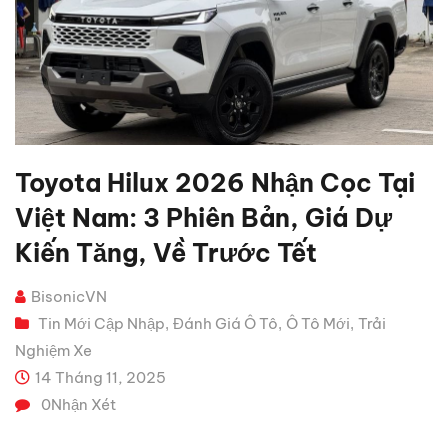
Toyota Hilux 2026 Nhận Cọc Tại
Việt Nam: 3 Phiên Bản, Giá Dự
Kiến Tăng, Về Trước Tết
BisonicVN
Tin Mới Cập Nhập
Đánh Giá Ô Tô
Ô Tô Mới
Trải
,
,
,
Nghiệm Xe
14 Tháng 11, 2025
0
Nhận Xét