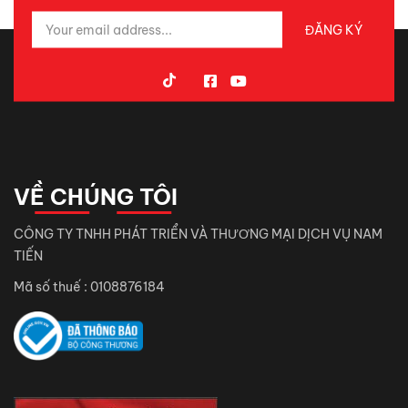
VỀ CHÚNG TÔI
CÔNG TY TNHH PHÁT TRIỂN VÀ THƯƠNG MẠI DỊCH VỤ NAM
TIẾN
Mã số thuế : 0108876184