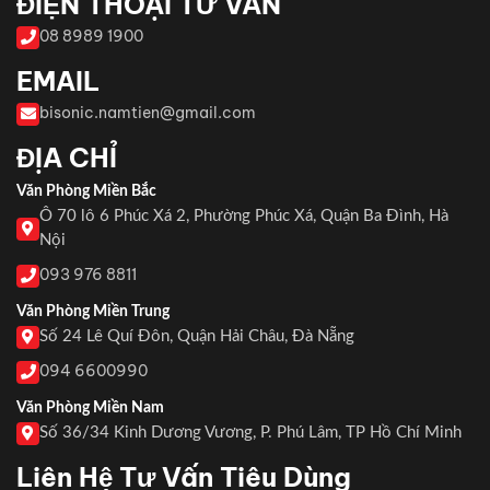
ĐIỆN THOẠI TƯ VẤN
08 8989 1900
EMAIL
bisonic.namtien@gmail.com
ĐỊA CHỈ
Văn Phòng Miền Bắc
Ô 70 lô 6 Phúc Xá 2, Phường Phúc Xá, Quận Ba Đình, Hà
Nội
093 976 8811
Văn Phòng Miền Trung
Số 24 Lê Quí Đôn, Quận Hải Châu, Đà Nẵng
094 6600990
Văn Phòng Miền Nam
Số 36/34 Kinh Dương Vương, P. Phú Lâm, TP Hồ Chí Minh
Liên Hệ Tư Vấn Tiêu Dùng