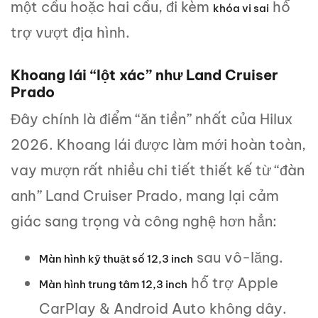
một cầu hoặc hai cầu, đi kèm
hỗ
khóa vi sai
trợ vượt địa hình.
Khoang lái “lột xác” như Land Cruiser
Prado
Đây chính là điểm “ăn tiền” nhất của Hilux
2026. Khoang lái được làm mới hoàn toàn,
vay mượn rất nhiều chi tiết thiết kế từ “đàn
anh” Land Cruiser Prado, mang lại cảm
giác sang trọng và công nghệ hơn hẳn:
sau vô-lăng.
Màn hình kỹ thuật số 12,3 inch
hỗ trợ Apple
Màn hình trung tâm 12,3 inch
CarPlay & Android Auto không dây.