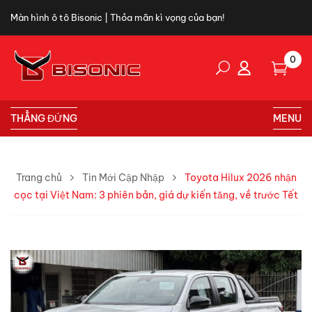
Màn hình ô tô Bisonic | Thỏa mãn kì vọng của bạn!
0
THẲNG ĐỨNG
MENU
Trang chủ
Tin Mới Cập Nhập
Toyota Hilux 2026 nhận
cọc tại Việt Nam: 3 phiên bản, giá dự kiến tăng, về trước Tết