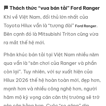
🏁 Thách thức “vua bán tải” Ford Ranger
Khi về Việt Nam, đối thủ lớn nhất của
Toyota Hilux vẫn là “tượng đài”
.
Ford Ranger
Bên cạnh đó là Mitsubishi Triton cũng vừa
ra mắt thế hệ mới.
Phân khúc bán tải tại Việt Nam nhiều năm
qua vẫn là “sân chơi của Ranger và phần
còn lại”. Tuy nhiên, với sự xuất hiện của
Hilux 2026 thế hệ hoàn toàn mới, đẹp hơn,
mạnh hơn và nhiều công nghệ hơn, người
hâm mộ kỳ vọng cán cân thị trường sẽ trở
nên cân bằng hơn. Cuộc “so găng” dịp