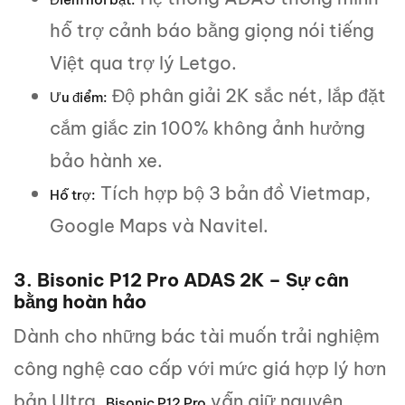
hỗ trợ cảnh báo bằng giọng nói tiếng
Việt qua trợ lý Letgo.
Độ phân giải 2K sắc nét, lắp đặt
Ưu điểm:
cắm giắc zin 100% không ảnh hưởng
bảo hành xe.
Tích hợp bộ 3 bản đồ Vietmap,
Hỗ trợ:
Google Maps và Navitel.
3. Bisonic P12 Pro ADAS 2K – Sự cân
bằng hoàn hảo
Dành cho những bác tài muốn trải nghiệm
công nghệ cao cấp với mức giá hợp lý hơn
bản Ultra.
vẫn giữ nguyên
Bisonic P12 Pro