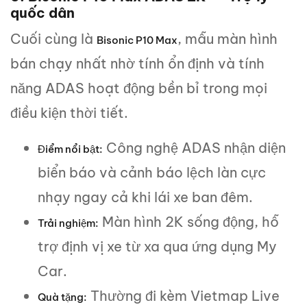
quốc dân
Cuối cùng là
, mẫu màn hình
Bisonic P10 Max
bán chạy nhất nhờ tính ổn định và tính
năng ADAS hoạt động bền bỉ trong mọi
điều kiện thời tiết.
Công nghệ ADAS nhận diện
Điểm nổi bật:
biển báo và cảnh báo lệch làn cực
nhạy ngay cả khi lái xe ban đêm.
Màn hình 2K sống động, hỗ
Trải nghiệm:
trợ định vị xe từ xa qua ứng dụng My
Car.
Thường đi kèm Vietmap Live
Quà tặng: