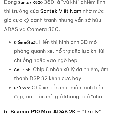
Dòng
360 là “vũ khí” chiếm lĩnh
Santek X900
thị trường của
Santek Việt Nam
nhờ mức
giá cực kỳ cạnh tranh nhưng vẫn sở hữu
ADAS và Camera 360.
Hiển thị hình ảnh 3D mô
Điểm nổi bật:
phỏng quanh xe, hỗ trợ đắc lực khi lùi
chuồng hoặc vào ngõ hẹp.
Chip 8 nhân xử lý đa nhiệm, âm
Cấu hình:
thanh DSP 32 kênh cực hay.
Chủ xe cần một màn hình bền,
Phù hợp:
đẹp, an toàn mà giá không quá “chát”.
5. Bisonic P10 Max ADAS 2K – “Trợ lý”