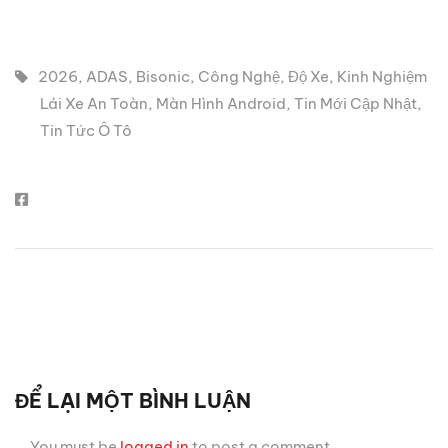
2026
,
ADAS
,
Bisonic
,
Công Nghệ
,
Độ Xe
,
Kinh Nghiệm
Lái Xe An Toàn
,
Màn Hình Android
,
Tin Mới Cập Nhật
,
Tin Tức Ô Tô
ĐỂ LẠI MỘT BÌNH LUẬN
You must be
logged in
to post a comment.