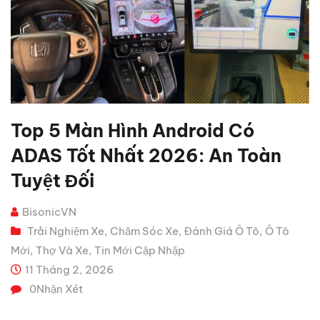
Top 5 Màn Hình Android Có
ADAS Tốt Nhất 2026: An Toàn
Tuyệt Đối
BisonicVN
Trải Nghiệm Xe
Chăm Sóc Xe
Đánh Giá Ô Tô
Ô Tô
,
,
,
Mới
Thợ Và Xe
Tin Mới Cập Nhập
,
,
11 Tháng 2, 2026
0
Nhận Xét