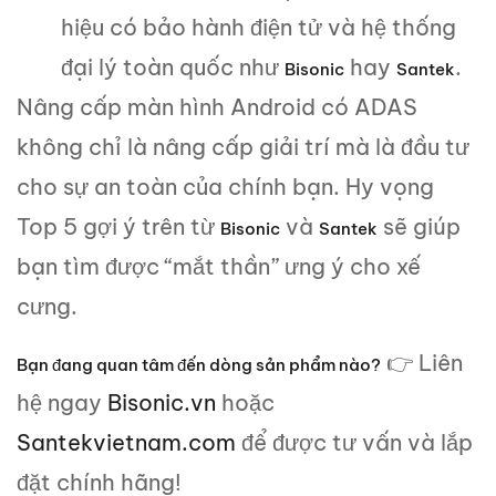
hiệu có bảo hành điện tử và hệ thống
đại lý toàn quốc như
hay
.
Bisonic
Santek
Nâng cấp màn hình Android có ADAS
không chỉ là nâng cấp giải trí mà là đầu tư
cho sự an toàn của chính bạn. Hy vọng
Top 5 gợi ý trên từ
và
sẽ giúp
Bisonic
Santek
bạn tìm được “mắt thần” ưng ý cho xế
cưng.
👉 Liên
Bạn đang quan tâm đến dòng sản phẩm nào?
hệ ngay
Bisonic.vn
hoặc
Santekvietnam.com
để được tư vấn và lắp
đặt chính hãng!