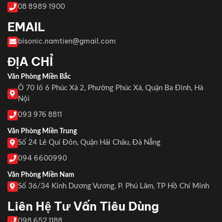
08 8989 1900
EMAIL
bisonic.namtien@gmail.com
ĐỊA CHỈ
Văn Phòng Miền Bắc
Ô 70 lô 6 Phúc Xá 2, Phường Phúc Xá, Quận Ba Đình, Hà
Nội
093 976 8811
Văn Phòng Miền Trung
Số 24 Lê Quí Đôn, Quận Hải Châu, Đà Nẵng
094 6600990
Văn Phòng Miền Nam
Số 36/34 Kinh Dương Vương, P. Phú Lâm, TP Hồ Chí Minh
Liên Hệ Tư Vấn Tiêu Dùng
098 652 1188