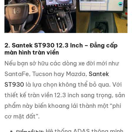
2. Santek ST930 12.3 Inch – Đẳng cấp
màn hình tràn viền
Nếu bạn sở hữu các dòng xe đời mới như
SantaFe, Tucson hay Mazda,
Santek
ST930
là lựa chọn không thể bỏ qua. Với
thiết kế tràn viền 12.3 inch sang trọng, sản
phẩm này biến khoang lái thành một “phi
cơ mặt đất”.
Hệ thống ADAS thông minh
Điểm nổi bật: