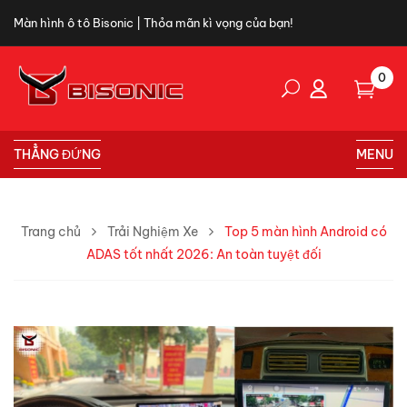
Màn hình ô tô Bisonic | Thỏa mãn kì vọng của bạn!
0
THẲNG ĐỨNG
MENU
Trang chủ
Trải Nghiệm Xe
Top 5 màn hình Android có
ADAS tốt nhất 2026: An toàn tuyệt đối