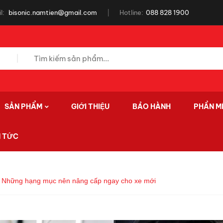
l:
bisonic.namtien@gmail.com
Hotline:
088 828 1900
SẢN PHẨM
GIỚI THIỆU
BẢO HÀNH
PHẦN M
N TỨC
: Những hạng mục nên nâng cấp ngay cho xe mới