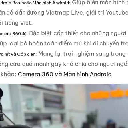
Giúp biến màn hình 
droid Box hoặc Màn hình Android:
ản đồ dẫn đường Vietmap Live, giải trí Youtub
i tiếng Việt.
Đặc biệt cần thiết cho những người
mera 360 độ:
iúp loại bỏ hoàn toàn điểm mù khi di chuyển tr
Mang lại trải nghiệm sang trọng 
a hít và Cốp điện:
óng cửa quá mạnh gây khó chịu cho người ngồi
 khảo:
Camera 360 và Màn hình Android