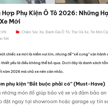
 Hợp Phụ Kiện Ô Tô 2026: Những H
Xe Mới
icVN
Chăm Sóc Xe
,
Đánh Giá Ô Tô
,
Thợ Và Xe
,
Tin Mới C
n Xét
ột chiếc xe mới là niềm vui lớn, nhưng để “xế cưng” vận hành a
n thiết yếu là điều không thể bỏ qua. Dưới đây là danh sách 
t năm 2026 mà chủ xe nên cân nhắc.
óm phụ kiện “Bắt buộc phải có” (Must-Have)
à những món đồ giúp bảo vệ xe và đảm bảo an
p đặt ngay tại showroom hoặc garage uy tín sa