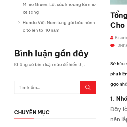
Minio Green: Lột xác khoang lái như
xe sang
Tổng
Honda Việt Nam tung gói bảo hành
Cho 
ô tô lên tới 10 năm
Bison
0
Nhậ
Bình luận gần đây
Sở hữu m
Không có bình luận nào để hiển thị.
phụ kiệ
gạo nhấ
1. Nh
Đây l
CHUYÊN MỤC
nên lắ