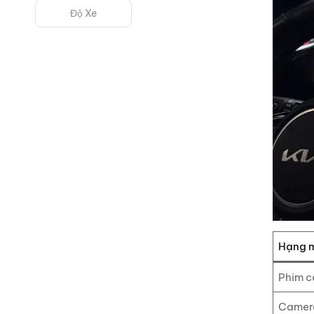
Độ Xe
Hạng 
Phim c
Camera