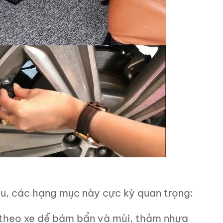
ầu, các hạng mục này cực kỳ quan trọng:
 theo xe dễ bám bẩn và mùi, thảm nhựa