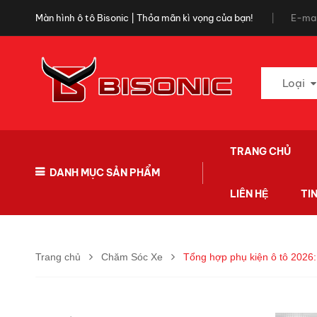
Màn hình ô tô Bisonic | Thỏa mãn kì vọng của bạn!
E-mai
Loại
TRANG CHỦ
DANH MỤC SẢN PHẨM
LIÊN HỆ
TI
Trang chủ
Chăm Sóc Xe
Tổng hợp phụ kiện ô tô 2026