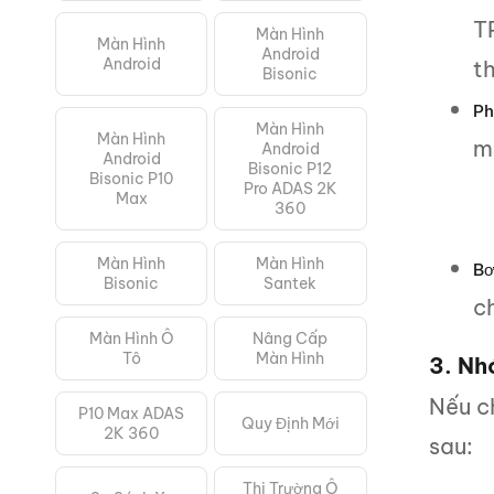
T
Màn Hình
Màn Hình
Android
Android
t
Bisonic
Ph
Màn Hình
Màn Hình
m
Android
Android
Bisonic P12
Bisonic P10
Pro ADAS 2K
Max
360
Màn Hình
Màn Hình
Bơ
Bisonic
Santek
ch
Màn Hình Ô
Nâng Cấp
Tô
Màn Hình
3. Nh
Nếu c
P10 Max ADAS
Quy Định Mới
2K 360
sau:
Thị Trường Ô