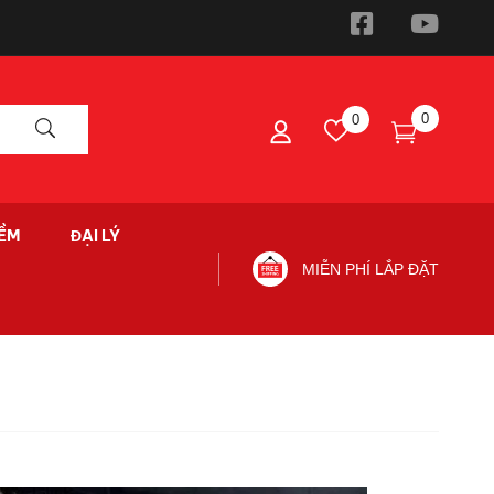
0
0
ỀM
ĐẠI LÝ
MIỄN PHÍ LẮP ĐẶT