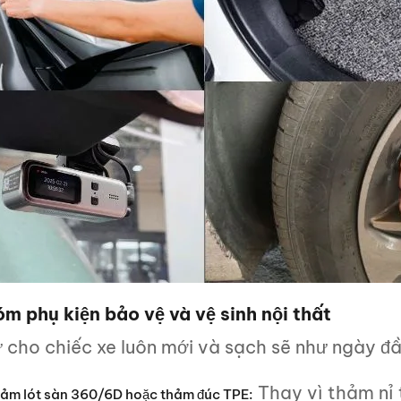
óm phụ kiện bảo vệ và vệ sinh nội thất
ữ cho chiếc xe luôn mới và sạch sẽ như ngày đ
Thay vì thảm nỉ
ảm lót sàn 360/6D hoặc thảm đúc TPE: