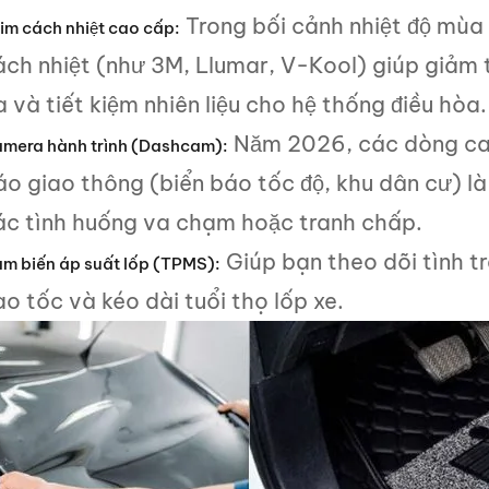
Trong bối cảnh nhiệt độ mùa
im cách nhiệt cao cấp:
ách nhiệt (như 3M, Llumar, V-Kool) giúp giảm 
 và tiết kiệm nhiên liệu cho hệ thống điều hòa.
Năm 2026, các dòng cam
mera hành trình (Dashcam):
áo giao thông (biển báo tốc độ, khu dân cư) l
ác tình huống va chạm hoặc tranh chấp.
Giúp bạn theo dõi tình trạ
m biến áp suất lốp (TPMS):
o tốc và kéo dài tuổi thọ lốp xe.