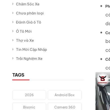
Chăm Sóc Xe
Ph
Chưa phân loại
c
Đánh Giá ô Tô
da
Ô Tô Mới
Ca
Thợ và Xe
b
c
Tin Mới Cập Nhập
Trải Nghiệm Xe
Cả
ca
TAGS
2026
Android Box
Bisonic
Camera 360