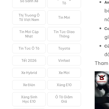
So Sánh Xe
An
Tô
b
Thị Trường Ô
Tin Mới
nó
Tô Việt Nam
Ca
Tin Mới Cập
Tin Tức Giao
g
Nhật
Thông
Cử
Tin Tức Ô Tô
Toyota
đ
Tết 2026
Vinfast
Tham
Xe Hybrid
Xe Mới
Xe Điện
Xăng E10
Xăng Sinh
Ô Tô Giảm
Học E10
Giá