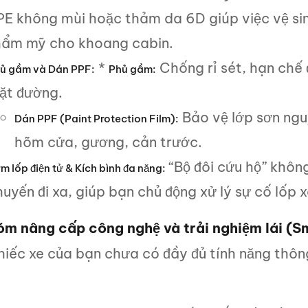
PE không mùi hoặc thảm da 6D giúp việc vệ sinh
hẩm mỹ cho khoang cabin.
*
Chống rỉ sét, hạn chế
ủ gầm và Dán PPF:
Phủ gầm:
ặt đường.
Bảo vệ lớp sơn nguy
Dán PPF (Paint Protection Film):
hõm cửa, gương, cản trước.
“Bộ đôi cứu hộ” khôn
m lốp điện tử & Kích bình đa năng:
uyến đi xa, giúp bạn chủ động xử lý sự cố lốp 
óm nâng cấp công nghệ và trải nghiệm lái (
hiếc xe của bạn chưa có đầy đủ tính năng thô