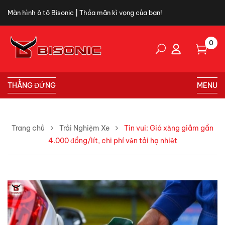
Màn hình ô tô Bisonic | Thỏa mãn kì vọng của bạn!
0
THẲNG ĐỨNG
MENU
Trang chủ
Trải Nghiệm Xe
Tin vui: Giá xăng giảm gần
4.000 đồng/lít, chi phí vận tải hạ nhiệt