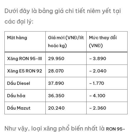
Dưới đây là bảng giá chi tiết niêm yết tại
các đại lý:
Mặt hàng
Giá mới (VNĐ/lít
Mức thay đổi
hoặc kg)
(VNĐ)
Xăng RON 95-III
29.950
– 3.890
Xăng E5 RON 92
28.070
– 2.040
Dầu Diesel
37.890
– 1.770
Dầu hỏa
36.350
– 4.100
Dầu Mazut
20.240
– 2.360
Như vậy, loại xăng phổ biến nhất là
RON 95-