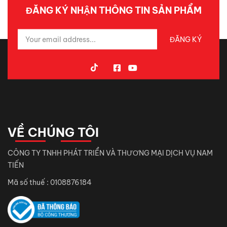
ĐĂNG KÝ NHẬN THÔNG TIN SẢN PHẨM
VỀ CHÚNG TÔI
CÔNG TY TNHH PHÁT TRIỂN VÀ THƯƠNG MẠI DỊCH VỤ NAM
TIẾN
Mã số thuế : 0108876184