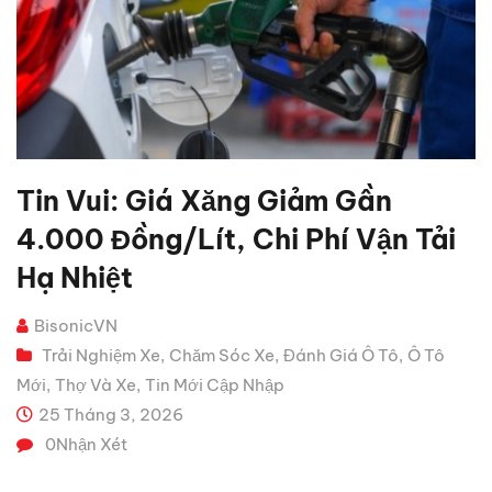
Tin Vui: Giá Xăng Giảm Gần
4.000 Đồng/lít, Chi Phí Vận Tải
Hạ Nhiệt
BisonicVN
Trải Nghiệm Xe
Chăm Sóc Xe
Đánh Giá Ô Tô
Ô Tô
,
,
,
Mới
Thợ Và Xe
Tin Mới Cập Nhập
,
,
25 Tháng 3, 2026
0
Nhận Xét