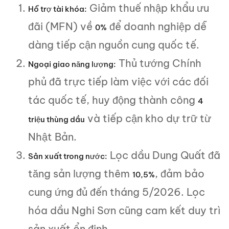
Giảm thuế nhập khẩu ưu
Hỗ trợ tài khóa:
đãi (MFN) về
để doanh nghiệp dễ
0%
dàng tiếp cận nguồn cung quốc tế.
Thủ tướng Chính
Ngoại giao năng lượng:
phủ đã trực tiếp làm việc với các đối
tác quốc tế, huy động thành công
4
và tiếp cận kho dự trữ từ
triệu thùng dầu
Nhật Bản.
Lọc dầu Dung Quất đã
Sản xuất trong nước:
tăng sản lượng thêm
, đảm bảo
10,5%
cung ứng đủ đến tháng 5/2026. Lọc
hóa dầu Nghi Sơn cũng cam kết duy trì
sản xuất ổn định.