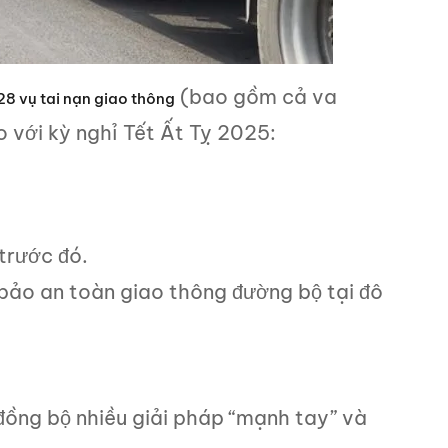
(bao gồm cả va
28 vụ tai nạn giao thông
o với kỳ nghỉ Tết Ất Tỵ 2025:
 trước đó.
bảo an toàn giao thông đường bộ tại đô
đồng bộ nhiều giải pháp “mạnh tay” và