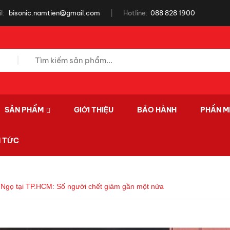
l:
bisonic.namtien@gmail.com
Hotline:
088 828 1900
SẢN PHẨM
GIỚI THIỆU
BẢO HÀNH
PHẦN M
N TỨC
h Ngọ tại TP.HCM: Số người chết giảm gần một nửa