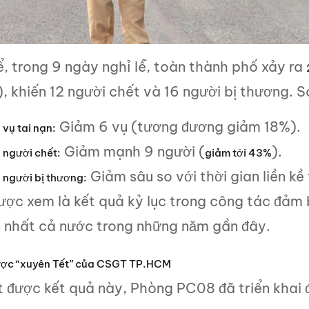
, trong 9 ngày nghỉ lễ, toàn thành phố xảy ra
 khiến 12 người chết và 16 người bị thương. S
Giảm 6 vụ (tương đương giảm 18%).
 vụ tai nạn:
Giảm mạnh 9 người (
).
 người chết:
giảm tới 43%
Giảm sâu so với thời gian liền kề
 người bị thương:
ược xem là kết quả kỷ lục trong công tác đảm 
ớn nhất cả nước trong những năm gần đây.
ược “xuyên Tết” của CSGT TP.HCM
t được kết quả này, Phòng PC08 đã triển khai 