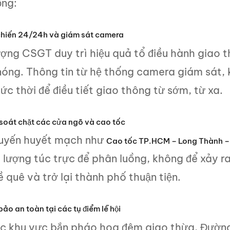
ộng:
 chiến 24/24h và giám sát camera
ượng CSGT duy trì hiệu quả tổ điều hành giao t
nóng. Thông tin từ hệ thống camera giám sát
tức thời để điều tiết giao thông từ sớm, từ xa.
 soát chặt các cửa ngõ và cao tốc
uyến huyết mạch như
Cao tốc TP.HCM – Long Thành –
 lượng túc trực để phân luồng, không để xảy ra
 quê và trở lại thành phố thuận tiện.
ảo an toàn tại các tụ điểm lễ hội
ác khu vực bắn pháo hoa đêm giao thừa, Đườn