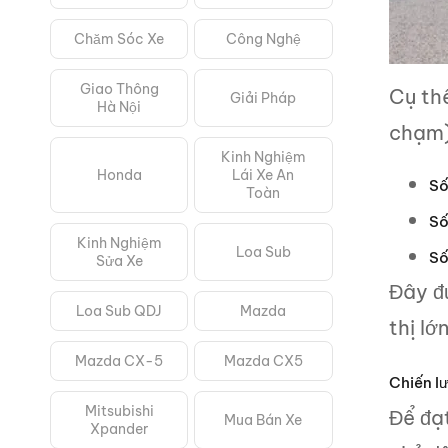
Chăm Sóc Xe
Công Nghệ
Giao Thông
Cụ thể
Giải Pháp
Hà Nội
chạm),
Kinh Nghiệm
Honda
Lái Xe An
Số
Toàn
Số
Kinh Nghiệm
Loa Sub
Số
Sửa Xe
Đây đ
Loa Sub QDJ
Mazda
thị l
Mazda CX-5
Mazda CX5
Chiến l
Mitsubishi
Để đạ
Mua Bán Xe
Xpander