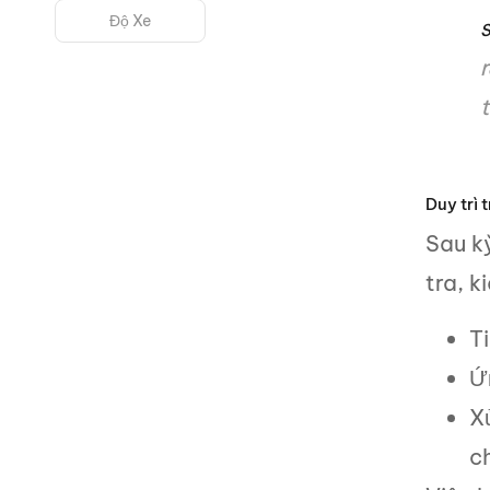
Độ Xe
S
Duy trì 
Sau k
tra, 
T
Ứ
X
ch