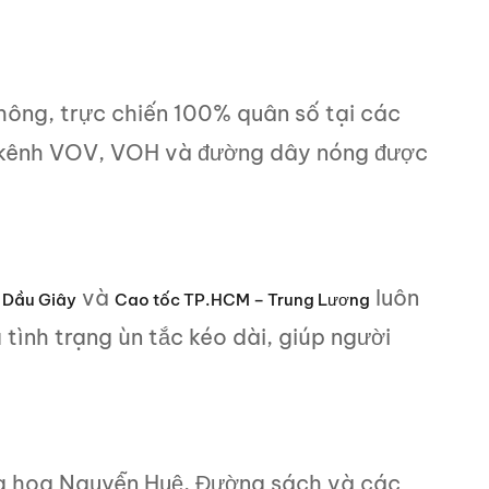
hông, trực chiến 100% quân số tại các
, kênh VOV, VOH và đường dây nóng được
và
luôn
 Dầu Giây
Cao tốc TP.HCM – Trung Lương
 tình trạng ùn tắc kéo dài, giúp người
g hoa Nguyễn Huệ, Đường sách và các