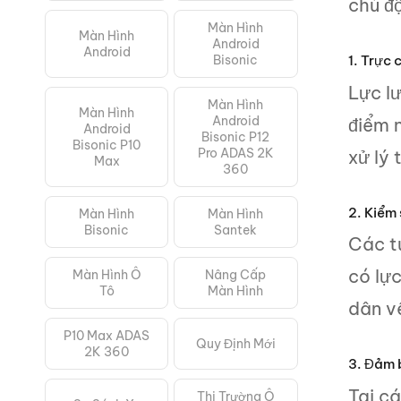
chủ đ
Màn Hình
Màn Hình
Android
Android
Bisonic
1. Trực
Lực l
Màn Hình
Màn Hình
Android
điểm 
Android
Bisonic P12
Bisonic P10
Pro ADAS 2K
xử lý 
Max
360
2. Kiểm
Màn Hình
Màn Hình
Bisonic
Santek
Các t
có lực
Màn Hình Ô
Nâng Cấp
Tô
Màn Hình
dân về
P10 Max ADAS
Quy Định Mới
2K 360
3. Đảm b
Tại c
Thị Trường Ô