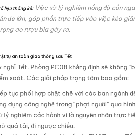
Việc xử lý nghiêm nồng độ cồn nga
ố liệu thống kê:
răn đe lớn, góp phần trực tiếp vào việc kéo gi
trọng do rượu bia gây ra.
trật tự an toàn giao thông sau Tết
ỳ nghỉ Tết, Phòng PC08 khẳng định sẽ không “b
kiểm soát. Các giải pháp trọng tâm bao gồm:
iếp tục phối hợp chặt chẽ với các ban ngành để
ng dụng công nghệ trong “phạt nguội” qua hình
ử lý nghiêm các hành vi là nguyên nhân trực ti
ở quá tải, đi ngược chiều.