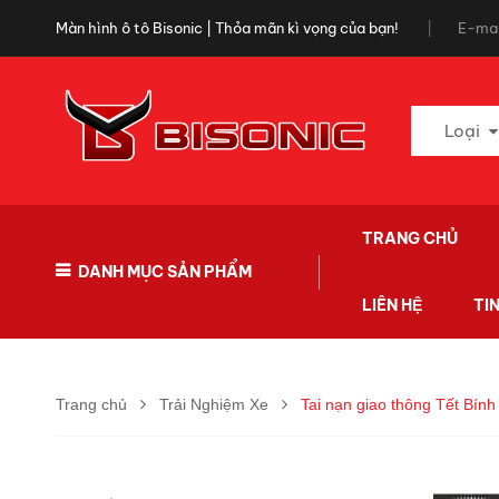
Màn hình ô tô Bisonic | Thỏa mãn kì vọng của bạn!
E-mai
Loại
TRANG CHỦ
DANH MỤC SẢN PHẨM
LIÊN HỆ
TI
Trang chủ
Trải Nghiệm Xe
Tai nạn giao thông Tết Bín