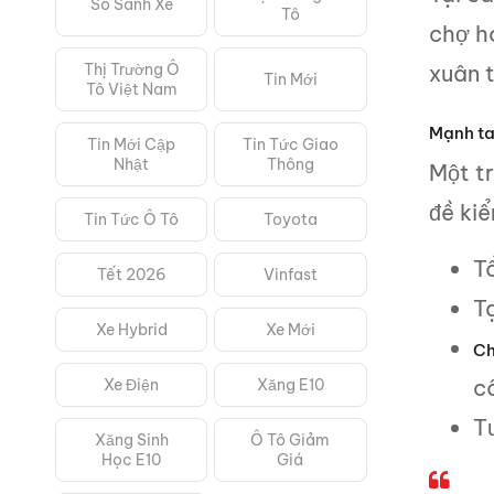
So Sánh Xe
Tô
chợ h
Thị Trường Ô
xuân 
Tin Mới
Tô Việt Nam
Mạnh ta
Tin Mới Cập
Tin Tức Giao
Nhật
Thông
Một t
đề kiể
Tin Tức Ô Tô
Toyota
T
Tết 2026
Vinfast
T
Xe Hybrid
Xe Mới
Ch
c
Xe Điện
Xăng E10
T
Xăng Sinh
Ô Tô Giảm
Học E10
Giá