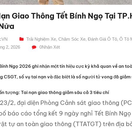
Nạn Giao Thông Tết Bính Ngọ Tại T
 Nửa
icVN
Trải Nghiệm Xe
,
Chăm Sóc Xe
,
Đánh Giá Ô Tô
,
Ô Tô 
ng 2, 2026
0
Nhận Xét
Bính Ngọ 2026 ghi nhận một tín hiệu cực kỳ khả quan về an toà
g CSGT, số vụ tai nạn và đặc biệt là số người tử vong đã giảm
n tượng: Tai nạn giao thông giảm sâu cả 3 tiêu chí
23/2, đại diện Phòng Cảnh sát giao thông (P
bố báo cáo tổng kết 9 ngày nghỉ Tết Bính Ngọ 
trật tự an toàn giao thông (TTATGT) trên địa 