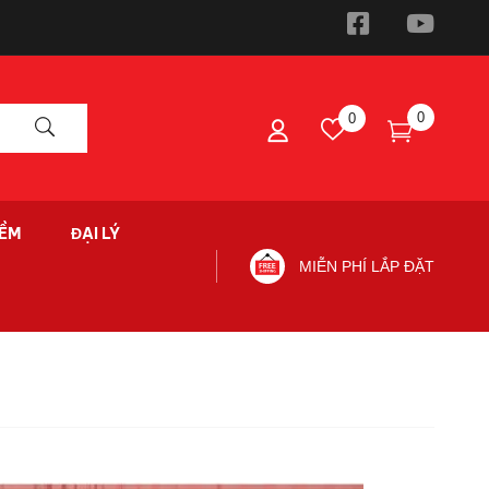
0
0
ỀM
ĐẠI LÝ
MIỄN PHÍ LẮP ĐẶT