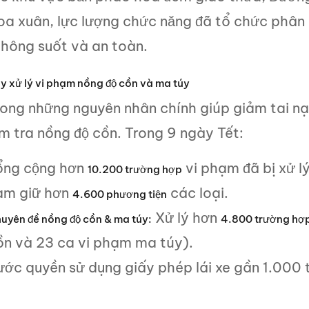
oa xuân, lực lượng chức năng đã tổ chức phân 
thông suốt và an toàn.
y xử lý vi phạm nồng độ cồn và ma túy
rong những nguyên nhân chính giúp giảm tai nạn
m tra nồng độ cồn. Trong 9 ngày Tết:
ổng cộng hơn
vi phạm đã bị xử lý
10.200 trường hợp
ạm giữ hơn
các loại.
4.600 phương tiện
Xử lý hơn
uyên đề nồng độ cồn & ma túy:
4.800 trường hợ
ồn và 23 ca vi phạm ma túy).
ước quyền sử dụng giấy phép lái xe gần 1.000 