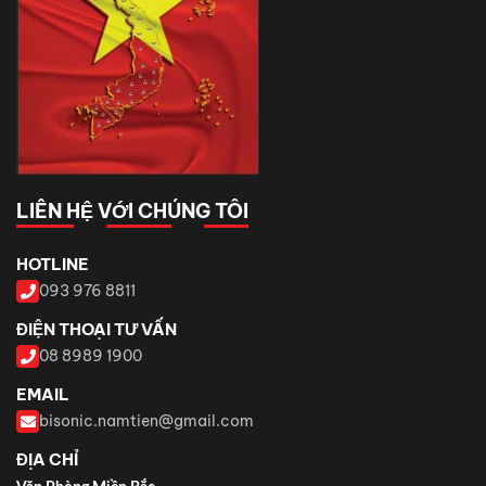
LIÊN HỆ VỚI CHÚNG TÔI
HOTLINE
093 976 8811
ĐIỆN THOẠI TƯ VẤN
08 8989 1900
EMAIL
bisonic.namtien@gmail.com
ĐỊA CHỈ