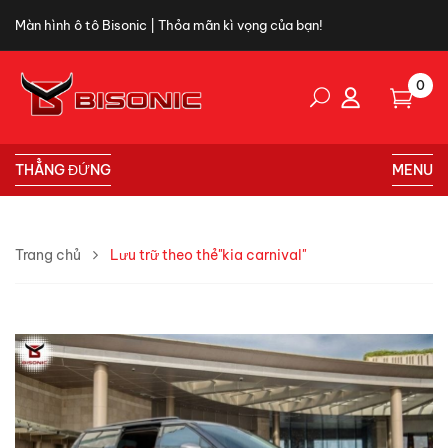
Màn hình ô tô Bisonic | Thỏa mãn kì vọng của bạn!
0
THẲNG ĐỨNG
MENU
Trang chủ
Lưu trữ theo thẻ"kia carnival"