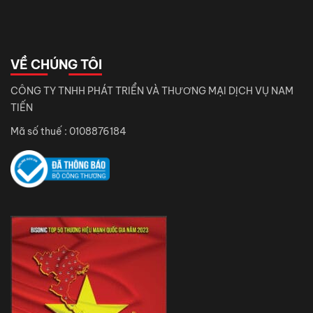
VỀ CHÚNG TÔI
CÔNG TY TNHH PHÁT TRIỂN VÀ THƯƠNG MẠI DỊCH VỤ NAM
TIẾN
Mã số thuế : 0108876184