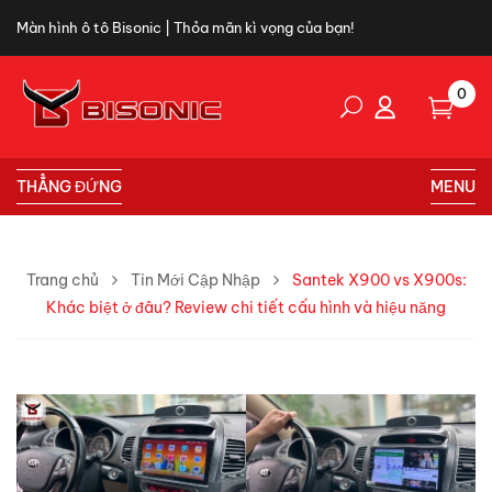
Màn hình ô tô Bisonic | Thỏa mãn kì vọng của bạn!
0
THẲNG ĐỨNG
MENU
Trang chủ
Tin Mới Cập Nhập
Santek X900 vs X900s:
Khác biệt ở đâu? Review chi tiết cấu hình và hiệu năng