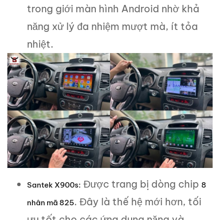
trong giới màn hình Android nhờ khả
năng xử lý đa nhiệm mượt mà, ít tỏa
nhiệt.
Được trang bị dòng chip
Santek
X900s
:
8
. Đây là thế hệ mới hơn, tối
nhân mã 825
ưu tốt cho các ứng dụng nặng và