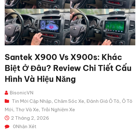
Santek X900 Vs X900s: Khác
Biệt Ở Đâu? Review Chi Tiết Cấu
Hình Và Hiệu Năng
BisonicVN
Tin Mới Cập Nhập
Chăm Sóc Xe
Đánh Giá Ô Tô
Ô Tô
,
,
,
Mới
Thợ Và Xe
Trải Nghiệm Xe
,
,
2 Tháng 2, 2026
0
Nhận Xét