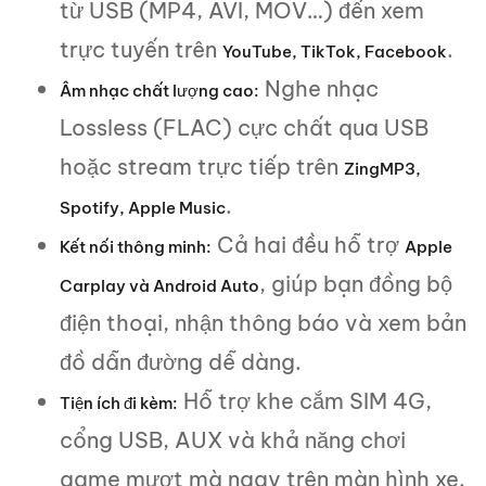
từ USB (MP4, AVI, MOV…) đến xem
trực tuyến trên
.
YouTube, TikTok, Facebook
Nghe nhạc
Âm nhạc chất lượng cao:
Lossless (FLAC) cực chất qua USB
hoặc stream trực tiếp trên
ZingMP3,
.
Spotify, Apple Music
Cả hai đều hỗ trợ
Kết nối thông minh:
Apple
, giúp bạn đồng bộ
Carplay và Android Auto
điện thoại, nhận thông báo và xem bản
đồ dẫn đường dễ dàng.
Hỗ trợ khe cắm SIM 4G,
Tiện ích đi kèm:
cổng USB, AUX và khả năng chơi
game mượt mà ngay trên màn hình xe.