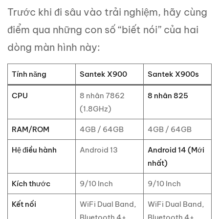
Trước khi đi sâu vào trải nghiệm, hãy cùng
điểm qua những con số “biết nói” của hai
dòng màn hình này:
Tính năng
Santek X900
Santek X900s
CPU
8 nhân 7862
8 nhân 825
(1.8GHz)
RAM/ROM
4GB / 64GB
4GB / 64GB
Hệ điều hành
Android 13
Android 14 (Mới
nhất)
Kích thước
9/10 Inch
9/10 Inch
Kết nối
WiFi Dual Band,
WiFi Dual Band,
Bluetooth 4+,
Bluetooth 4+,