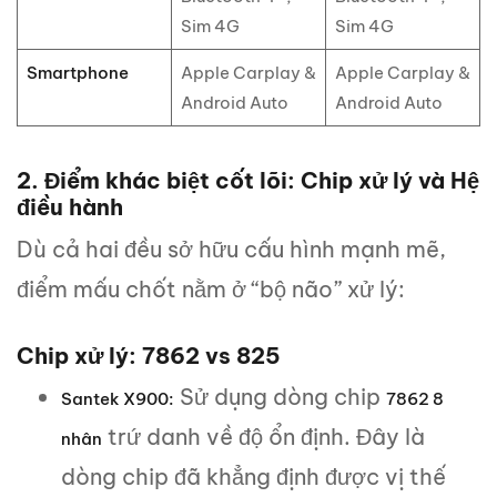
Sim 4G
Sim 4G
Smartphone
Apple Carplay &
Apple Carplay &
Android Auto
Android Auto
2. Điểm khác biệt cốt lõi: Chip xử lý và Hệ
điều hành
Dù cả hai đều sở hữu cấu hình mạnh mẽ,
điểm mấu chốt nằm ở “bộ não” xử lý:
Chip xử lý: 7862 vs 825
Sử dụng dòng chip
Santek
X900
:
7862 8
trứ danh về độ ổn định. Đây là
nhân
dòng chip đã khẳng định được vị thế