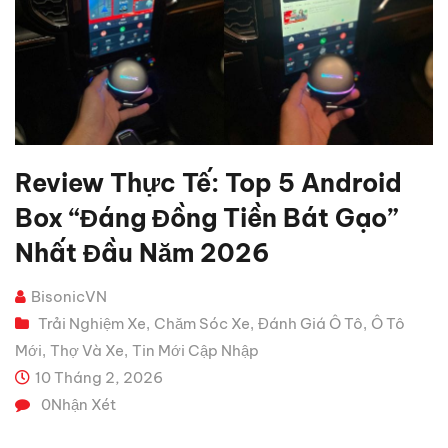
Review Thực Tế: Top 5 Android
Box “đáng Đồng Tiền Bát Gạo”
Nhất Đầu Năm 2026
BisonicVN
Trải Nghiệm Xe
Chăm Sóc Xe
Đánh Giá Ô Tô
Ô Tô
,
,
,
Mới
Thợ Và Xe
Tin Mới Cập Nhập
,
,
10 Tháng 2, 2026
0
Nhận Xét