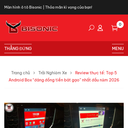
Màn hình ô tô Bisonic | Thỏa mãn kì vọng của bạn!
0
THẲNG ĐỨNG
MENU
Trang chủ
Trải Nghiệm Xe
Review thực tế: Top 5
Android Box “đáng đồng tiền bát gạo” nhất đầu năm 2026