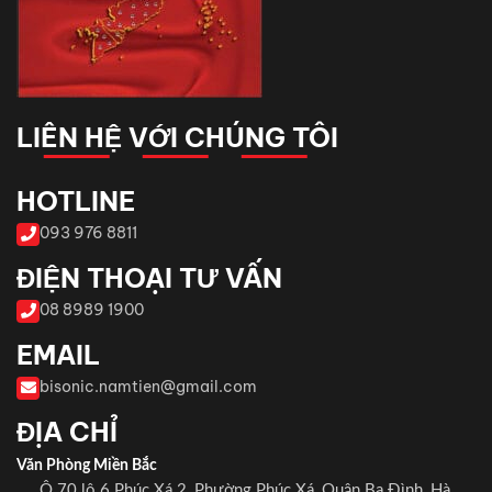
LIÊN HỆ VỚI CHÚNG TÔI
HOTLINE
093 976 8811
ĐIỆN THOẠI TƯ VẤN
08 8989 1900
EMAIL
bisonic.namtien@gmail.com
ĐỊA CHỈ
Văn Phòng Miền Bắc
Ô 70 lô 6 Phúc Xá 2, Phường Phúc Xá, Quận Ba Đình, Hà