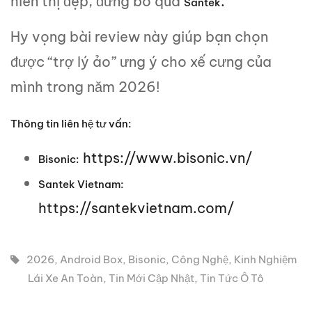
hiển thị đẹp, đừng bỏ qua
.
Santek
Hy vọng bài review này giúp bạn chọn
được “trợ lý ảo” ưng ý cho xế cưng của
mình trong năm 2026!
Thông tin liên hệ tư vấn:
https://www.bisonic.vn/
Bisonic:
Santek Vietnam:
https://santekvietnam.com/
2026
,
Android Box
,
Bisonic
,
Công Nghệ
,
Kinh Nghiệm
Lái Xe An Toàn
,
Tin Mới Cập Nhật
,
Tin Tức Ô Tô