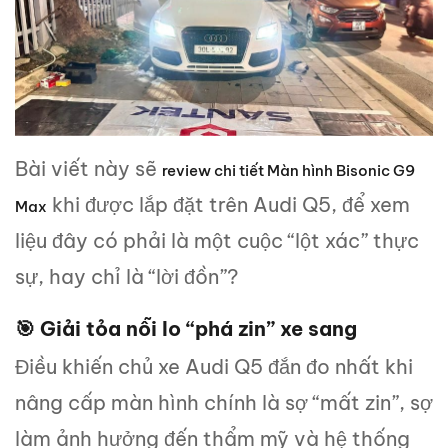
Bài viết này sẽ
review chi tiết Màn hình
Bisonic G9
khi được lắp đặt trên Audi Q5, để xem
Max
liệu đây có phải là một cuộc “lột xác” thực
sự, hay chỉ là “lời đồn”?
🎯 Giải tỏa nỗi lo “phá zin” xe sang
Điều khiến chủ xe Audi Q5 đắn đo nhất khi
nâng cấp màn hình chính là sợ “mất zin”, sợ
làm ảnh hưởng đến thẩm mỹ và hệ thống