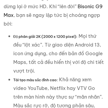
dừng lại ở mức HD. Khi “lên đời”
Bisonic G9
Max
, bạn sẽ ngay lập tức bị choáng ngợp
bởi:
Mọi thứ
Độ phân giải 2K (2000 x 1200 pixel):
đều “lột xác”. Từ giao diện Android 13,
icon ứng dụng, cho đến bản đồ Google
Maps, tất cả đều hiển thị với độ chi tiết
vượt trội.
Khả năng xem
Tái tạo màu sắc đỉnh cao:
video YouTube, Netflix hay VTV Go
trên màn hình này thực sự “mãn nhãn”.
Màu sắc rực rỡ, độ tương phản sâu,