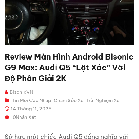
Review Màn Hình Android Bisonic
G9 Max: Audi Q5 “lột Xác” Với
Độ Phân Giải 2K
BisonicVN
Tin Mới Cập Nhập
Chăm Sóc Xe
Trải Nghiệm Xe
,
,
14 Tháng 11, 2025
0
Nhận Xét
Sở hữu một chiếc Audi Q5 đồng nghĩa với