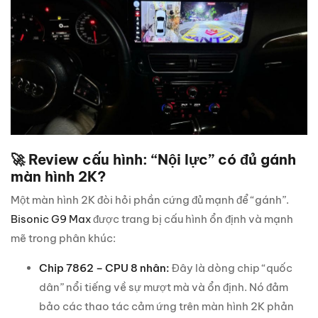
🚀 Review cấu hình: “Nội lực” có đủ gánh
màn hình 2K?
Một màn hình 2K đòi hỏi phần cứng đủ mạnh để “gánh”.
Bisonic G9 Max
được trang bị cấu hình ổn định và mạnh
mẽ trong phân khúc:
Chip 7862 – CPU 8 nhân:
Đây là dòng chip “quốc
dân” nổi tiếng về sự mượt mà và ổn định. Nó đảm
bảo các thao tác cảm ứng trên màn hình 2K phản