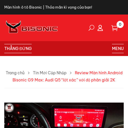
Màn hình ô tô Bisonic | Thỏa mãn kì vọng của bạn!
0
THẲNG ĐỨNG
MENU
Trang chủ
Tin Mới Cập Nhập
Review Màn hình Android
Bisonic G9 Max: Audi Q5 “lột xác” với độ phân giải 2K