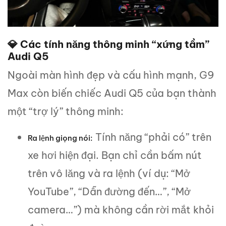
💎 Các tính năng thông minh “xứng tầm”
Audi Q5
Ngoài màn hình đẹp và cấu hình mạnh, G9
Max còn biến chiếc Audi Q5 của bạn thành
một “trợ lý” thông minh:
Tính năng “phải có” trên
Ra lệnh giọng nói:
xe hơi hiện đại. Bạn chỉ cần bấm nút
trên vô lăng và ra lệnh (ví dụ: “Mở
YouTube”, “Dẫn đường đến…”, “Mở
camera…”) mà không cần rời mắt khỏi