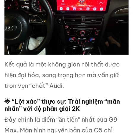
Kết quả là một không gian nội thất được
hiện đại hóa, sang trọng hơn mà vẫn giữ
trọn vẹn “chất” Audi.
🌟 “Lột xác” thực sự: Trải nghiệm “mãn
nhãn” với độ phân giải 2K
Đây chính là điểm “ăn tiền” nhất của G9
Max. Màn hình nguyên bản của Q5 chỉ