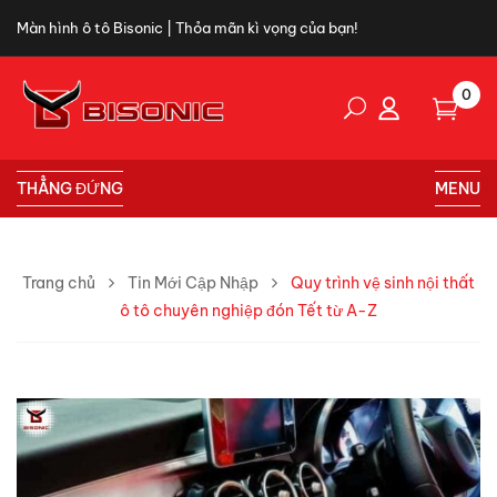
Màn hình ô tô Bisonic | Thỏa mãn kì vọng của bạn!
0
THẲNG ĐỨNG
MENU
Trang chủ
Tin Mới Cập Nhập
Quy trình vệ sinh nội thất
ô tô chuyên nghiệp đón Tết từ A-Z