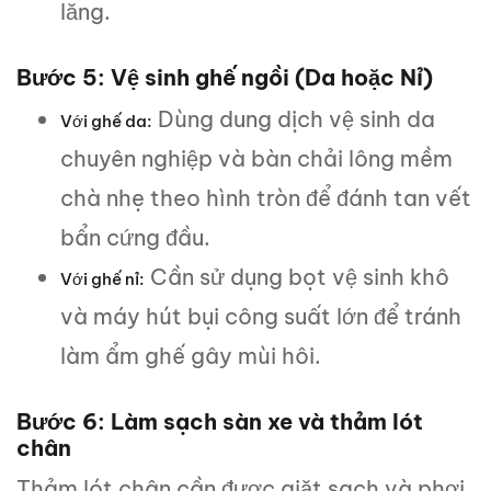
lăng.
Bước 5: Vệ sinh ghế ngồi (Da hoặc Nỉ)
Dùng dung dịch vệ sinh da
Với ghế da:
chuyên nghiệp và bàn chải lông mềm
chà nhẹ theo hình tròn để đánh tan vết
bẩn cứng đầu.
Cần sử dụng bọt vệ sinh khô
Với ghế nỉ:
và máy hút bụi công suất lớn để tránh
làm ẩm ghế gây mùi hôi.
Bước 6: Làm sạch sàn xe và thảm lót
chân
Thảm lót chân cần được giặt sạch và phơi