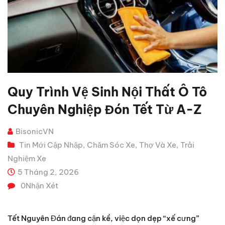
Quy Trình Vệ Sinh Nội Thất Ô Tô
Chuyên Nghiệp Đón Tết Từ A-Z
BisonicVN
Tin Mới Cập Nhập
Chăm Sóc Xe
Thợ Và Xe
Trải
,
,
,
Nghiệm Xe
5 Tháng 2, 2026
0
Nhận Xét
Tết Nguyên Đán đang cận kề, việc dọn dẹp “xế cưng”