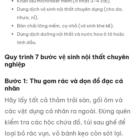
Khăn lau Microfiber mềm (ít nhất 3-4 cái).
Dung dịch vệ sinh nội thất chuyên dụng (cho da,
nhựa, nỉ).
Bàn chải lông mềm, cọ nhỏ (vệ sinh khe kẽ).
Dung dịch dưỡng nội thất và nước hoa ô tô hoặc
tinh dầu.
Quy trình 7 bước vệ sinh nội thất chuyên
nghiệp
Bước 1: Thu gom rác và dọn đồ đạc cá
nhân
Hãy lấy tất cả thảm trải sàn, gối ôm và
các vật dụng cá nhân ra ngoài. Đừng quên
kiểm tra các hộc chứa đồ, túi sau ghế để
loại bỏ rác vụn, vỏ bánh kẹo còn sót lại.