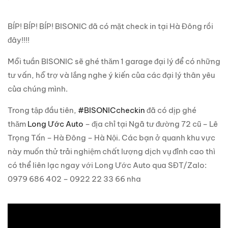
BÍP! BÍP! BÍP! BISONIC đã có mặt check in tại Hà Đông rồi
đây!!!!
Mỗi tuần BISONIC sẽ ghé thăm 1 garage đại lý để có những
tư vấn, hỗ trợ và lắng nghe ý kiến của các đại lý thân yêu
của chúng mình.
Trong tập đầu tiên,
#BISONICcheckin
đã có dịp ghé
thăm
Long Ước Auto
– địa chỉ tại Ngã tư đường 72 cũ – Lê
Trọng Tấn – Hà Đông – Hà Nội. Các bạn ở quanh khu vực
này muốn thử trải nghiệm chất lượng dịch vụ đỉnh cao thì
có thể liên lạc ngay với Long Ước Auto qua SĐT/Zalo:
0979 686 402 – 0922 22 33 66 nha