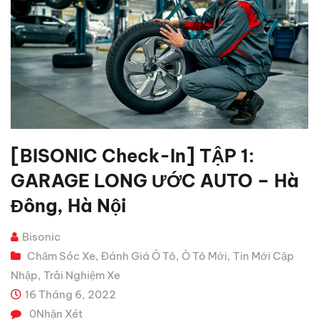
[BISONIC Check-In] TẬP 1:
GARAGE LONG ƯỚC AUTO – Hà
Đông, Hà Nội
Bisonic
Chăm Sóc Xe
Đánh Giá Ô Tô
Ô Tô Mới
Tin Mới Cập
,
,
,
Nhập
Trải Nghiệm Xe
,
16 Tháng 6, 2022
0
Nhận Xét