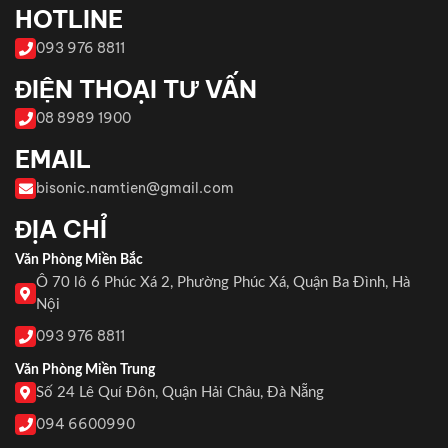
HOTLINE
093 976 8811
ĐIỆN THOẠI TƯ VẤN
08 8989 1900
EMAIL
bisonic.namtien@gmail.com
ĐỊA CHỈ
Văn Phòng Miền Bắc
Ô 70 lô 6 Phúc Xá 2, Phường Phúc Xá, Quận Ba Đình, Hà
Nội
093 976 8811
Văn Phòng Miền Trung
Số 24 Lê Quí Đôn, Quận Hải Châu, Đà Nẵng
094 6600990