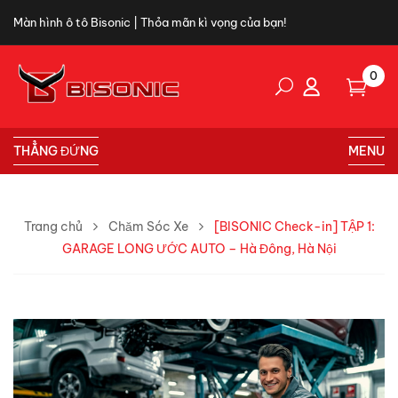
Màn hình ô tô Bisonic | Thỏa mãn kì vọng của bạn!
0
THẲNG ĐỨNG
MENU
Trang chủ
Chăm Sóc Xe
[BISONIC Check-in] TẬP 1:
GARAGE LONG ƯỚC AUTO – Hà Đông, Hà Nội