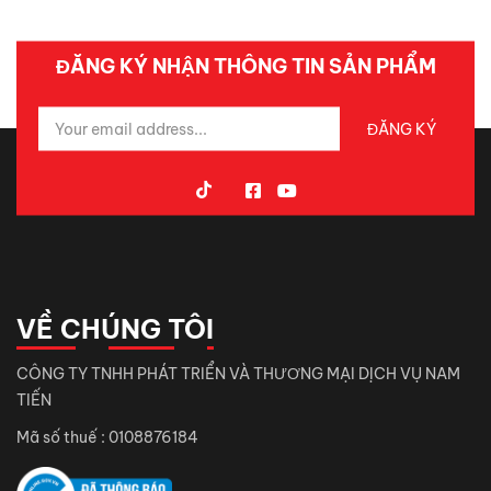
ĐĂNG KÝ NHẬN THÔNG TIN SẢN PHẨM
VỀ CHÚNG TÔI
CÔNG TY TNHH PHÁT TRIỂN VÀ THƯƠNG MẠI DỊCH VỤ NAM
TIẾN
Mã số thuế : 0108876184