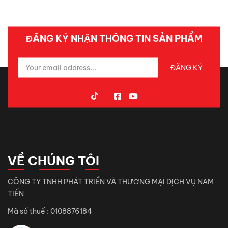
ĐĂNG KÝ NHẬN THÔNG TIN SẢN PHẨM
VỀ CHÚNG TÔI
CÔNG TY TNHH PHÁT TRIỂN VÀ THƯƠNG MẠI DỊCH VỤ NAM
TIẾN
Mã số thuế : 0108876184