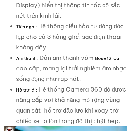
Display) hiển thị thông tin tốc độ sắc
nét trên kính lái.
Hệ thống điều hòa tự động độc
Tiện nghi:
lập cho cả 3 hàng ghế, sạc điện thoại
không dây.
Dàn âm thanh vòm
Âm thanh:
Bose 12 loa
cao cấp, mang lại trải nghiệm âm nhạc
sống động như rạp hát.
Hệ thống Camera 360 độ được
Hỗ trợ lái:
nâng cấp với khả năng mở rộng vùng
quan sát, hỗ trợ đắc lực khi xoay trở
chiếc xe to lớn trong đô thị chật hẹp.