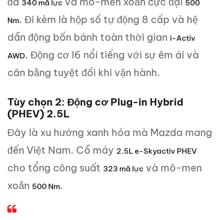
đa
và mô-men xoắn cực đại
340 mã lực
500
. Đi kèm là hộp số tự động 8 cấp và hệ
Nm
dẫn động bốn bánh toàn thời gian
i-Activ
. Động cơ I6 nổi tiếng với sự êm ái và
AWD
cân bằng tuyệt đối khi vận hành.
Tùy chọn 2: Động cơ Plug-in Hybrid
(PHEV) 2.5L
Đây là xu hướng xanh hóa mà Mazda mang
đến Việt Nam. Cỗ máy
2.5L e-Skyactiv PHEV
cho tổng công suất
và mô-men
323 mã lực
xoắn
.
500 Nm