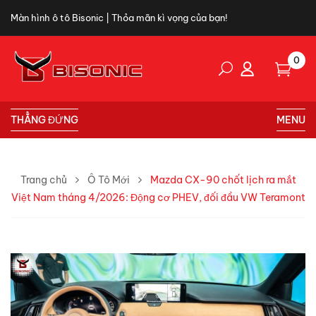
Màn hình ô tô Bisonic | Thỏa mãn kì vọng của bạn!
0
THẲNG ĐỨNG
MENU
Trang chủ
Ô Tô Mới
Mazda CX-90 chốt lịch ra mắt
Việt Nam tháng 4/2026: Động cơ PHEV, đối đầu VW Teramont