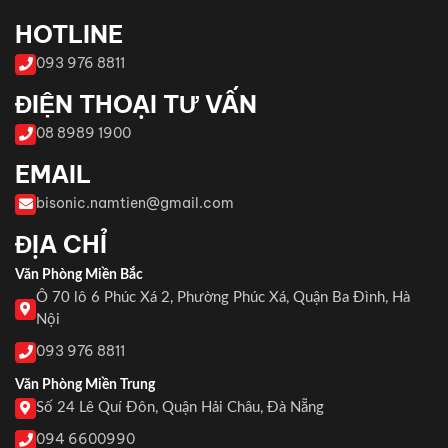
HOTLINE
093 976 8811
ĐIỆN THOẠI TƯ VẤN
08 8989 1900
EMAIL
bisonic.namtien@gmail.com
ĐỊA CHỈ
Văn Phòng Miền Bắc
Ô 70 lô 6 Phúc Xá 2, Phường Phúc Xá, Quận Ba Đình, Hà
Nội
093 976 8811
Văn Phòng Miền Trung
Số 24 Lê Quí Đôn, Quận Hải Châu, Đà Nẵng
094 6600990