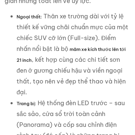
giản nhưng toát lên vẻ uy lực.
Thân xe trường dài với tỷ lệ
Ngoại thất:
thiết kế vững chãi chuẩn mực của một
chiếc SUV cỡ lớn (Full-size). Điểm
nhấn nổi bật là bộ
mâm xe kích thước lên tới
, kết hợp cùng các chi tiết sơn
21 inch
đen ở gương chiếu hậu và viền ngoại
thất, tạo nên vẻ đẹp thể thao và hiện
đại.
Hệ thống đèn LED trước – sau
Trang bị:
sắc sảo, cửa sổ trời toàn cảnh
(Panorama) và cốp sau chỉnh điện