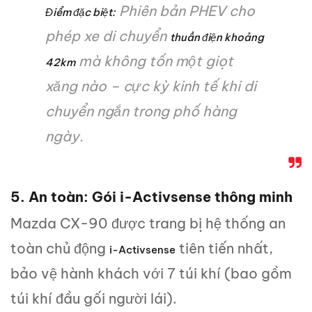
Phiên bản PHEV cho
Điểm đặc biệt:
phép xe di chuyển
thuần điện khoảng
mà không tốn một giọt
42km
xăng nào – cực kỳ kinh tế khi di
chuyển ngắn trong phố hàng
ngày.
5. An toàn: Gói i-Activsense thông minh
Mazda CX-90 được trang bị hệ thống an
toàn chủ động
tiên tiến nhất,
i-Activsense
bảo vệ hành khách với 7 túi khí (bao gồm
túi khí đầu gối người lái).