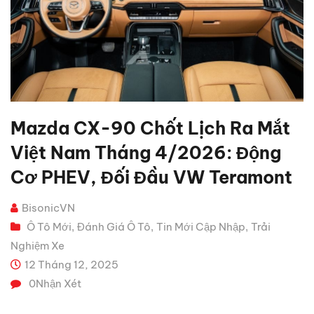
Mazda CX-90 Chốt Lịch Ra Mắt
Việt Nam Tháng 4/2026: Động
Cơ PHEV, Đối Đầu VW Teramont
BisonicVN
Ô Tô Mới
Đánh Giá Ô Tô
Tin Mới Cập Nhập
Trải
,
,
,
Nghiệm Xe
12 Tháng 12, 2025
0
Nhận Xét