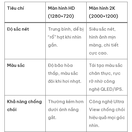
Tiêu chí
Màn hình HD
Màn hình 2K
(1280×720)
(2000×1200)
Độ sắc nét
Trung bình, dễ bị
Siêu sắc nét,
“rỗ” hạt khi nhìn
hình ảnh mịn
gần.
màng, chi tiết
cực cao.
Màu sắc
Độ bão hòa
Tái tạo màu sắc
thấp, màu sắc
chân thực, rực
đôi khi hơi nhạt.
rỡ nhờ công
nghệ QLED/IPS.
Khả năng chống
Thường kém hơn
Công nghệ Ultra
chói
dưới ánh nắng
View chống chói
gắt.
hiệu quả mọi góc
nhìn.