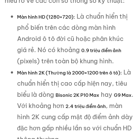
hiểu rõ về các con số thông số kỹ thuật:
Là chuẩn hiển thị
Màn hình HD (1280×720):
phổ biến trên các dòng màn hình
Android ô tô đời cũ hoặc phân khúc
giá rẻ. Nó có khoảng
0.9 triệu điểm ảnh
(pixels) trên toàn bộ khung hình.
Là
Màn hình 2K (Thường là 2000×1200 trên ô tô):
chuẩn hiển thị cao cấp hiện nay, tiêu
biểu là dòng
hay
.
Bisonic 2K P10 Max
G9 Max
Với khoảng hơn
, màn
2.4 triệu điểm ảnh
hình 2K cung cấp mật độ điểm ảnh dày
đặc hơn gấp nhiều lần so với chuẩn HD