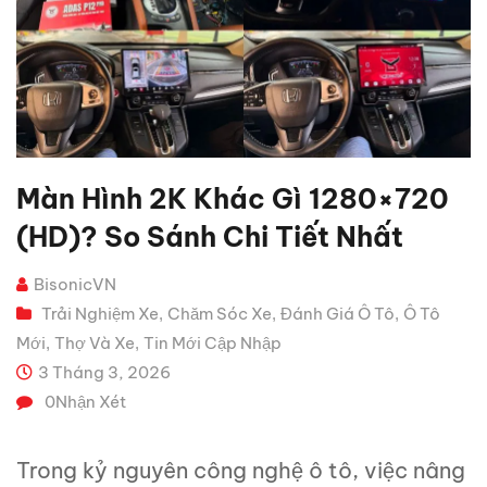
Màn Hình 2K Khác Gì 1280×720
(HD)? So Sánh Chi Tiết Nhất
BisonicVN
Trải Nghiệm Xe
Chăm Sóc Xe
Đánh Giá Ô Tô
Ô Tô
,
,
,
Mới
Thợ Và Xe
Tin Mới Cập Nhập
,
,
3 Tháng 3, 2026
0
Nhận Xét
Trong kỷ nguyên công nghệ ô tô, việc nâng