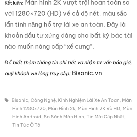
Màn hình 2K vượt trội hoàn toàn so
Kết luận:
với 1280×720 (HD) về cả độ nét, màu sắc
lẫn tính năng hỗ trợ lái xe an toàn. Đây là
khoản đầu tư xứng đáng cho bất kỳ bác tài
nào muốn nâng cấp “xế cưng”.
Để biết thêm thông tin chi tiết và nhận tư vấn báo giá,
Bisonic.vn
quý khách vui lòng truy cập:
Bisonic
,
Công Nghệ
,
Kinh Nghiệm Lái Xe An Toàn
,
Màn
Hình 1280x720
,
Màn Hình 2k
,
Màn Hình 2K Và HD
,
Màn
Hình Android
,
So Sánh Màn Hình
,
Tin Mới Cập Nhật
,
Tin Tức Ô Tô