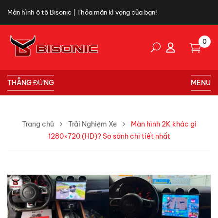
Màn hình ô tô Bisonic | Thỏa mãn kì vọng của bạn!
0
THẲNG ĐỨNG
MENU
Trang chủ
Trải Nghiệm Xe
Màn hình 2K khác gì
1280×720 (HD)? So sánh chi tiết nhất