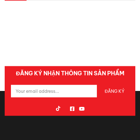
ĐĂNG KÝ NHẬN THÔNG TIN SẢN PHẨM