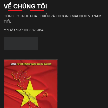
VỀ CHÚNG TÔI
CÔNG TY TNHH PHÁT TRIỂN VÀ THƯƠNG MẠI DỊCH VỤ NAM
TIẾN
Mã số thuế : 0108876184