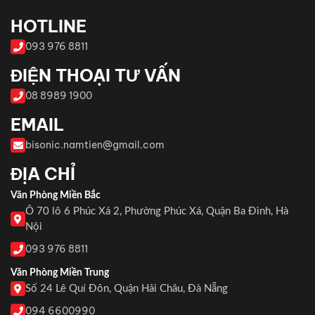
HOTLINE
093 976 8811
ĐIỆN THOẠI TƯ VẤN
08 8989 1900
EMAIL
bisonic.namtien@gmail.com
ĐỊA CHỈ
Văn Phòng Miền Bắc
Ô 70 lô 6 Phúc Xá 2, Phường Phúc Xá, Quận Ba Đình, Hà
Nội
093 976 8811
Văn Phòng Miền Trung
Số 24 Lê Quí Đôn, Quận Hải Châu, Đà Nẵng
094 6600990