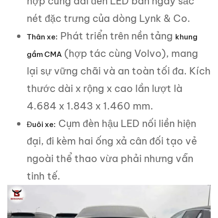
hợp cùng dải đèn LED ban ngày sắc
nét đặc trưng của dòng Lynk & Co.
Phát triển trên nền tảng
Thân xe:
khung
(hợp tác cùng Volvo), mang
gầm CMA
lại sự vững chãi và an toàn tối đa. Kích
thước dài x rộng x cao lần lượt là
4.684 x 1.843 x 1.460 mm.
Cụm đèn hậu LED nối liền hiện
Đuôi xe:
đại, đi kèm hai ống xả cân đối tạo vẻ
ngoài thể thao vừa phải nhưng vẫn
tinh tế.