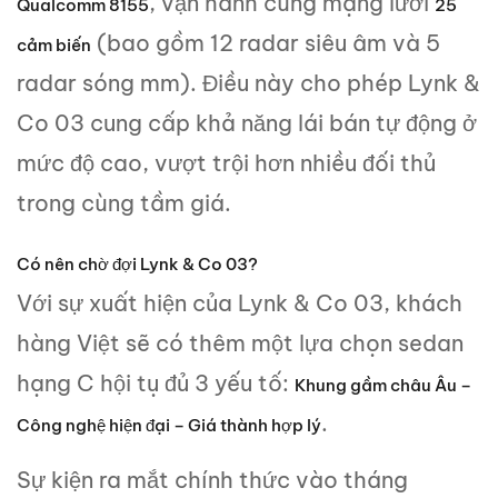
, vận hành cùng mạng lưới
Qualcomm 8155
25
(bao gồm 12 radar siêu âm và 5
cảm biến
radar sóng mm). Điều này cho phép Lynk &
Co 03 cung cấp khả năng lái bán tự động ở
mức độ cao, vượt trội hơn nhiều đối thủ
trong cùng tầm giá.
Có nên chờ đợi Lynk & Co 03?
Với sự xuất hiện của Lynk & Co 03, khách
hàng Việt sẽ có thêm một lựa chọn sedan
hạng C hội tụ đủ 3 yếu tố:
Khung gầm châu Âu –
.
Công nghệ hiện đại – Giá thành hợp lý
Sự kiện ra mắt chính thức vào tháng