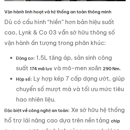
Vận hành linh hoạt và hệ thống an toàn thông minh
Dù có cấu hình “hiền” hơn bản hiệu suất
cao, Lynk & Co 03 vẫn sở hữu thông số
vận hành ấn tượng trong phân khúc:
1.5L tăng áp, sản sinh công
Động cơ:
suất
và mô-men xoắn
.
174 mã lực
290 Nm
Ly hợp kép 7 cấp dạng ướt, giúp
Hộp số:
chuyển số mượt mà và tối ưu mức tiêu
hao nhiên liệu.
Xe sở hữu hệ thống
Đặc biệt về công nghệ an toàn:
hỗ trợ lái nâng cao dựa trên nền tảng
chip