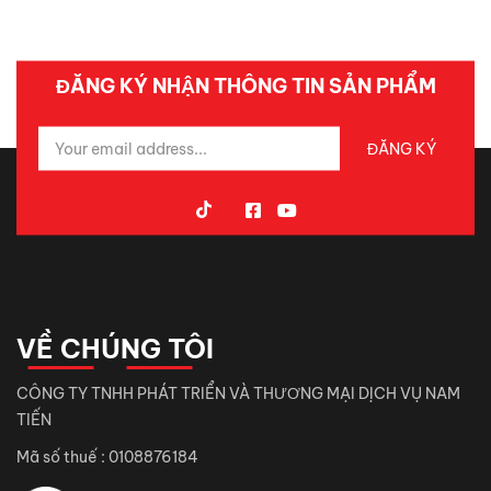
ĐĂNG KÝ NHẬN THÔNG TIN SẢN PHẨM
VỀ CHÚNG TÔI
CÔNG TY TNHH PHÁT TRIỂN VÀ THƯƠNG MẠI DỊCH VỤ NAM
TIẾN
Mã số thuế : 0108876184