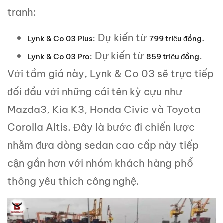
tranh:
Dự kiến từ
.
Lynk & Co 03 Plus:
799 triệu đồng
Dự kiến từ
.
Lynk & Co 03 Pro:
859 triệu đồng
Với tầm giá này, Lynk & Co 03 sẽ trực tiếp
đối đầu với những cái tên kỳ cựu như
Mazda3, Kia K3, Honda Civic và Toyota
Corolla Altis. Đây là bước đi chiến lược
nhằm đưa dòng sedan cao cấp này tiếp
cận gần hơn với nhóm khách hàng phổ
thông yêu thích công nghệ.