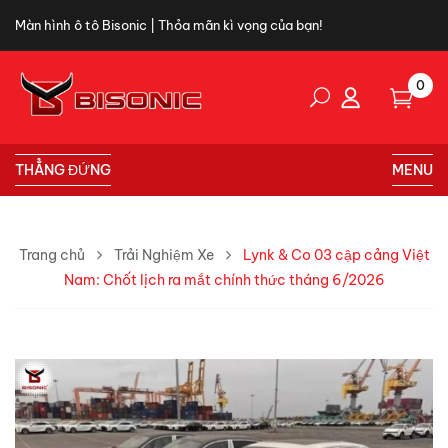
Màn hình ô tô Bisonic | Thỏa mãn kì vọng của bạn!
0
THẲNG ĐỨNG
MENU
Trang chủ
Trải Nghiệm Xe
Lynk & Co 03 cập cảng Việt
Nam: Chốt lịch ra mắt chính thức tháng 6/2026