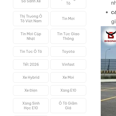
So Sánh Xe
n
Tô
Cả
Thị Trường Ô
Tin Mới
gi
Tô Việt Nam
Tin Mới Cập
Tin Tức Giao
Nhật
Thông
Tin Tức Ô Tô
Toyota
Tết 2026
Vinfast
Xe Hybrid
Xe Mới
Xe Điện
Xăng E10
Xăng Sinh
Ô Tô Giảm
Học E10
Giá