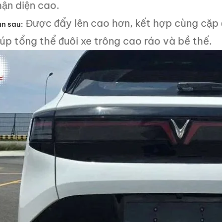
hận diện cao.
Được đẩy lên cao hơn, kết hợp cùng cặp
n sau:
úp tổng thể đuôi xe trông cao ráo và bề thế.