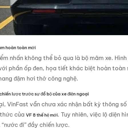
âm hoàn toàn mới
ểm nhấn không thể bỏ qua là bộ mâm xe. Hình ả
ới phần ốp đen, họa tiết khác biệt hoàn toàn 
mang đậm hơi thở công nghệ.
chiến lược trước sự đổ bộ của xe điện ngoại
ại, VinFast vẫn chưa xác nhận bất kỳ thông số
 thức của
. Tuy nhiên, việc lộ diện
VF 8 thế hệ mới
 “nước đi” đầy chiến lược.