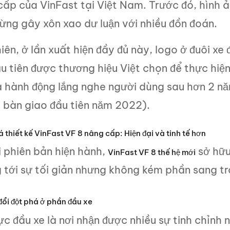
cấp của VinFast tại Việt Nam. Trước đó, hình 
ừng gây xôn xao dư luận với nhiều đồn đoán.
iên, ở lần xuất hiện đầy đủ này, logo ở đuôi xe 
ầu tiên được thương hiệu Việt chọn để thực hi
à hành động lắng nghe người dùng sau hơn 2 nă
t bàn giao đầu tiên năm 2022).
 thiết kế VinFast VF 8 nâng cấp: Hiện đại và tinh tế hơn
i phiên bản hiện hành,
sở hữu
VinFast VF 8 thế hệ mới
 tới sự tối giản nhưng không kém phần sang tr
đổi đột phá ở phần đầu xe
c đầu xe là nơi nhận được nhiều sự tinh chỉnh 