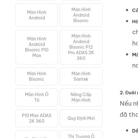
Màn Hình
Cả
Màn Hình
Android
Android
Bisonic
Hệ
c
Màn Hình
Màn Hình
Android
h
Android
Bisonic P12
Bisonic P10
Pro ADAS 2K
Mặ
Max
360
n
Màn Hình
Màn Hình
Bisonic
Santek
2. Đuôi 
Màn Hình Ô
Nâng Cấp
Tô
Màn Hình
Nếu nh
đã th
P10 Max ADAS
Quy Định Mới
2K 360
Dả
Thị Trường Ô