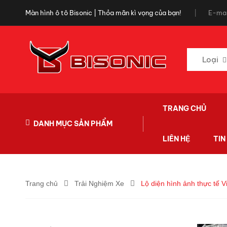
Màn hình ô tô Bisonic | Thỏa mãn kì vọng của bạn!
E-mai
Loại
TRANG CHỦ
DANH MỤC SẢN PHẨM
LIÊN HỆ
TIN
Trang chủ
Trải Nghiệm Xe
Lộ diện hình ảnh thực tế V