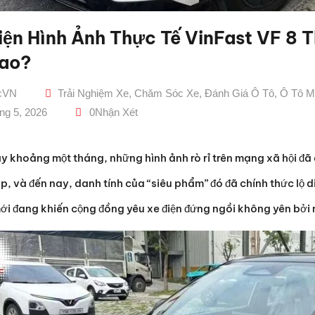
iện Hình Ảnh Thực Tế VinFast VF 8 T
ao?
icVN
Trải Nghiệm Xe
,
Chăm Sóc Xe
,
Đánh Giá Ô Tô
,
Ô Tô M
ng 5, 2026
0
Nhận Xét
y khoảng một tháng, những hình ảnh rò rỉ trên mạng xã hội đã
, và đến nay, danh tính của “siêu phẩm” đó đã chính thức lộ 
ới đang khiến cộng đồng yêu xe điện đứng ngồi không yên bởi n