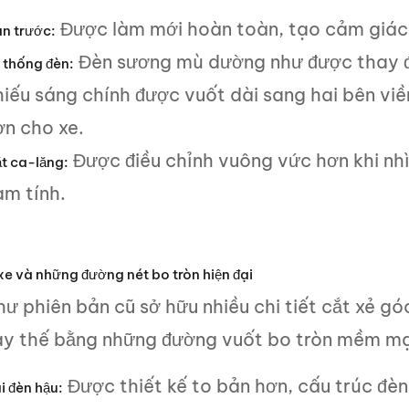
Được làm mới hoàn toàn, tạo cảm giác l
n trước:
Đèn sương mù dường như được thay đổi
 thống đèn:
hiếu sáng chính được vuốt dài sang hai bên viề
ơn cho xe.
Được điều chỉnh vuông vức hơn khi nhì
t ca-lăng:
am tính.
xe và những đường nét bo tròn hiện đại
ư phiên bản cũ sở hữu nhiều chi tiết cắt xẻ gó
ay thế bằng những đường vuốt bo tròn mềm mạ
Được thiết kế to bản hơn, cấu trúc đèn
i đèn hậu: