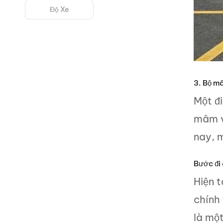
Độ Xe
3. Bộ m
Một đi
mâm v
nay, 
Bước đi 
Hiện t
chính
là một