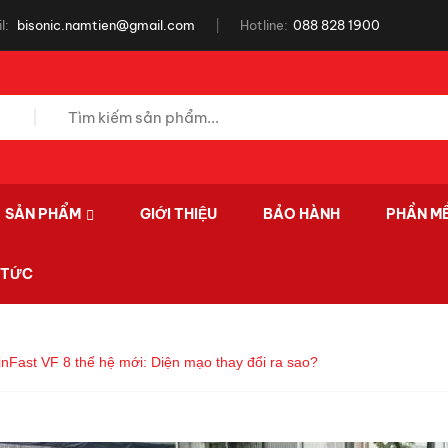
l:
bisonic.namtien@gmail.com
Hotline:
088 828 1900
SẢN PHẨM
GIỚI THIỆU
BẢO HÀNH
PHẦN M
 TỨC
inFast VF 8 thế hệ mới: Diện mạo thay đổi ra sao?