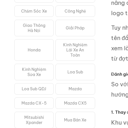
nâng 
Chăm Sóc Xe
Công Nghệ
logo t
Giao Thông
Tuy nh
Giải Pháp
Hà Nội
tên đ
Kinh Nghiệm
xem l
Honda
Lái Xe An
Toàn
từ đợ
Kinh Nghiệm
Loa Sub
Đánh giá
Sửa Xe
So vớ
Loa Sub QDJ
Mazda
hướng
Mazda CX-5
Mazda CX5
1. Thay 
Mitsubishi
Mua Bán Xe
Khu vự
Xpander