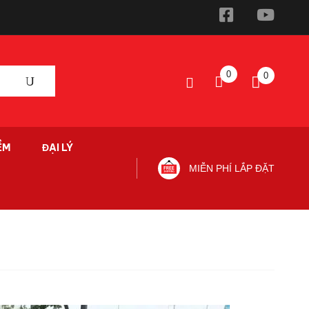
0
0
ỀM
ĐẠI LÝ
MIỄN PHÍ LẮP ĐẶT