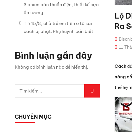
3 phiên bản thuần điện, thiết kế cực
ấn tượng
Lộ D
Từ 15/8, chở trẻ em trên ô tô sai
Ra S
cách bị phạt: Phụ huynh cần biết
Bison
11 Thá
Bình luận gần đây
Cách đâ
Không có bình luận nào để hiển thị.
nâng cấp
thế hệ m
CHUYÊN MỤC