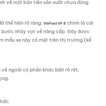
ảnh về một bản tiền sản xuất chưa đóng
đã thể hiện rõ ràng:
chính là cái
VinFast VF 8
ện bước nhảy vọt về nâng cấp. Đây được
m mẫu xe này có mặt trên thị trường (kể
 vẻ ngoài có phần khác biệt rõ rệt,
ọng.
nhất: