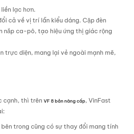
iền lạc hơn.
 cả về vị trí lẫn kiểu dáng. Cặp đèn
n nắp ca-pô, tạo hiệu ứng thị giác rộng
n trực diện, mang lại vẻ ngoài mạnh mẽ,
c cạnh, thì trên
, VinFast
VF 8 bản nâng cấp
i:
 bên trong cũng có sự thay đổi mang tính