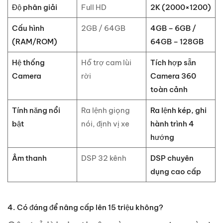
Độ phân giải
Full HD
2K (2000×1200)
Cấu hình
2GB / 64GB
4GB – 6GB /
(RAM/ROM)
64GB – 128GB
Hệ thống
Hỗ trợ cam lùi
Tích hợp sẵn
Camera
rời
Camera 360
toàn cảnh
Tính năng nổi
Ra lệnh giọng
Ra lệnh kép, ghi
bật
nói, định vị xe
hành trình 4
hướng
Âm thanh
DSP 32 kênh
DSP chuyên
dụng cao cấp
4. Có đáng để nâng cấp lên 15 triệu không?