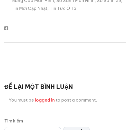
Nâng Cấp Màn Hình
,
So Sánh Màn Hình
,
So Sánh Xe
,
Tin Mới Cập Nhật
,
Tin Tức Ô Tô
ĐỂ LẠI MỘT BÌNH LUẬN
You must be
logged in
to post a comment.
Tìm kiếm