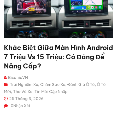
Khác Biệt Giữa Màn Hình Android
7 Triệu Vs 15 Triệu: Có Đáng Để
Nâng Cấp?
BisonicVN
Trải Nghiệm Xe
Chăm Sóc Xe
Đánh Giá Ô Tô
Ô Tô
,
,
,
Mới
Thợ Và Xe
Tin Mới Cập Nhập
,
,
25 Tháng 3, 2026
0
Nhận Xét