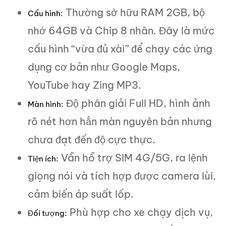
Thường sở hữu RAM 2GB, bộ
Cấu hình:
nhớ 64GB và Chip 8 nhân. Đây là mức
cấu hình “vừa đủ xài” để chạy các ứng
dụng cơ bản như Google Maps,
YouTube hay Zing MP3.
Độ phân giải Full HD, hình ảnh
Màn hình:
rõ nét hơn hẳn màn nguyên bản nhưng
chưa đạt đến độ cực thực.
Vẫn hỗ trợ SIM 4G/5G, ra lệnh
Tiện ích:
giọng nói và tích hợp được camera lùi,
cảm biến áp suất lốp.
Phù hợp cho xe chạy dịch vụ,
Đối tượng: