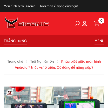
Màn hình ô tô Bisonic | Thỏa mãn kì vọng của bạn!
0
THẲNG ĐỨNG
MENU
Trang chủ
Trải Nghiệm Xe
Khác biệt giữa màn hình
Android 7 triệu vs 15 triệu: Có đáng để nâng cấp?