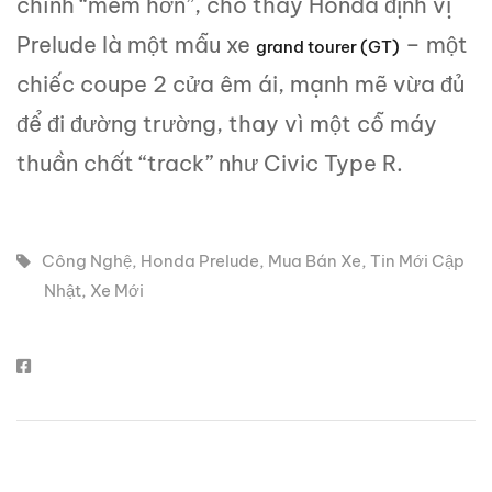
chỉnh “mềm hơn”, cho thấy Honda định vị
Prelude là một mẫu xe
– một
grand tourer (GT)
chiếc coupe 2 cửa êm ái, mạnh mẽ vừa đủ
để đi đường trường, thay vì một cỗ máy
thuần chất “track” như Civic Type R.
Công Nghệ
,
Honda Prelude
,
Mua Bán Xe
,
Tin Mới Cập
Nhật
,
Xe Mới