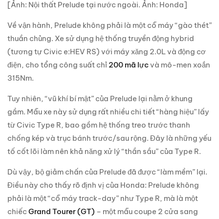
[Ảnh: Nội thất Prelude tại nước ngoài. Ảnh: Honda]
Về vận hành, Prelude không phải là một cỗ máy “gào thét”
thuần chủng. Xe sử dụng hệ thống truyền động hybrid
(tương tự Civic e:HEV RS) với máy xăng 2.0L và động cơ
điện, cho tổng công suất chỉ
200 mã lực
và mô-men xoắn
315Nm.
Tuy nhiên, “vũ khí bí mật” của Prelude lại nằm ở khung
gầm. Mẫu xe này sử dụng rất nhiều chi tiết “hàng hiệu” lấy
từ Civic Type R, bao gồm hệ thống treo trước thanh
chống kép và trục bánh trước/sau rộng. Đây là những yếu
tố cốt lõi làm nên khả năng xử lý “thần sầu” của Type R.
Dù vậy, bộ giảm chấn của Prelude đã được “làm mềm” lại.
Điều này cho thấy rõ định vị của Honda: Prelude không
phải là một “cỗ máy track-day” như Type R, mà là một
chiếc
Grand Tourer (GT)
– một mẫu coupe 2 cửa sang