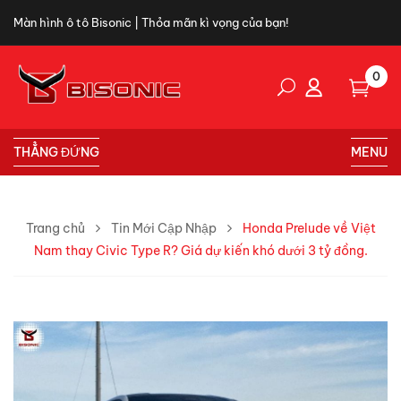
Màn hình ô tô Bisonic | Thỏa mãn kì vọng của bạn!
0
THẲNG ĐỨNG
MENU
Trang chủ
Tin Mới Cập Nhập
Honda Prelude về Việt
Nam thay Civic Type R? Giá dự kiến khó dưới 3 tỷ đồng.