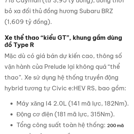
718 Cayman (từ 3,95 tỷ đồng), đồng thời
bỏ xa đối thủ đồng hương Subaru BRZ
(1,609 tỷ đồng).
Xe thể thao “kiểu GT”, khung gầm dùng
đồ Type R
Mặc dù có giá bán dự kiến cao, thông số
vận hành của Prelude lại không quá “thể
thao”. Xe sử dụng hệ thống truyền động
hybrid tương tự Civic e:HEV RS, bao gồm:
Máy xăng I4 2.0L (141 mã lực, 182Nm).
Động cơ điện (181 mã lực, 315Nm).
Tổng công suất toàn hệ thống:
200 mã