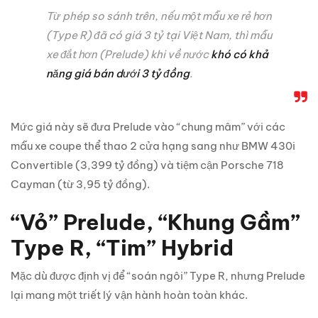
Từ phép so sánh trên, nếu một mẫu xe rẻ hơn
(Type R) đã có giá 3 tỷ tại Việt Nam, thì mẫu
xe đắt hơn (Prelude) khi về nước
khó có khả
năng giá bán dưới 3 tỷ đồng
.
Mức giá này sẽ đưa Prelude vào “chung mâm” với các
mẫu xe coupe thể thao 2 cửa hạng sang như BMW 430i
Convertible (3,399 tỷ đồng) và tiệm cận Porsche 718
Cayman (từ 3,95 tỷ đồng).
“Vỏ” Prelude, “Khung Gầm”
Type R, “Tim” Hybrid
Mặc dù được định vị để “soán ngôi” Type R, nhưng Prelude
lại mang một triết lý vận hành hoàn toàn khác.