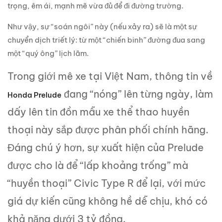
trọng, êm ái, mạnh mẽ vừa đủ để đi đường trường.
Như vậy, sự “soán ngôi” này (nếu xảy ra) sẽ là một sự
chuyển dịch triết lý: từ một “chiến binh” đường đua sang
một “quý ông” lịch lãm.
Trong giới mê xe tại Việt Nam, thông tin về
đang “nóng” lên từng ngày, làm
Honda Prelude
dấy lên tin đồn mẫu xe thể thao huyền
thoại này sắp được phân phối chính hãng.
Đáng chú ý hơn, sự xuất hiện của Prelude
được cho là để “lấp khoảng trống” mà
“huyền thoại” Civic Type R để lại, với mức
giá dự kiến cũng không hề dễ chịu, khó có
khả năng dưới 3 tỷ đồng.