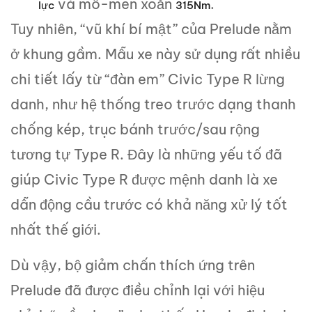
và mô-men xoắn
.
lực
315Nm
Tuy nhiên, “vũ khí bí mật” của Prelude nằm
ở khung gầm. Mẫu xe này sử dụng rất nhiều
chi tiết lấy từ “đàn em” Civic Type R lừng
danh, như hệ thống treo trước dạng thanh
chống kép, trục bánh trước/sau rộng
tương tự Type R. Đây là những yếu tố đã
giúp Civic Type R được mệnh danh là xe
dẫn động cầu trước có khả năng xử lý tốt
nhất thế giới.
Dù vậy, bộ giảm chấn thích ứng trên
Prelude đã được điều chỉnh lại với hiệu