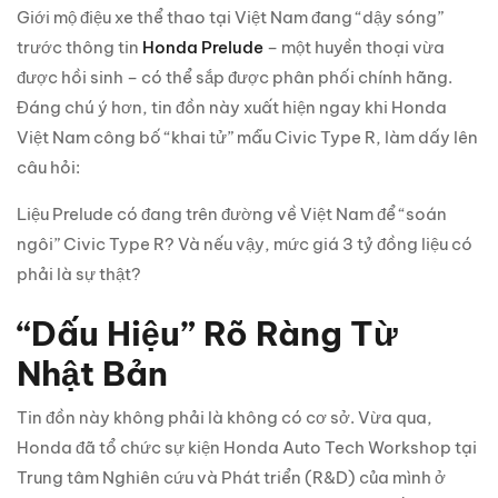
Giới mộ điệu xe thể thao tại Việt Nam đang “dậy sóng”
trước thông tin
Honda Prelude
– một huyền thoại vừa
được hồi sinh – có thể sắp được phân phối chính hãng.
Đáng chú ý hơn, tin đồn này xuất hiện ngay khi Honda
Việt Nam công bố “khai tử” mẫu Civic Type R, làm dấy lên
câu hỏi:
Liệu Prelude có đang trên đường về Việt Nam để “soán
ngôi” Civic Type R? Và nếu vậy, mức giá 3 tỷ đồng liệu có
phải là sự thật?
“Dấu Hiệu” Rõ Ràng Từ
Nhật Bản
Tin đồn này không phải là không có cơ sở. Vừa qua,
Honda đã tổ chức sự kiện Honda Auto Tech Workshop tại
Trung tâm Nghiên cứu và Phát triển (R&D) của mình ở