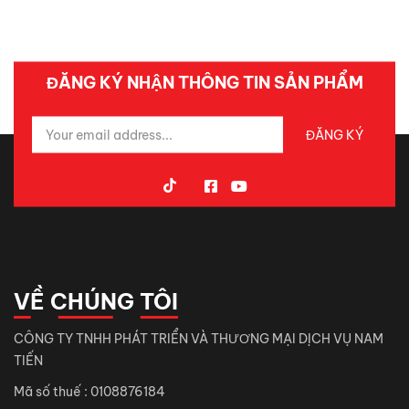
ĐĂNG KÝ NHẬN THÔNG TIN SẢN PHẨM
VỀ CHÚNG TÔI
CÔNG TY TNHH PHÁT TRIỂN VÀ THƯƠNG MẠI DỊCH VỤ NAM
TIẾN
Mã số thuế : 0108876184