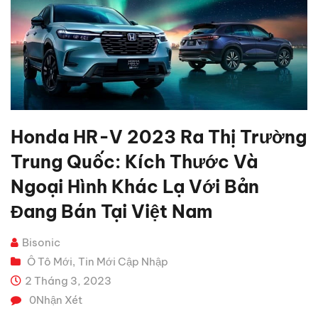
Honda HR-V 2023 Ra Thị Trường
Trung Quốc: Kích Thước Và
Ngoại Hình Khác Lạ Với Bản
Đang Bán Tại Việt Nam
Bisonic
Ô Tô Mới
Tin Mới Cập Nhập
,
2 Tháng 3, 2023
0
Nhận Xét