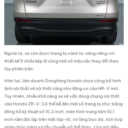
Ngoài ra, xe còn được trang bị vành la-zăng riêng với
thiết kế 5 chấu kép đi cùng một số màu sắc thay đổi theo
tùy phiên bản.
Hiện tại, liên doanh Dongfeng Honda chưa công bố hình
ảnh nội thất về nội thất cũng như động cơ của HR-V mới.
Tuy nhiên, nhiều khả năng xe sẽ vẫn dùng chung nội thất
của Honda ZR-V. Có thể kể đến một số trang bị như: bảng
đồng hồ kỹ thuật số 10,2 inch, màn hình trung tâm 10,1
inch nằm độc lập trên mặt táp-lô, vô lăng bọc da, tích hợp
phím chức năng và lẫy chuyển số thể thao, cửa gió điều