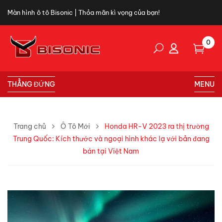
Màn hình ô tô Bisonic | Thỏa mãn kì vọng của bạn!
0
THẲNG ĐỨNG
MENU
Trang chủ
Ô Tô Mới
Honda HR-V 2023 ra thị trường
Trung Quốc: Kích thước và ngoại hình khác lạ với bản đang
bán tại Việt Nam