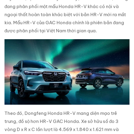
đang phân phối một mẫu Honda HR-V khác có nội và
ngoại thất hoàn toàn khác biệt với bản HR-V mới ra mắt
kia. Mẫu HR-V của GAC Honda chính là phiên bản đang
được phân phối tại Việt Nam thời gian qua.
Theo đó, Dongfeng Honda HR-V mang diện mạo trẻ
trung, đồ sộ hơn HR-V GAC Honda. Xe sở hữu số đo 3
vòng D x R x C lần lượt là 4.569 x 1.840 x 1.621 mm và