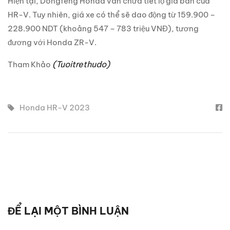
Hiện tại, Dongfeng Honda vẫn chưa tiết lộ giá bán của
HR-V. Tuy nhiên, giá xe có thể sẽ dao động từ 159.900 –
228.900 NDT (khoảng 547 – 783 triệu VNĐ), tương
đương với Honda ZR-V.
(Tuoitrethudo)
Tham Khảo
Honda HR-V 2023
ĐỂ LẠI MỘT BÌNH LUẬN