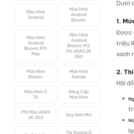
Dưới đ
Màn Hình
Màn Hình
Android
Android
Bisonic
1. Mứ
Được 
Màn Hình
Màn Hình
Android
triệu
Android
Bisonic P12
Bisonic P10
Pro ADAS 2K
xanh m
Max
360
2. Thi
Màn Hình
Màn Hình
Bisonic
Santek
Hội đ
Màn Hình Ô
Nâng Cấp
Tô
Màn Hình
Ng
t
P10 Max ADAS
Quy Định Mới
2K 360
Nộ
l
Thị Trường Ô