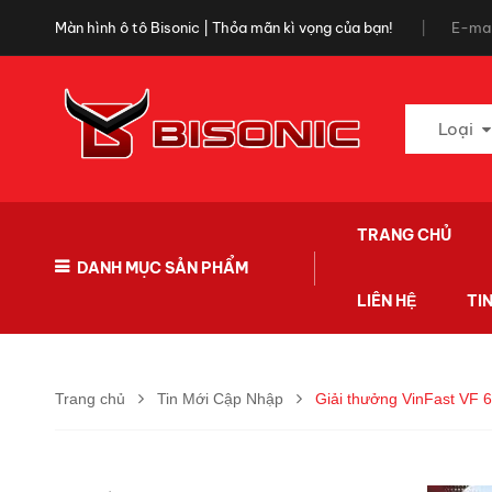
Màn hình ô tô Bisonic | Thỏa mãn kì vọng của bạn!
E-mai
Loại
TRANG CHỦ
DANH MỤC SẢN PHẨM
LIÊN HỆ
TI
Trang chủ
Tin Mới Cập Nhập
Giải thưởng VinFast VF 6