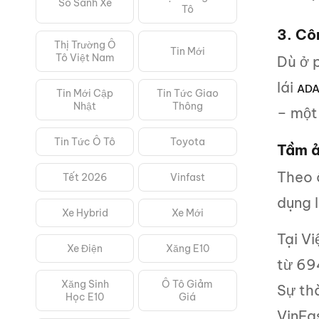
So Sánh Xe
Tô
3. Cô
Thị Trường Ô
Tin Mới
Tô Việt Nam
Dù ở p
lái
ADA
Tin Mới Cập
Tin Tức Giao
Nhật
Thông
– một
Tin Tức Ô Tô
Toyota
Tầm ả
Theo
Tết 2026
Vinfast
dụng l
Xe Hybrid
Xe Mới
Tại Vi
Xe Điện
Xăng E10
từ 69
Xăng Sinh
Ô Tô Giảm
Sự thà
Học E10
Giá
VinFa