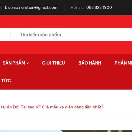
l:
bisonic.namtien@gmail.com
Hotline:
088 828 1900
SẢN PHẨM
GIỚI THIỆU
BẢO HÀNH
PHẦN M
N TỨC
 tại Ấn Độ: Tại sao VF 6 là mẫu xe điện đáng tiền nhất?