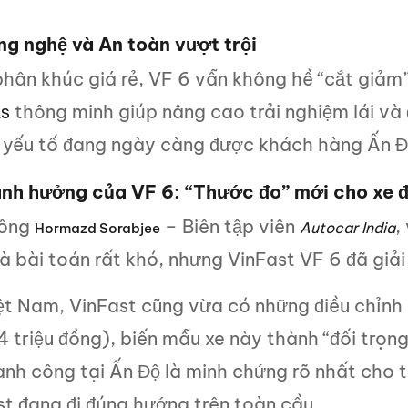
ng nghệ và An toàn vượt trội
hân khúc giá rẻ, VF 6 vẫn không hề “cắt giảm”
thông minh giúp nâng cao trải nghiệm lái và
S
 yếu tố đang ngày càng được khách hàng Ấn Độ
nh hưởng của VF 6: “Thước đo” mới cho xe đ
 ông
– Biên tập viên
,
Autocar India
Hormazd Sorabjee
à bài toán rất khó, nhưng VinFast VF 6 đã giả
ệt Nam, VinFast cũng vừa có những điều chỉnh 
4 triệu đồng), biến mẫu xe này thành “đối trọ
nh công tại Ấn Độ là minh chứng rõ nhất cho th
st đang đi đúng hướng trên toàn cầu.