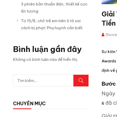
3 phiên bản thuần điện, thiết kế cực
ấn tượng
Giải
Từ 15/8, chở trẻ em trên ô tô sai
Tiền
cách bị phạt: Phụ huynh cần biết
Bison
Bình luận gần đây
Sự kiện 
Không có bình luận nào để hiển thị.
Awards 2
định về 
Bước 
Ngày 
đã c
CHUYÊN MỤC
6
Giải 