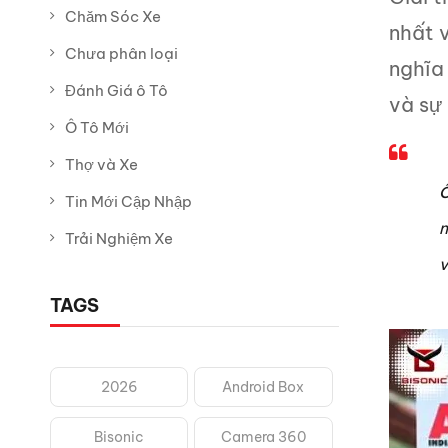
Chăm Sóc Xe
nhất v
Chưa phân loại
nghĩa 
Đánh Giá ô Tô
và sự 
Ô Tô Mới
Thợ và Xe
Ô
Tin Mới Cập Nhập
m
Trải Nghiệm Xe
v
TAGS
2026
Android Box
Bisonic
Camera 360