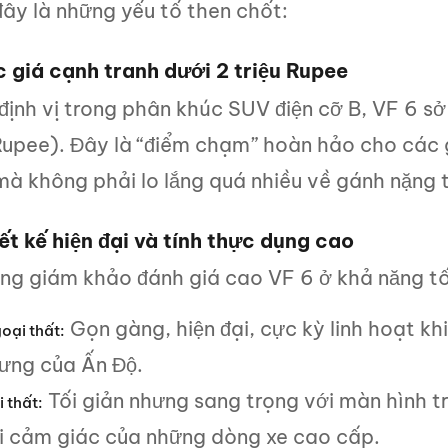
ây là những yếu tố then chốt:
c giá cạnh tranh dưới 2 triệu Rupee
định vị trong phân khúc SUV điện cỡ B, VF 6 s
 Rupee). Đây là “điểm chạm” hoàn hảo cho các 
à không phải lo lắng quá nhiều về gánh nặng t
ết kế hiện đại và tính thực dụng cao
ồng giám khảo đánh giá cao VF 6 ở khả năng tố
Gọn gàng, hiện đại, cực kỳ linh hoạt kh
oại thất:
rưng của Ấn Độ.
Tối giản nhưng sang trọng với màn hình t
i thất:
ại cảm giác của những dòng xe cao cấp.