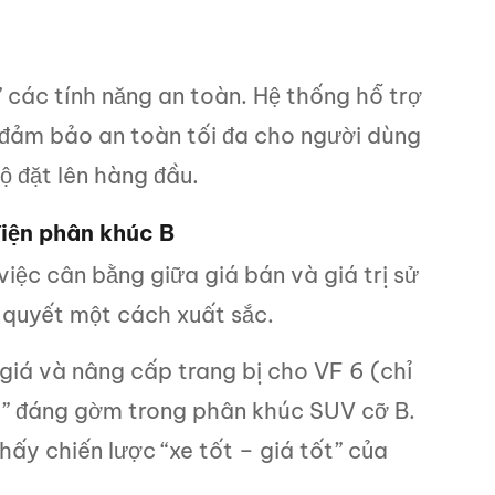
 các tính năng an toàn. Hệ thống hỗ trợ
 đảm bảo an toàn tối đa cho người dùng
 đặt lên hàng đầu.
iện phân khúc B
 việc cân bằng giữa giá bán và giá trị sử
i quyết một cách xuất sắc.
giá và nâng cấp trang bị cho VF 6 (chỉ
ng” đáng gờm trong phân khúc SUV cỡ B.
ấy chiến lược “xe tốt – giá tốt” của