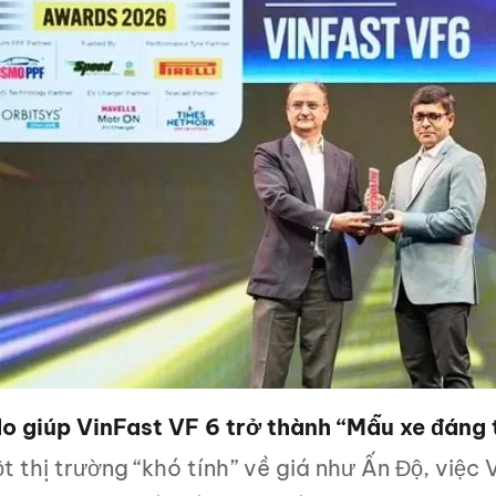
do giúp VinFast VF 6 trở thành “Mẫu xe đáng 
t thị trường “khó tính” về giá như Ấn Độ, việc 