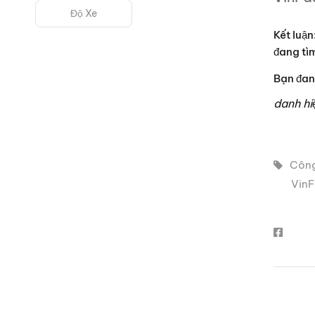
Độ Xe
Kết luận
đang tìm
Bạn đan
danh hi
Công
VinF