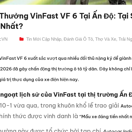
 Thưởng VinFast VF 6 Tại Ấn Độ: Tại
 Nhất?
icVN
Tin Mới Cập Nhập
,
Đánh Giá Ô Tô
,
Thợ Và Xe
,
Trải N
VinFast VF 6 xuất sắc vượt qua nhiều đối thủ nặng ký để giành
026 đã gây chấn động thị trường ô tô tỷ dân. Đây không chỉ l
giá trị thực dụng của xe điện hiện nay.
ngoạt lịch sử của VinFast tại thị trường Ấn 
10-1 vừa qua, trong khuôn khổ lễ trao giải
Auto
hính thức được vinh danh là
“Mẫu xe đáng tiền nhất 
thưởng này được tổ chức bởi tạp chí
Autocar Indi