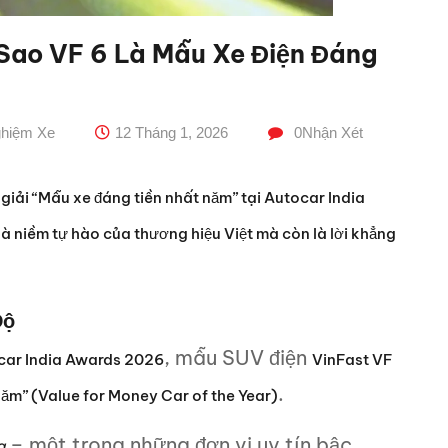
 Sao VF 6 Là Mẫu Xe Điện Đáng
ghiệm Xe
12 Tháng 1, 2026
0
Nhận Xét
 giải “Mẫu xe đáng tiền nhất năm” tại Autocar India
à niềm tự hào của thương hiệu Việt mà còn là lời khẳng
Độ
, mẫu SUV điện
car India Awards 2026
VinFast VF
.
năm” (Value for Money Car of the Year)
– một trong những đơn vị uy tín bậc
a