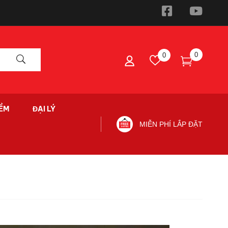
0
0
ỀM
ĐẠI LÝ
MIỄN PHÍ LẮP ĐẶT