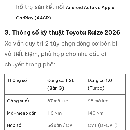
hỗ trợ sẵn kết nối
Android Auto và Apple
.
CarPlay (AACP)
3. Thông số kỹ thuật Toyota Raize 2026
Xe vẫn duy trì 2 tùy chọn động cơ bền bỉ
và tiết kiệm, phù hợp cho nhu cầu di
chuyển trong phố:
Thông số
Động cơ 1.2L
Động cơ 1.0T
(Bản G)
(Turbo)
Công suất
87 mã lực
98 mã lực
Mô-men xoắn
113 Nm
140 Nm
Hộp số
Số sàn / CVT
CVT (D-CVT)