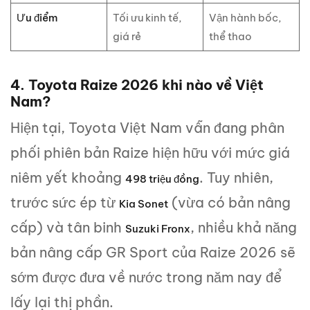
Ưu điểm
Tối ưu kinh tế,
Vận hành bốc,
giá rẻ
thể thao
4. Toyota Raize 2026 khi nào về Việt
Nam?
Hiện tại, Toyota Việt Nam vẫn đang phân
phối phiên bản Raize hiện hữu với mức giá
niêm yết khoảng
. Tuy nhiên,
498 triệu đồng
trước sức ép từ
(vừa có bản nâng
Kia Sonet
cấp) và tân binh
, nhiều khả năng
Suzuki Fronx
bản nâng cấp GR Sport của Raize 2026 sẽ
sớm được đưa về nước trong năm nay để
lấy lại thị phần.