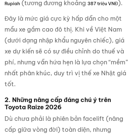
(tương đương khoảng
).
Rupiah
387 triệu VNĐ
Đây là mức giá cực kỳ hấp dẫn cho một
mẫu xe gầm cao đô thị. Khi về Việt Nam
(dưới dạng nhập khẩu nguyên chiếc), giá
xe dự kiến sẽ có sự điều chỉnh do thuế và
phí, nhưng vẫn hứa hẹn là lựa chọn “mềm”
nhất phân khúc, duy trì vị thế xe Nhật giá
tốt.
2. Những nâng cấp đáng chú ý trên
Toyota Raize 2026
Dù chưa phải là phiên bản facelift (nâng
cấp giữa vòng đời) toàn diện, nhưng