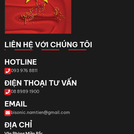
LIÊN HỆ VỚI CHÚNG TÔI
HOTLINE
093 976 8811
ĐIỆN THOẠI TƯ VẤN
08 8989 1900
EMAIL
bisonic.namtien@gmail.com
ĐỊA CHỈ