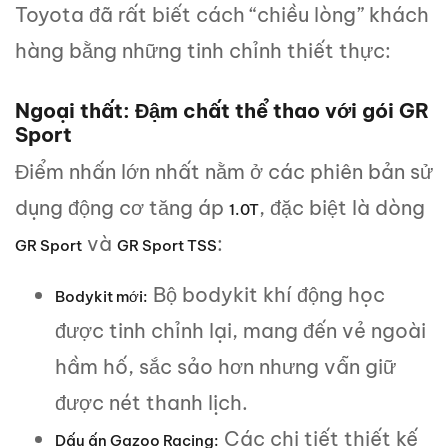
Toyota đã rất biết cách “chiều lòng” khách
hàng bằng những tinh chỉnh thiết thực:
Ngoại thất: Đậm chất thể thao với gói GR
Sport
Điểm nhấn lớn nhất nằm ở các phiên bản sử
dụng động cơ tăng áp
, đặc biệt là dòng
1.0T
và
:
GR Sport
GR Sport TSS
Bộ bodykit khí động học
Bodykit mới:
được tinh chỉnh lại, mang đến vẻ ngoài
hầm hố, sắc sảo hơn nhưng vẫn giữ
được nét thanh lịch.
Các chi tiết thiết kế
Dấu ấn Gazoo Racing: