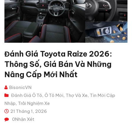
Đánh Giá Toyota Raize 2026:
Thông Số, Giá Bán Và Những
Nâng Cấp Mới Nhất
BisonicVN
Đánh Giá Ô Tô
Ô Tô Mới
Thợ Và Xe
Tin Mới Cập
,
,
,
Nhập
Trải Nghiệm Xe
,
21 Tháng 1, 2026
0
Nhận Xét