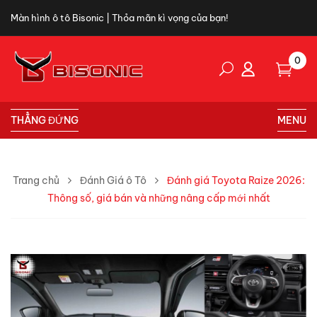
Màn hình ô tô Bisonic | Thỏa mãn kì vọng của bạn!
0
THẲNG ĐỨNG
MENU
Trang chủ
Đánh Giá ô Tô
Đánh giá Toyota Raize 2026:
Thông số, giá bán và những nâng cấp mới nhất