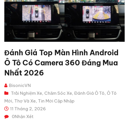
Đánh Giá Top Màn Hình Android
Ô Tô Có Camera 360 Đáng Mua
Nhất 2026
BisonicVN
Trải Nghiệm Xe
Chăm Sóc Xe
Đánh Giá Ô Tô
Ô Tô
,
,
,
Mới
Thợ Và Xe
Tin Mới Cập Nhập
,
,
11 Tháng 2, 2026
0
Nhận Xét