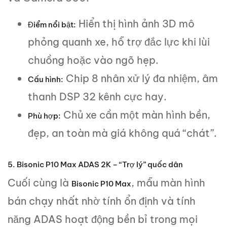
Hiển thị hình ảnh 3D mô
Điểm nổi bật:
phỏng quanh xe, hỗ trợ đắc lực khi lùi
chuồng hoặc vào ngõ hẹp.
Chip 8 nhân xử lý đa nhiệm, âm
Cấu hình:
thanh DSP 32 kênh cực hay.
Chủ xe cần một màn hình bền,
Phù hợp:
đẹp, an toàn mà giá không quá “chát”.
5. Bisonic P10 Max ADAS 2K – “Trợ lý” quốc dân
Cuối cùng là
, mẫu màn hình
Bisonic P10 Max
bán chạy nhất nhờ tính ổn định và tính
năng ADAS hoạt động bền bỉ trong mọi