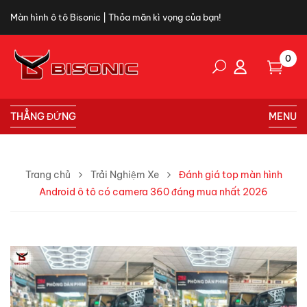
Màn hình ô tô Bisonic | Thỏa mãn kì vọng của bạn!
0
THẲNG ĐỨNG
MENU
Trang chủ
Trải Nghiệm Xe
Đánh giá top màn hình
Android ô tô có camera 360 đáng mua nhất 2026