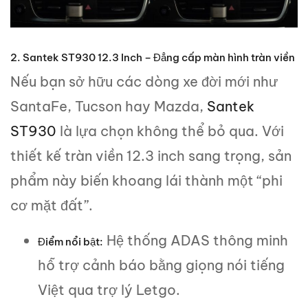
2. Santek ST930 12.3 Inch – Đẳng cấp màn hình tràn viền
Nếu bạn sở hữu các dòng xe đời mới như
SantaFe, Tucson hay Mazda,
Santek
ST930
là lựa chọn không thể bỏ qua. Với
thiết kế tràn viền 12.3 inch sang trọng, sản
phẩm này biến khoang lái thành một “phi
cơ mặt đất”.
Hệ thống ADAS thông minh
Điểm nổi bật:
hỗ trợ cảnh báo bằng giọng nói tiếng
Việt qua trợ lý Letgo.