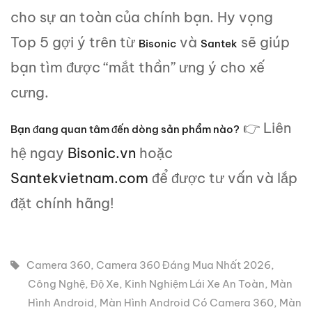
cho sự an toàn của chính bạn. Hy vọng
Top 5 gợi ý trên từ
và
sẽ giúp
Bisonic
Santek
bạn tìm được “mắt thần” ưng ý cho xế
cưng.
👉 Liên
Bạn đang quan tâm đến dòng sản phẩm nào?
hệ ngay
Bisonic.vn
hoặc
Santekvietnam.com
để được tư vấn và lắp
đặt chính hãng!
Camera 360
,
Camera 360 Đáng Mua Nhất 2026
,
Công Nghệ
,
Độ Xe
,
Kinh Nghiệm Lái Xe An Toàn
,
Màn
Hình Android
,
Màn Hình Android Có Camera 360
,
Màn