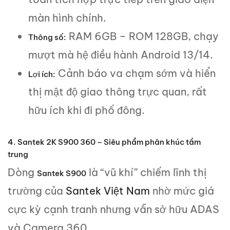
màn hình chính.
RAM 6GB – ROM 128GB, chạy
Thông số:
mượt mà hệ điều hành Android 13/14.
Cảnh báo va chạm sớm và hiển
Lợi ích:
thị mật độ giao thông trực quan, rất
hữu ích khi đi phố đông.
4. Santek 2K S900 360 – Siêu phẩm phân khúc tầm
trung
Dòng
là “vũ khí” chiếm lĩnh thị
Santek S900
trường của
Santek Việt Nam
nhờ mức giá
cực kỳ cạnh tranh nhưng vẫn sở hữu ADAS
và Camera 360.