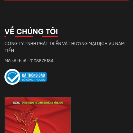
VỀ CHÚNG TÔI
CÔNG TY TNHH PHÁT TRIỂN VÀ THƯƠNG MẠI DỊCH VỤ NAM
TIẾN
Mã số thuế : 0108876184