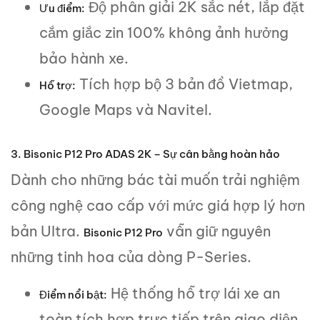
Độ phân giải 2K sắc nét, lắp đặt
Ưu điểm:
cắm giắc zin 100% không ảnh hưởng
bảo hành xe.
Tích hợp bộ 3 bản đồ Vietmap,
Hỗ trợ:
Google Maps và Navitel.
3. Bisonic P12 Pro ADAS 2K – Sự cân bằng hoàn hảo
Dành cho những bác tài muốn trải nghiệm
công nghệ cao cấp với mức giá hợp lý hơn
bản Ultra.
vẫn giữ nguyên
Bisonic P12 Pro
những tinh hoa của dòng P-Series.
Hệ thống hỗ trợ lái xe an
Điểm nổi bật:
toàn tích hợp trực tiếp trên giao diện