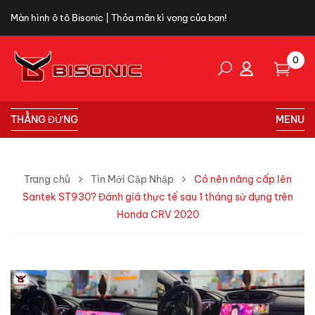
Màn hình ô tô Bisonic | Thỏa mãn kì vọng của bạn!
0
THẲNG ĐỨNG
MENU
Trang chủ
Tin Mới Cập Nhập
Có nên nâng cấp lên
Santek ST930? Đánh giá thực tế sau 1 tháng sử dụng trên
Honda CRV 2020