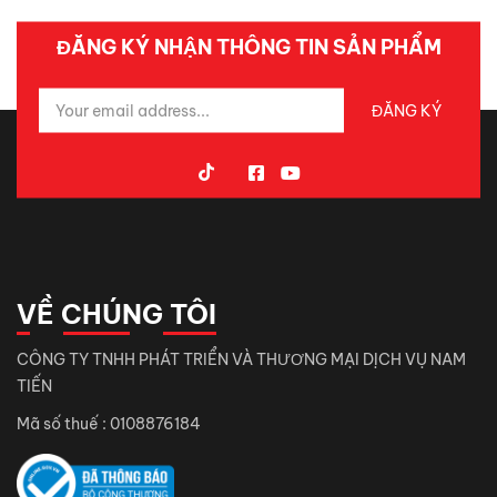
ĐĂNG KÝ NHẬN THÔNG TIN SẢN PHẨM
VỀ CHÚNG TÔI
CÔNG TY TNHH PHÁT TRIỂN VÀ THƯƠNG MẠI DỊCH VỤ NAM
TIẾN
Mã số thuế : 0108876184