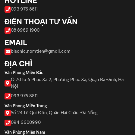
HOTLINE
093 976 8811
ĐIỆN THOẠI TƯ VẤN
08 8989 1900
EMAIL
bisonic.namtien@gmail.com
ĐỊA CHỈ
Văn Phòng Miền Bắc
Ô 70 lô 6 Phúc Xá 2, Phường Phúc Xá, Quận Ba Đình, Hà
Nội
093 976 8811
Văn Phòng Miền Trung
Số 24 Lê Quí Đôn, Quận Hải Châu, Đà Nẵng
094 6600990
Văn Phòng Miền Nam