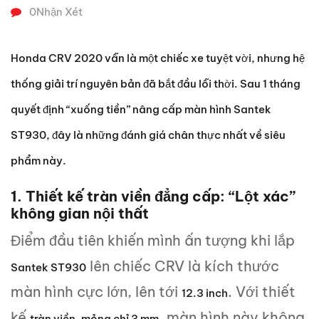
0
Nhận Xét
Honda CRV 2020 vẫn là một chiếc xe tuyệt vời, nhưng hệ
thống giải trí nguyên bản đã bắt đầu lỗi thời. Sau 1 tháng
quyết định “xuống tiền” nâng cấp màn hình Santek
ST930, đây là những đánh giá chân thực nhất về siêu
phẩm này.
1. Thiết kế tràn viền đẳng cấp: “Lột xác”
không gian nội thất
Điểm đầu tiên khiến mình ấn tượng khi lắp
lên chiếc CRV là kích thước
Santek ST930
màn hình cực lớn, lên tới
. Với thiết
12.3 inch
kế
, màn hình này không
tràn viền, mỏng chỉ 3 mm