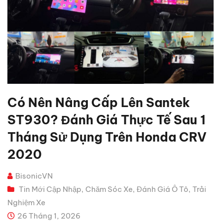
Có Nên Nâng Cấp Lên Santek
ST930? Đánh Giá Thực Tế Sau 1
Tháng Sử Dụng Trên Honda CRV
2020
BisonicVN
Tin Mới Cập Nhập
Chăm Sóc Xe
Đánh Giá Ô Tô
Trải
,
,
,
Nghiệm Xe
26 Tháng 1, 2026