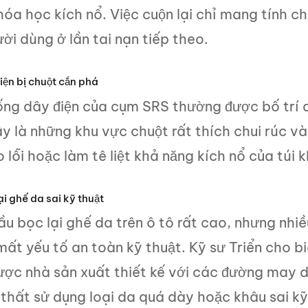
hóa học kích nổ. Việc cuộn lại chỉ mang tính 
ời dùng ở lần tai nạn tiếp theo.
iện bị chuột cắn phá
ống dây điện của cụm SRS thường được bố trí 
y là những khu vực chuột rất thích chui rúc và 
 lỗi hoặc làm tê liệt khả năng kích nổ của túi k
ại ghế da sai kỹ thuật
u bọc lại ghế da trên ô tô rất cao, nhưng nhi
ất yếu tố an toàn kỹ thuật. Kỹ sư Triển cho biế
ược nhà sản xuất thiết kế với các đường may dễ
 thất sử dụng loại da quá dày hoặc khâu sai kỹ 