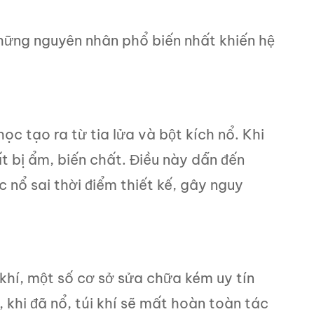
 những nguyên nhân phổ biến nhất khiến hệ
ọc tạo ra từ tia lửa và bột kích nổ. Khi
t bị ẩm, biến chất. Điều này dẫn đến
 nổ sai thời điểm thiết kế, gây nguy
 khí, một số cơ sở sửa chữa kém uy tín
ế, khi đã nổ, túi khí sẽ mất hoàn toàn tác