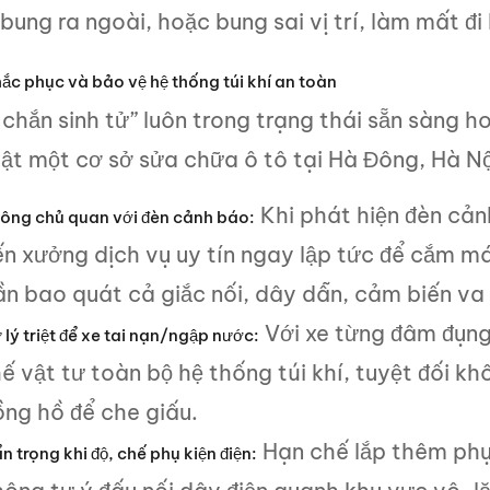
bung ra ngoài, hoặc bung sai vị trí, làm mất đi
ắc phục và bảo vệ hệ thống túi khí an toàn
 chắn sinh tử” luôn trong trạng thái sẵn sàng 
uật một cơ sở sửa chữa ô tô tại Hà Đông, Hà Nộ
Khi phát hiện đèn cản
ông chủ quan với đèn cảnh báo:
ến xưởng dịch vụ uy tín ngay lập tức để cắm m
ần bao quát cả giắc nối, dây dẫn, cảm biến va
Với xe từng đâm đụng
 lý triệt để xe tai nạn/ngập nước:
ế vật tư toàn bộ hệ thống túi khí, tuyệt đối kh
ồng hồ để che giấu.
Hạn chế lắp thêm phụ 
n trọng khi độ, chế phụ kiện điện: