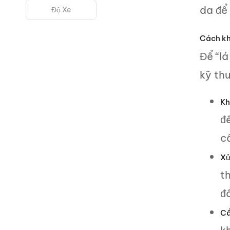
da để 
Độ Xe
Cách kh
Để “lá
kỹ th
Kh
đ
c
Xử
th
đ
Cẩ