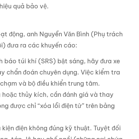
 hiệu quả bảo vệ.
hoạt động, anh Nguyễn Văn Bình (Phụ trách
i) đưa ra các khuyến cáo:
h báo túi khí (SRS) bật sáng, hãy đưa xe
áy chẩn đoán chuyên dụng. Việc kiểm tra
 chạm và bộ điều khiển trung tâm.
 hoặc thủy kích, cần đánh giá và thay
ông được chỉ “xóa lỗi điện tử” trên bảng
kiện điện không đúng kỹ thuật. Tuyệt đối