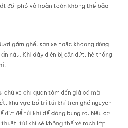
chất đối phó và hoàn toàn không thể bảo
dưới gầm ghế, sàn xe hoặc khoang động
ẩn náu. Khi dây điện bị cắn đứt, hệ thống
hí.
ều chủ xe chỉ quan tâm đến giá cả mà
t, khu vực bố trí túi khí trên ghế nguyên
 đứt để túi khí dễ dàng bung ra. Nếu cơ
thuật, túi khí sẽ không thể xé rách lớp