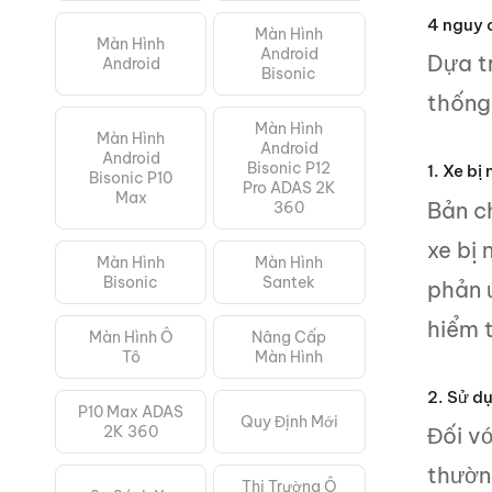
4 nguy c
Màn Hình
Màn Hình
Android
Dựa tr
Android
Bisonic
thống
Màn Hình
Màn Hình
Android
Android
Bisonic P12
1. Xe bị
Bisonic P10
Pro ADAS 2K
Max
Bản ch
360
xe bị
Màn Hình
Màn Hình
Bisonic
Santek
phản ứ
hiểm 
Màn Hình Ô
Nâng Cấp
Tô
Màn Hình
2. Sử dụn
P10 Max ADAS
Quy Định Mới
2K 360
Đối vớ
thường
Thị Trường Ô