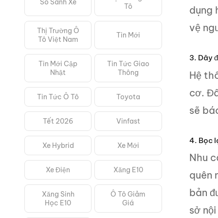
So Sánh Xe
Tô
dụng 
vệ ngư
Thị Trường Ô
Tin Mới
Tô Việt Nam
3. Dây đ
Tin Mới Cập
Tin Tức Giao
Nhật
Thông
Hệ th
cơ. Đâ
Tin Tức Ô Tô
Toyota
sẽ báo
Tết 2026
Vinfast
4. Bọc l
Xe Hybrid
Xe Mới
Nhu cầ
Xe Điện
Xăng E10
quên m
bản đ
Xăng Sinh
Ô Tô Giảm
Học E10
Giá
sở nội