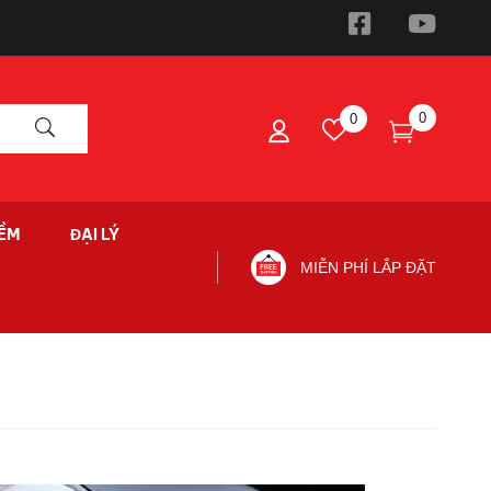
0
0
ỀM
ĐẠI LÝ
MIỄN PHÍ LẮP ĐẶT