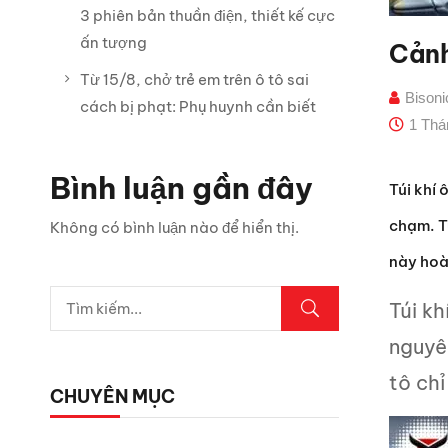
3 phiên bản thuần điện, thiết kế cực
ấn tượng
Cảnh
Từ 15/8, chở trẻ em trên ô tô sai
Bison
cách bị phạt: Phụ huynh cần biết
1 Thá
Bình luận gần đây
Túi khí 
chạm. T
Không có bình luận nào để hiển thị.
này hoà
Túi kh
nguyên
tô chỉ
CHUYÊN MỤC