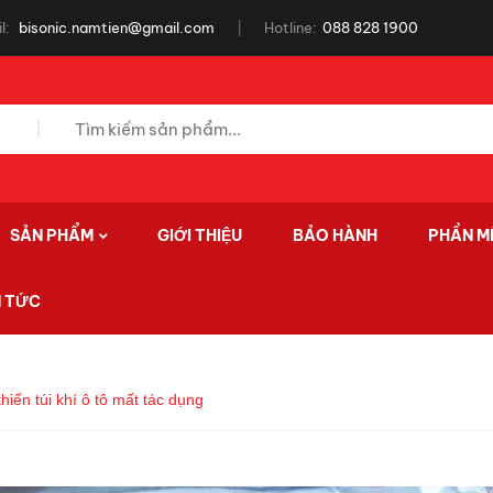
l:
bisonic.namtien@gmail.com
Hotline:
088 828 1900
SẢN PHẨM
GIỚI THIỆU
BẢO HÀNH
PHẦN M
N TỨC
iến túi khí ô tô mất tác dụng