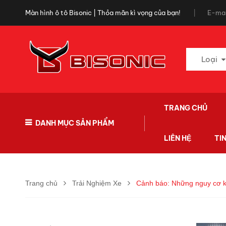
Màn hình ô tô Bisonic | Thỏa mãn kì vọng của bạn!
E-mai
Loại
TRANG CHỦ
DANH MỤC SẢN PHẨM
LIÊN HỆ
TI
Trang chủ
Trải Nghiệm Xe
Cảnh báo: Những nguy cơ kh