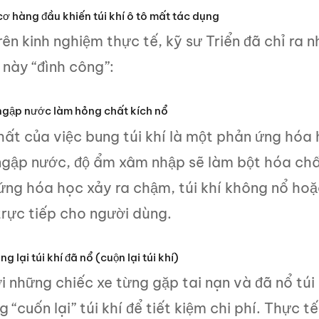
ơ hàng đầu khiến túi khí ô tô mất tác dụng
ên kinh nghiệm thực tế, kỹ sư Triển đã chỉ ra
 này “đình công”:
 ngập nước làm hỏng chất kích nổ
ất của việc bung túi khí là một phản ứng hóa h
 ngập nước, độ ẩm xâm nhập sẽ làm bột hóa chấ
ng hóa học xảy ra chậm, túi khí không nổ hoặc
trực tiếp cho người dùng.
g lại túi khí đã nổ (cuộn lại túi khí)
i những chiếc xe từng gặp tai nạn và đã nổ túi
 “cuốn lại” túi khí để tiết kiệm chi phí. Thực t