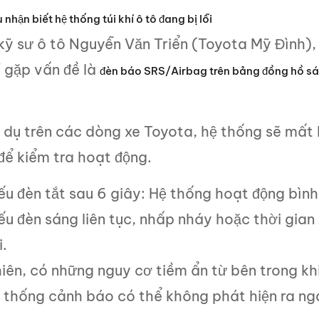
 nhận biết hệ thống túi khí ô tô đang bị lỗi
ỹ sư ô tô Nguyễn Văn Triển (Toyota Mỹ Đình), 
í gặp vấn đề là
đèn báo SRS/Airbag trên bảng đồng hồ sá
 dụ trên các dòng xe Toyota, hệ thống sẽ mất 
để kiểm tra hoạt động.
ếu đèn tắt sau 6 giây: Hệ thống hoạt động bìn
ếu đèn sáng liên tục, nhấp nháy hoặc thời gian
i.
iên, có những nguy cơ tiềm ẩn từ bên trong kh
 thống cảnh báo có thể không phát hiện ra ng