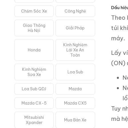
Dấu hiệu
Chăm Sóc Xe
Công Nghệ
Theo k
Giao Thông
túi kh
Giải Pháp
Hà Nội
máy.
Kinh Nghiệm
Honda
Lái Xe An
Lấy ví
Toàn
(ON) 
Kinh Nghiệm
Loa Sub
Sửa Xe
N
N
Loa Sub QDJ
Mazda
lỗ
Mazda CX-5
Mazda CX5
Tuy nh
Mitsubishi
mà hệ
Mua Bán Xe
Xpander