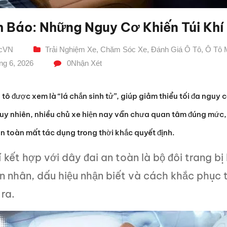
 Báo: Những Nguy Cơ Khiến Túi Khí
icVN
Trải Nghiệm Xe
,
Chăm Sóc Xe
,
Đánh Giá Ô Tô
,
Ô Tô 
ng 6, 2026
0
Nhận Xét
ô tô được xem là “lá chắn sinh tử”, giúp giảm thiểu tối đa nguy
uy nhiên, nhiều chủ xe hiện nay vẫn chưa quan tâm đúng mức, 
n toàn mất tác dụng trong thời khắc quyết định.
í kết hợp với dây đai an toàn là bộ đôi trang b
 nhân, dấu hiệu nhận biết và cách khắc phục tì
 ra.