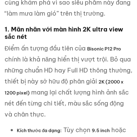
cùng khám phá vì sao siêu phẩm này đang
“làm mưa làm gió” trên thị trường.
1. Mãn nhãn với màn hình 2K ultra view
sắc nét
Điểm ấn tượng đầu tiên của
Bisonic P12 Pro
chính là khả năng hiển thị vượt trội. Bỏ qua
những chuẩn HD hay Full HD thông thường,
thiết bị này sở hữu độ phân giải
2K (2000 x
mang lại chất lượng hình ảnh sắc
1200 pixel)
nét đến từng chi tiết, màu sắc sống động
và chân thực.
Tùy chọn
hoặc
Kích thước đa dạng:
9.5 inch