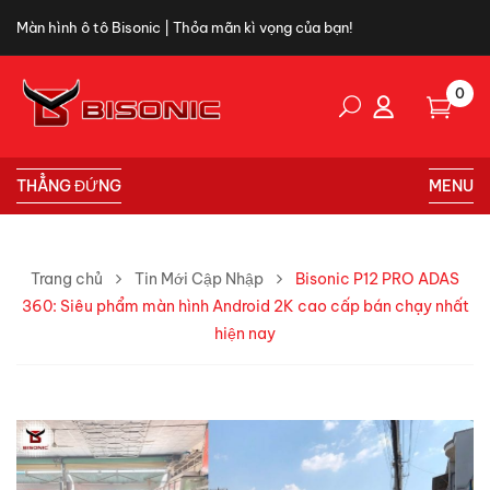
Màn hình ô tô Bisonic | Thỏa mãn kì vọng của bạn!
0
THẲNG ĐỨNG
MENU
Trang chủ
Tin Mới Cập Nhập
Bisonic P12 PRO ADAS
360: Siêu phẩm màn hình Android 2K cao cấp bán chạy nhất
hiện nay