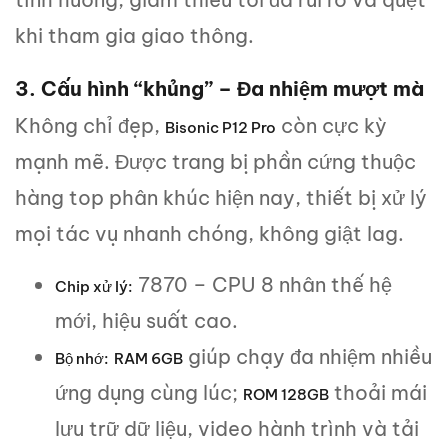
khi tham gia giao thông.
3. Cấu hình “khủng” – Đa nhiệm mượt mà
Không chỉ đẹp,
còn cực kỳ
Bisonic P12 Pro
mạnh mẽ. Được trang bị phần cứng thuộc
hàng top phân khúc hiện nay, thiết bị xử lý
mọi tác vụ nhanh chóng, không giật lag.
7870 – CPU 8 nhân thế hệ
Chip xử lý:
mới, hiệu suất cao.
giúp chạy đa nhiệm nhiều
Bộ nhớ:
RAM 6GB
ứng dụng cùng lúc;
thoải mái
ROM 128GB
lưu trữ dữ liệu, video hành trình và tải