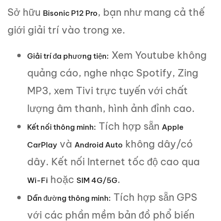
Sở hữu
, bạn như mang cả thế
Bisonic P12 Pro
giới giải trí vào trong xe.
Xem Youtube không
Giải trí đa phương tiện:
quảng cáo, nghe nhạc Spotify, Zing
MP3, xem Tivi trực tuyến với chất
lượng âm thanh, hình ảnh đỉnh cao.
Tích hợp sẵn
Kết nối thông minh:
Apple
và
không dây/có
CarPlay
Android Auto
dây. Kết nối Internet tốc độ cao qua
hoặc
.
Wi-Fi
SIM 4G/5G
Tích hợp sẵn GPS
Dẫn đường thông minh:
với các phần mềm bản đồ phổ biến