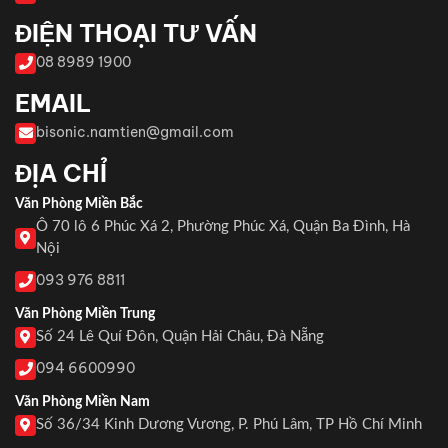
ĐIỆN THOẠI TƯ VẤN
08 8989 1900
EMAIL
bisonic.namtien@gmail.com
ĐỊA CHỈ
Văn Phòng Miền Bắc
Ô 70 lô 6 Phúc Xá 2, Phường Phúc Xá, Quận Ba Đình, Hà
Nội
093 976 8811
Văn Phòng Miền Trung
Số 24 Lê Quí Đôn, Quận Hải Châu, Đà Nẵng
094 6600990
Văn Phòng Miền Nam
Số 36/34 Kinh Dương Vương, P. Phú Lâm, TP Hồ Chí Minh