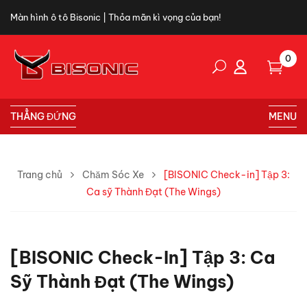
Màn hình ô tô Bisonic | Thỏa mãn kì vọng của bạn!
0
THẲNG ĐỨNG
MENU
Trang chủ
Chăm Sóc Xe
[BISONIC Check-in] Tập 3:
Ca sỹ Thành Đạt (The Wings)
[BISONIC Check-In] Tập 3: Ca
Sỹ Thành Đạt (The Wings)