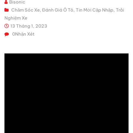
Bisonic
Chăm Sóc Xe
Đánh Giá Ô Tô
Tin Mới Cập Nhập
Trải
,
,
,
Nghiệm Xe
13 Tháng 1, 2023
0
Nhận Xét