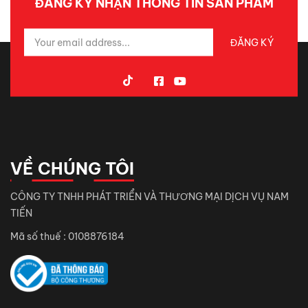
ĐĂNG KÝ NHẬN THÔNG TIN SẢN PHẨM
VỀ CHÚNG TÔI
CÔNG TY TNHH PHÁT TRIỂN VÀ THƯƠNG MẠI DỊCH VỤ NAM
TIẾN
Mã số thuế : 0108876184