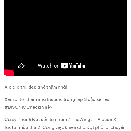
Alo alo trai đẹp ghé thăm nhà!!!
Xem ai tới thăm nhà Bisonic trong tập 3 của series
#BISONICCheckIn nè?
Ca sỹ Thành Đạt đến từ nhóm #TheWings – Á quân X-
factor mùa thứ 2. Công việc khiến cho Đạt phải di chuyển