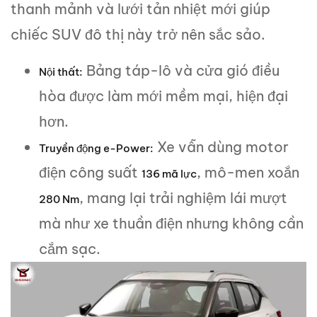
thanh mảnh và lưới tản nhiệt mới giúp
chiếc SUV đô thị này trở nên sắc sảo.
Bảng táp-lô và cửa gió điều
Nội thất:
hòa được làm mới mềm mại, hiện đại
hơn.
Xe vẫn dùng motor
Truyền động e-Power:
điện công suất
, mô-men xoắn
136 mã lực
, mang lại trải nghiệm lái mượt
280 Nm
mà như xe thuần điện nhưng không cần
cắm sạc.