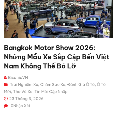
Bangkok Motor Show 2026:
Những Mẫu Xe Sắp Cập Bến Việt
Nam Không Thể Bỏ Lỡ
BisonicVN
Trải Nghiệm Xe
Chăm Sóc Xe
Đánh Giá Ô Tô
Ô Tô
,
,
,
Mới
Thợ Và Xe
Tin Mới Cập Nhập
,
,
23 Tháng 3, 2026
0
Nhận Xét