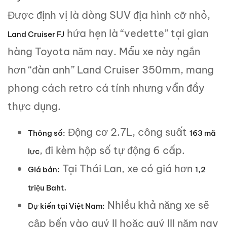
Được định vị là dòng SUV địa hình cỡ nhỏ,
hứa hẹn là “vedette” tại gian
Land Cruiser FJ
hàng Toyota năm nay. Mẫu xe này ngắn
hơn “đàn anh” Land Cruiser 350mm, mang
phong cách retro cá tính nhưng vẫn đầy
thực dụng.
Động cơ 2.7L, công suất
Thông số:
163 mã
, đi kèm hộp số tự động 6 cấp.
lực
Tại Thái Lan, xe có giá hơn
Giá bán:
1,2
.
triệu Baht
Nhiều khả năng xe sẽ
Dự kiến tại Việt Nam:
cập bến vào quý II hoặc quý III năm nay