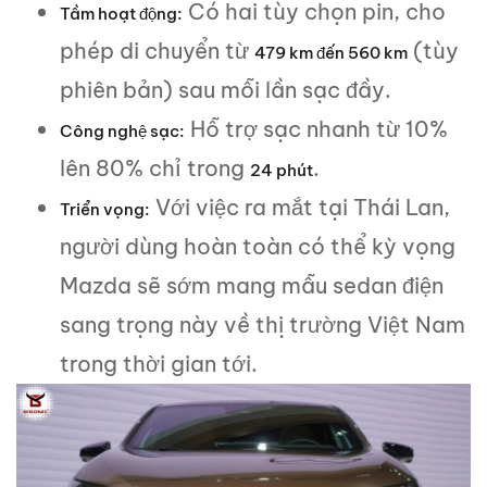
Có hai tùy chọn pin, cho
Tầm hoạt động:
phép di chuyển từ
(tùy
479 km đến 560 km
phiên bản) sau mỗi lần sạc đầy.
Hỗ trợ sạc nhanh từ 10%
Công nghệ sạc:
lên 80% chỉ trong
.
24 phút
Với việc ra mắt tại Thái Lan,
Triển vọng:
người dùng hoàn toàn có thể kỳ vọng
Mazda sẽ sớm mang mẫu sedan điện
sang trọng này về thị trường Việt Nam
trong thời gian tới.