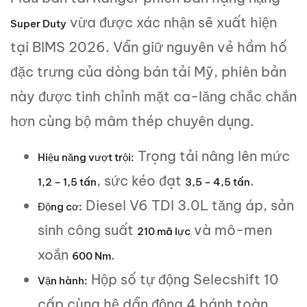
vừa được xác nhận sẽ xuất hiện
Super Duty
tại BIMS 2026. Vẫn giữ nguyên vẻ hầm hố
đặc trưng của dòng bán tải Mỹ, phiên bản
này được tinh chỉnh mặt ca-lăng chắc chắn
hơn cùng bộ mâm thép chuyên dụng.
Trọng tải nâng lên mức
Hiệu năng vượt trội:
, sức kéo đạt
.
1,2 – 1,5 tấn
3,5 – 4,5 tấn
Diesel V6 TDI 3.0L tăng áp, sản
Động cơ:
sinh công suất
và mô-men
210 mã lực
xoắn
.
600 Nm
Hộp số tự động Selecshift 10
Vận hành:
cấp cùng hệ dẫn động 4 bánh toàn