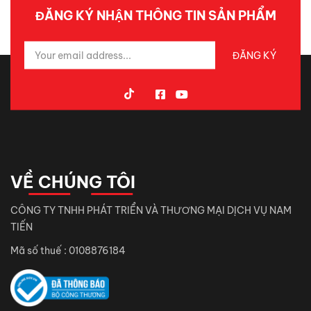
ĐĂNG KÝ NHẬN THÔNG TIN SẢN PHẨM
VỀ CHÚNG TÔI
CÔNG TY TNHH PHÁT TRIỂN VÀ THƯƠNG MẠI DỊCH VỤ NAM
TIẾN
Mã số thuế : 0108876184