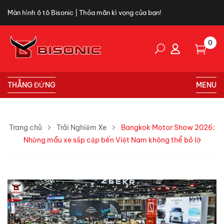
Màn hình ô tô Bisonic | Thỏa mãn kì vọng của bạn!
0
THẲNG ĐỨNG
MENU
Trang chủ
Trải Nghiệm Xe
Bangkok Motor Show 2026:
Những mẫu xe sắp cập bến Việt Nam không thể bỏ lỡ