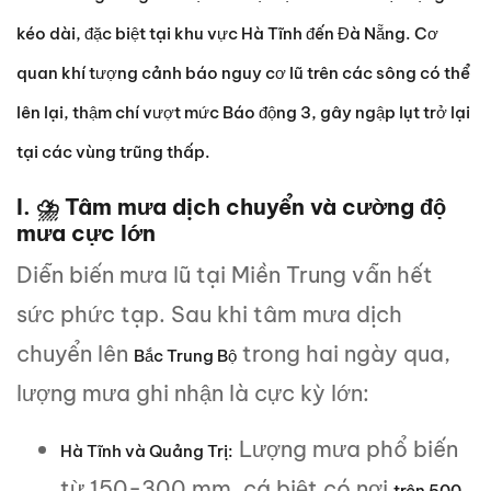
kéo dài, đặc biệt tại khu vực Hà Tĩnh đến Đà Nẵng. Cơ
quan khí tượng cảnh báo nguy cơ lũ trên các sông có thể
lên lại, thậm chí vượt mức Báo động 3, gây ngập lụt trở lại
tại các vùng trũng thấp.
I. ⛈️ Tâm mưa dịch chuyển và cường độ
mưa cực lớn
Diễn biến mưa lũ tại Miền Trung vẫn hết
sức phức tạp. Sau khi tâm mưa dịch
chuyển lên
trong hai ngày qua,
Bắc Trung Bộ
lượng mưa ghi nhận là cực kỳ lớn:
Lượng mưa phổ biến
Hà Tĩnh và Quảng Trị:
từ 150-300 mm, cá biệt có nơi
trên 500