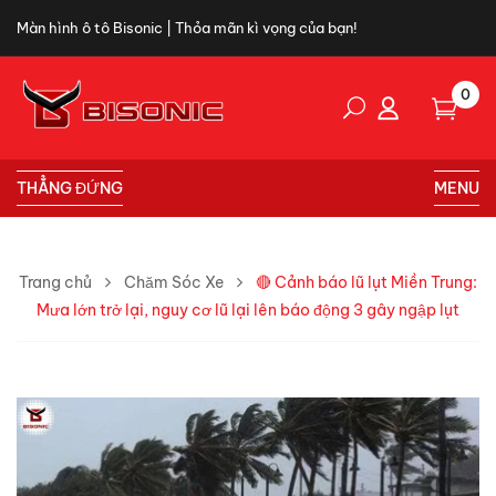
Màn hình ô tô Bisonic | Thỏa mãn kì vọng của bạn!
0
THẲNG ĐỨNG
MENU
Trang chủ
Chăm Sóc Xe
🔴 Cảnh báo lũ lụt Miền Trung:
Mưa lớn trở lại, nguy cơ lũ lại lên báo động 3 gây ngập lụt