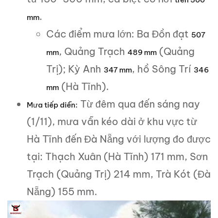
.
mm
Các điểm mưa lớn: Ba Đồn đạt
507
, Quảng Trạch
(Quảng
mm
489 mm
Trị); Kỳ Anh
, hồ Sông Trí
347 mm
346
(Hà Tĩnh).
mm
Từ đêm qua đến sáng nay
Mưa tiếp diễn:
(1/11), mưa vẫn kéo dài ở khu vực từ
Hà Tĩnh đến Đà Nẵng với lượng đo được
tại: Thạch Xuân (Hà Tĩnh) 171 mm, Sơn
Trạch (Quảng Trị) 214 mm, Trà Kót (Đà
Nẵng) 155 mm.