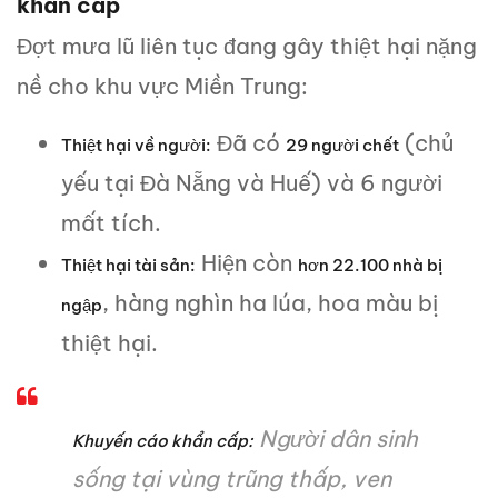
khẩn cấp
Đợt mưa lũ liên tục đang gây thiệt hại nặng
nề cho khu vực Miền Trung:
Đã có
(chủ
Thiệt hại về người:
29 người chết
yếu tại Đà Nẵng và Huế) và 6 người
mất tích.
Hiện còn
Thiệt hại tài sản:
hơn 22.100 nhà bị
, hàng nghìn ha lúa, hoa màu bị
ngập
thiệt hại.
Người dân sinh
Khuyến cáo khẩn cấp:
sống tại vùng trũng thấp, ven