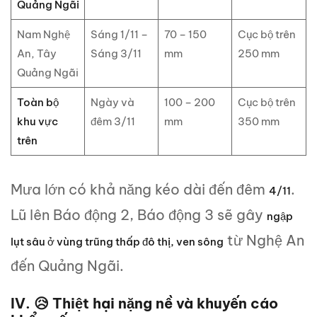
Quảng Ngãi
Nam Nghệ
Sáng 1/11 –
70 – 150
Cục bộ trên
An, Tây
Sáng 3/11
mm
250 mm
Quảng Ngãi
Toàn bộ
Ngày và
100 – 200
Cục bộ trên
khu vực
đêm 3/11
mm
350 mm
trên
Mưa lớn có khả năng kéo dài đến đêm
.
4/11
Lũ lên Báo động 2, Báo động 3 sẽ gây
ngập
từ Nghệ An
lụt sâu ở vùng trũng thấp đô thị, ven sông
đến Quảng Ngãi.
IV. 😥 Thiệt hại nặng nề và khuyến cáo