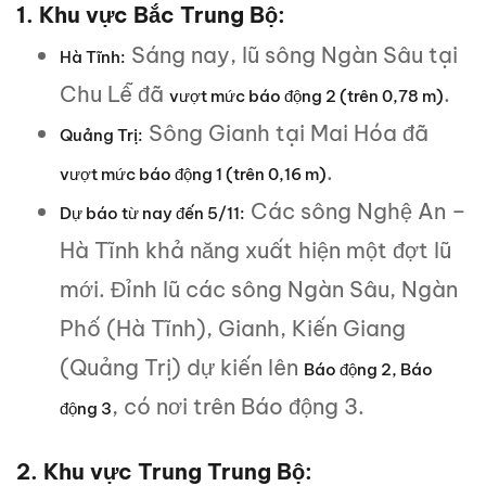
1. Khu vực Bắc Trung Bộ:
Sáng nay, lũ sông Ngàn Sâu tại
Hà Tĩnh:
Chu Lễ đã
.
vượt mức báo động 2 (trên 0,78 m)
Sông Gianh tại Mai Hóa đã
Quảng Trị:
.
vượt mức báo động 1 (trên 0,16 m)
Các sông Nghệ An –
Dự báo từ nay đến 5/11:
Hà Tĩnh khả năng xuất hiện một đợt lũ
mới. Đỉnh lũ các sông Ngàn Sâu, Ngàn
Phố (Hà Tĩnh), Gianh, Kiến Giang
(Quảng Trị) dự kiến lên
Báo động 2, Báo
, có nơi trên Báo động 3.
động 3
2. Khu vực Trung Trung Bộ: