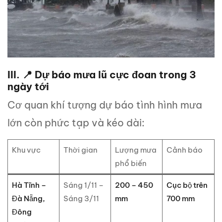
III. 📍 Dự báo mưa lũ cực đoan trong 3
ngày tới
Cơ quan khí tượng dự báo tình hình mưa
lớn còn phức tạp và kéo dài:
Khu vực
Thời gian
Lượng mưa
Cảnh báo
phổ biến
Hà Tĩnh –
Sáng 1/11 –
200 – 450
Cục bộ trên
Đà Nẵng,
Sáng 3/11
mm
700 mm
Đông