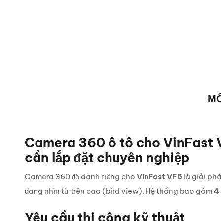
MÔ
Camera 360 ô tô cho VinFast 
cần lắp đặt chuyên nghiệp
Camera 360 độ dành riêng cho
VinFast VF5
là giải ph
đang nhìn từ trên cao (bird view). Hệ thống bao gồm
4
Yêu cầu thi công kỹ thuật