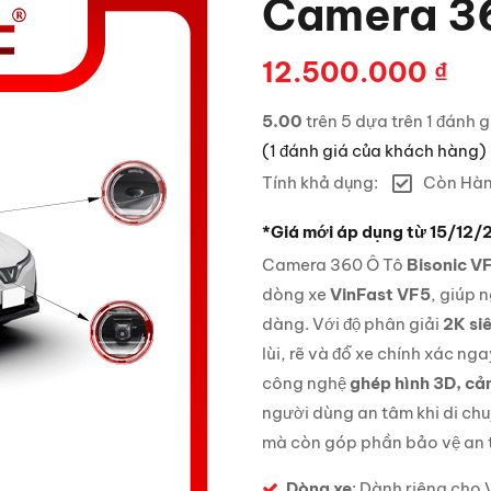
Camera 3
12.500.000
₫
5.00
trên 5 dựa trên
1
đánh g
(
1
đánh giá của khách hàng)
Tính khả dụng:
Còn Hà
*Giá mới áp dụng từ 15/12
Camera 360 Ô Tô
Bisonic V
dòng xe
VinFast VF5
, giúp 
dàng. Với độ phân giải
2K si
lùi, rẽ và đỗ xe chính xác n
công nghệ
ghép hình 3D, cả
người dùng an tâm khi di chu
mà còn góp phần bảo vệ an to
Dòng xe
: Dành riêng cho