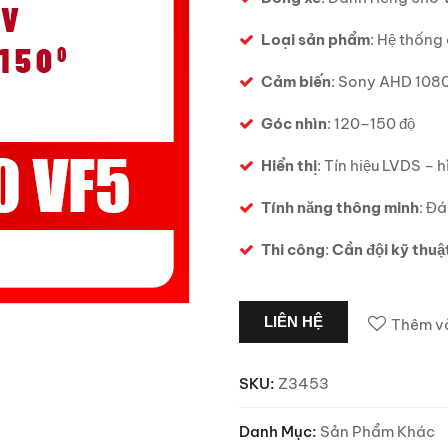
Loại sản phẩm
: Hệ thống
Cảm biến
: Sony AHD 108
Góc nhìn
: 120–150 độ
Hiển thị
: Tín hiệu LVDS – 
Tính năng thông minh
: Đá
Thi công
:
Cần đội kỹ thuậ
LIÊN HỆ
Thêm và
SKU:
Z3453
Danh Mục:
Sản Phẩm Khác