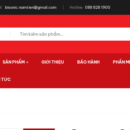
l:
bisonic.namtien@gmail.com
Hotline:
088 828 1900
SẢN PHẨM
GIỚI THIỆU
BẢO HÀNH
PHẦN M
N TỨC