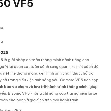
60 VF5
iá
ng
/2025
F5
là giải pháp an toàn thông minh dành riêng cho
người lái quan sát toàn cảnh xung quanh xe một cách dễ
êu nét
, hệ thống mang đến hình ảnh chân thực, hỗ trợ
gay cả trong điều kiện ánh sáng yếu. Camera VF5 tích hợp
nh báo va chạm và lưu trữ hành trình thông minh
, giúp
yển. Bisonic VF5 không chỉ nâng cao trải nghiệm lái xe
àn cho bạn và gia đình trên mọi hành trình.
 VinFast VF5