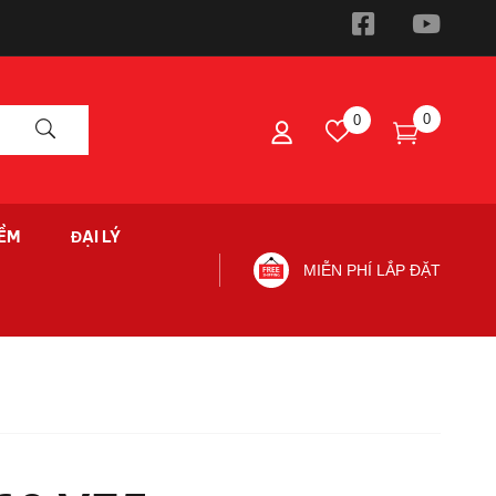
0
0
ỀM
ĐẠI LÝ
MIỄN PHÍ LẮP ĐẶT