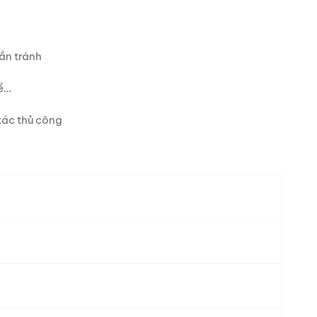
ần tránh
lề…
tác thủ công