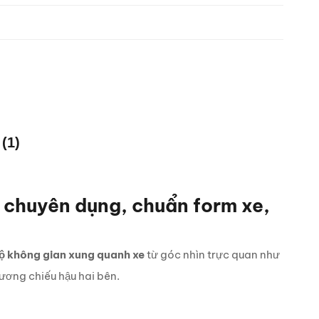
(1)
 chuyên dụng, chuẩn form xe,
ộ không gian xung quanh xe
từ góc nhìn trực quan như
gương chiếu hậu hai bên.