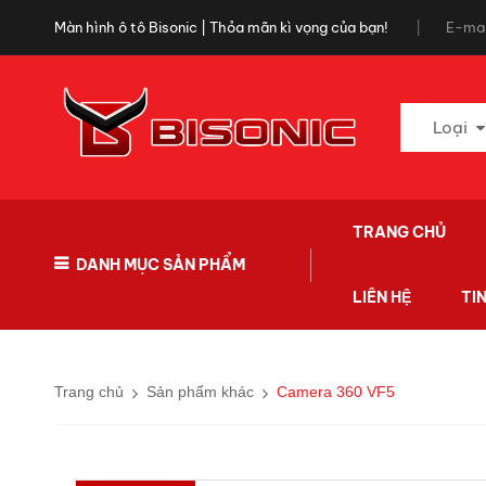
Màn hình ô tô Bisonic | Thỏa mãn kì vọng của bạn!
E-mai
Loại
TRANG CHỦ
DANH MỤC SẢN PHẨM
LIÊN HỆ
TI
Trang chủ
Sản phẩm khác
Camera 360 VF5